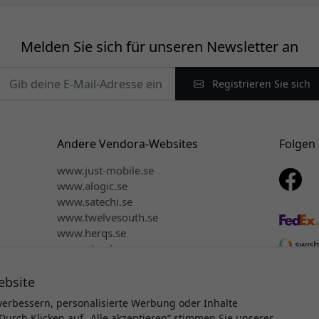
Melden Sie sich für unseren Newsletter an
Registrieren Sie sich
Andere Vendora-Websites
Folgen 
www.just-mobile.se
www.alogic.se
www.satechi.se
www.twelvesouth.se
www.herqs.se
www.plaud.se
www.myfirst.se
ebsite
verbessern, personalisierte Werbung oder Inhalte
Durch Klicken auf „Alle akzeptieren“ stimmen Sie unserer