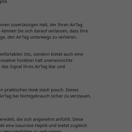
ptik
einen zuverlässigen Halt, der Ihren AirTag
s können Sie sich darauf verlassen, dass Ihre
ge, den AirTag unterwegs zu verlieren.
mfortablen Sitz, sondern bietet auch eine
nnovative Funktion hält unerwünschte
 das Signal Ihres AirTag klar und
in praktisches Hook stash pouch. Dieses
AirTag bei Nichtgebrauch sicher zu verstauen,
k
veredelt, die sich angenehm anfühlt. Diese
t eine luxuriöse Haptik und bietet zugleich
r Herunterfallen zu reduzieren.