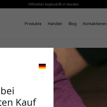
Offizielles Keybudz® in Norden
Produkte
Händler
Blog
Kontaktieren
Art.-Nr.: AT_S2_RED
KeyBudz Secure Dock AirTag-
🎉 Dein 
Aufbewahrungsbeutel und sic
AirTag, 2er-Pack - Rot
 bei
ten Kauf
Verwende diesen Code an