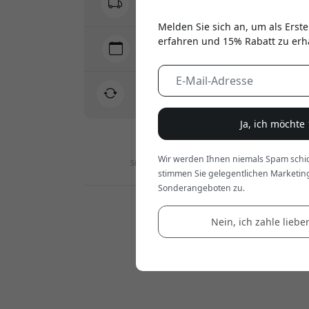
Keine versteckten Gebühren
Melden Sie sich an, um als Erste
erfahren und 15% Rabatt zu erh
Lieferung 10-12 August
Schnelle und nachverfolgbare Lieferung
30-tägiges Rückgaberecht
Einfache Rücksendung - ganz ohne Aufwand
Ja, ich möchte
Wir werden Ihnen niemals Spam schic
Sichere Zahlungen mit Verschlüsselung
stimmen Sie gelegentlichen Marketin
Sonderangeboten zu.
Händler :
Nein, ich zahle lieber