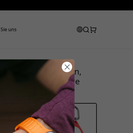
 Sie uns
Halterung mit Haken,
Rabattcode:
herem Sitz für Apple
 der Kasse, um 15% Rabatt zu