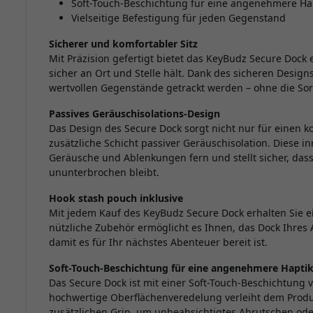
Soft-Touch-Beschichtung für eine angenehmere Ha
Vielseitige Befestigung für jeden Gegenstand
Sicherer und komfortabler Sitz
Mit Präzision gefertigt bietet das KeyBudz Secure Dock 
sicher an Ort und Stelle hält. Dank des sicheren Design
wertvollen Gegenstände getrackt werden – ohne die Sor
Passives Geräuschisolations-Design
Das Design des Secure Dock sorgt nicht nur für einen ko
zusätzliche Schicht passiver Geräuschisolation. Diese i
Geräusche und Ablenkungen fern und stellt sicher, dass
ununterbrochen bleibt.
Hook stash pouch inklusive
Mit jedem Kauf des KeyBudz Secure Dock erhalten Sie e
nützliche Zubehör ermöglicht es Ihnen, das Dock Ihres 
damit es für Ihr nächstes Abenteuer bereit ist.
Soft-Touch-Beschichtung für eine angenehmere Hapti
Das Secure Dock ist mit einer Soft-Touch-Beschichtung 
hochwertige Oberflächenveredelung verleiht dem Produk
zusätzlichen Grip, um unbeabsichtigtes Abrutschen ode