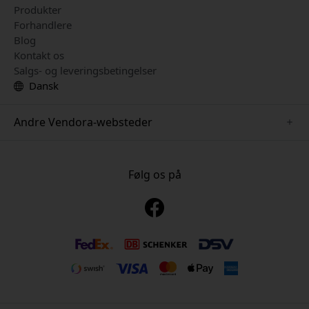
Produkter
Forhandlere
Blog
Kontakt os
Salgs- og leveringsbetingelser
Dansk
Andre Vendora-websteder
www.just-mobile.se
www.alogic.se
Følg os på
www.satechi.se
www.twelvesouth.se
www.herqs.se
www.plaud.se
www.myfirst.se