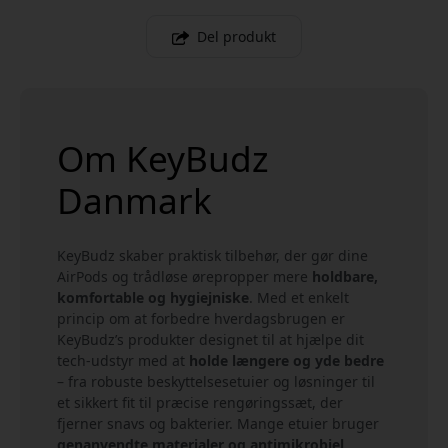
Del produkt
Om KeyBudz
Danmark
KeyBudz skaber praktisk tilbehør, der gør dine
AirPods og trådløse ørepropper mere
holdbare,
komfortable og hygiejniske
. Med et enkelt
princip om at forbedre hverdagsbrugen er
KeyBudz’s produkter designet til at hjælpe dit
tech-udstyr med at
holde længere og yde bedre
– fra robuste beskyttelsesetuier og løsninger til
et sikkert fit til præcise rengøringssæt, der
fjerner snavs og bakterier. Mange etuier bruger
genanvendte materialer og antimikrobiel