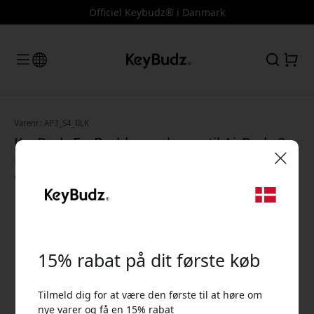
Officiel Keybudz® i Danmark
Varenr.: AP3_S4_BLK
KeyBudz EarBuddyz ørekroge til AirPods 3
med sikker pasform, 3 størrelser og
opbevaringspose - Sort
🎉 Din rabatkode:
15% rabat på dit første køb
Tilmeld dig for at være den første til at høre om
Brug denne kode ved kassen for at få 15% rabat.
nye varer og få en 15% rabat