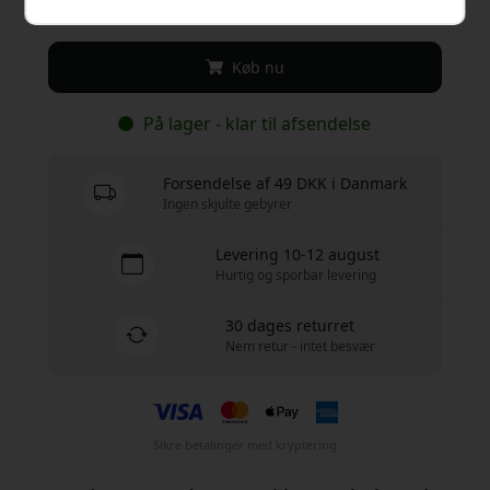
149 DKK
Køb nu
På lager - klar til afsendelse
Forsendelse af 49 DKK i Danmark
Ingen skjulte gebyrer
Levering 10-12 august
Hurtig og sporbar levering
30 dages returret
Nem retur - intet besvær
Sikre betalinger med kryptering