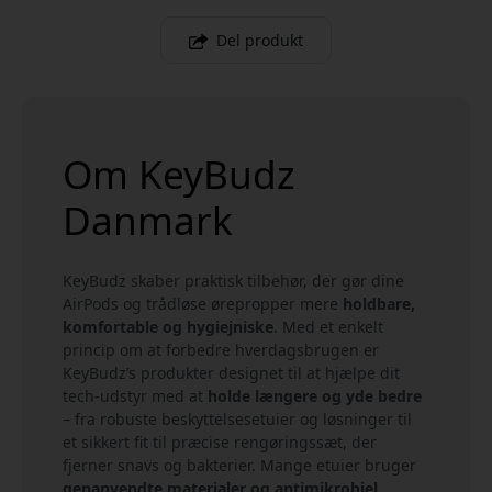
Del produkt
Om KeyBudz
Danmark
KeyBudz skaber praktisk tilbehør, der gør dine
AirPods og trådløse ørepropper mere
holdbare,
komfortable og hygiejniske
. Med et enkelt
princip om at forbedre hverdagsbrugen er
KeyBudz’s produkter designet til at hjælpe dit
tech-udstyr med at
holde længere og yde bedre
– fra robuste beskyttelsesetuier og løsninger til
et sikkert fit til præcise rengøringssæt, der
fjerner snavs og bakterier. Mange etuier bruger
genanvendte materialer og antimikrobiel