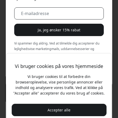
Ja, jeg ønsker 15% rabat
Vi spammer dig aldrig. Ved at tilmelde dig accepterer du
lejlighedsvise marketingmails, uddannelsesserier og
særlige tilbud.
Vi bruger cookies på vores hjemmeside
Nej, jeg vil hellere betale fuld pris.
Vi bruger cookies til at forbedre din
browseroplevelse, vise personlige annoncer eller
indhold og analysere vores trafik. Ved at klikke på
"Accepter alle" accepterer du vores brug af cookies.
Accepter alle
Anbefalet pris