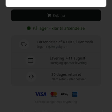
169 DKK
Køb nu
På lager - klar til afsendelse
Forsendelse af 49 DKK i Danmark
Ingen skjulte gebyrer
Levering 7-11 august
Hurtig og sporbar levering
30 dages returret
Nem retur - intet besvær
Sikre betalinger med kryptering