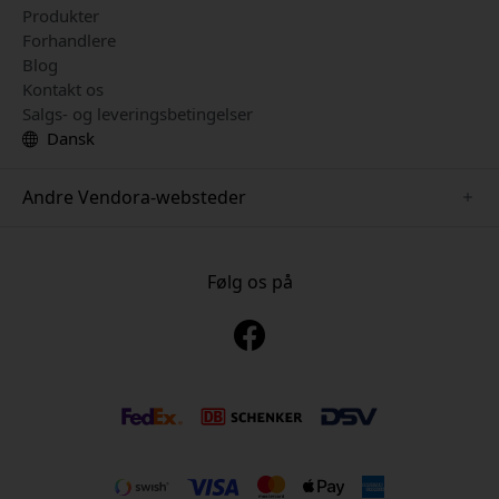
Produkter
Forhandlere
Blog
Kontakt os
Salgs- og leveringsbetingelser
Dansk
Andre Vendora-websteder
www.just-mobile.se
www.alogic.se
Følg os på
www.satechi.se
www.twelvesouth.se
www.herqs.se
www.plaud.se
www.myfirst.se