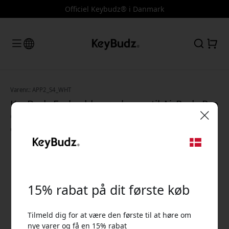
Officiel Keybudz® i Danmark
Varenr.: APP2_S4_WHT
KeyBudz Earbuddyz ørekroge til AirPods Pro
Gen 2 med premiumsilicone og
opbevaringspose for sikker pasform - Hvid
🎉 Din rabatkode:
15% rabat på dit første køb
Tilmeld dig for at være den første til at høre om
Brug denne kode ved kassen for at få 15% rabat.
nye varer og få en 15% rabat