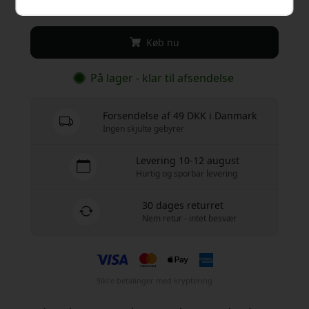
349 DKK
Køb nu
På lager - klar til afsendelse
Forsendelse af 49 DKK i Danmark
Ingen skjulte gebyrer
Levering 10-12 august
Hurtig og sporbar levering
30 dages returret
Nem retur - intet besvær
Sikre betalinger med kryptering