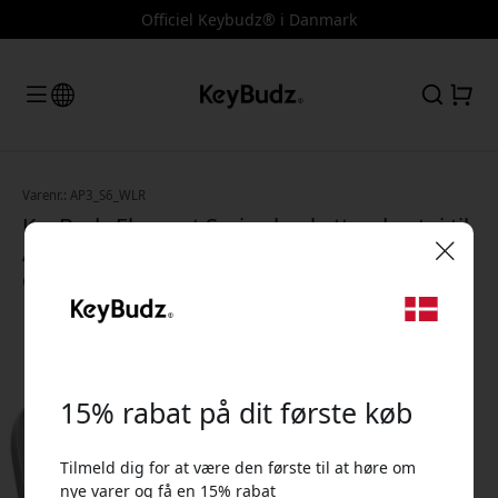
Officiel Keybudz® i Danmark
Varenr.: AP3_S6_WLR
KeyBudz Element Series beskyttende etui til
AirPods 3 med IP68, karabinhage og trådløs
opladning - Vild lavendel
🎉 Din rabatkode:
15% rabat på dit første køb
Tilmeld dig for at være den første til at høre om
Brug denne kode ved kassen for at få 15% rabat.
nye varer og få en 15% rabat