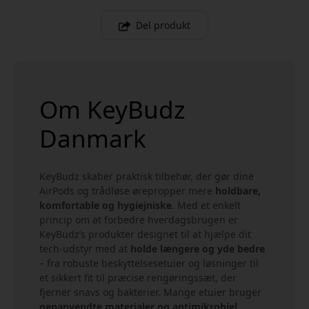
Del produkt
Om KeyBudz
Danmark
KeyBudz skaber praktisk tilbehør, der gør dine
AirPods og trådløse ørepropper mere
holdbare,
komfortable og hygiejniske
. Med et enkelt
princip om at forbedre hverdagsbrugen er
KeyBudz’s produkter designet til at hjælpe dit
tech-udstyr med at
holde længere og yde bedre
– fra robuste beskyttelsesetuier og løsninger til
et sikkert fit til præcise rengøringssæt, der
fjerner snavs og bakterier. Mange etuier bruger
genanvendte materialer og antimikrobiel