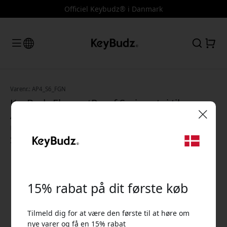
Officiel Keybudz® i Danmark
Varenr.: AP4_S6_FGN
KeyBudz ElementProof Series-etui til
AirPods 4 med IP68-beskyttelse og
understøttelse af trådløs opladning -
🎉 Din rabatkode:
Skovgrøn
15% rabat på dit første køb
Tilmeld dig for at være den første til at høre om
Brug denne kode ved kassen for at få 15% rabat.
nye varer og få en 15% rabat