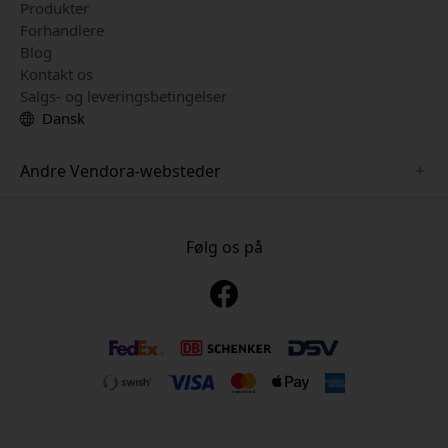
Produkter
Forhandlere
Blog
Kontakt os
Salgs- og leveringsbetingelser
Dansk
Andre Vendora-websteder
www.just-mobile.se
www.alogic.se
Følg os på
www.satechi.se
www.twelvesouth.se
www.herqs.se
www.plaud.se
www.myfirst.se