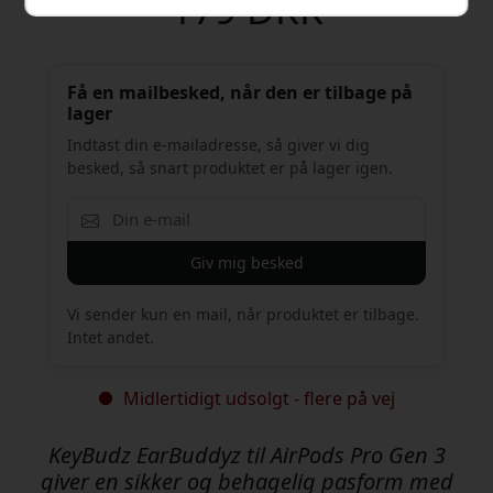
179 DKK
Få en mailbesked, når den er tilbage på
lager
Indtast din e-mailadresse, så giver vi dig
besked, så snart produktet er på lager igen.
Giv mig besked
Vi sender kun en mail, når produktet er tilbage.
Intet andet.
Midlertidigt udsolgt - flere på vej
KeyBudz EarBuddyz til AirPods Pro Gen 3
giver en sikker og behagelig pasform med