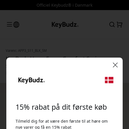
Officiel Keybudz® i Danmark
Varenr.: APP3_S11_BLK_SM
KeyBudz HyperFoam Comfort Series
skumørepropper til AirPods Pro 3, Small
med SecureGrip og ComfortCore - Sort
🎉 Din rabatkode:
15% rabat på dit første køb
Tilmeld dig for at være den første til at høre om
Brug denne kode ved kassen for at få 15% rabat.
nye varer og få en 15% rabat