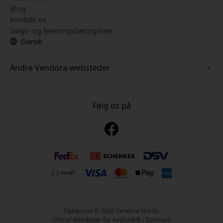
Blog
Kontakt os
Salgs- og leveringsbetingelser
Dansk
Andre Vendora-websteder
www.just-mobile.se
www.alogic.se
Følg os på
www.satechi.se
www.twelvesouth.se
www.herqs.se
www.plaud.se
www.myfirst.se
Ophavsret © 2026 Vendora Nordic
Officiel distributør for Keybudz® i Danmark