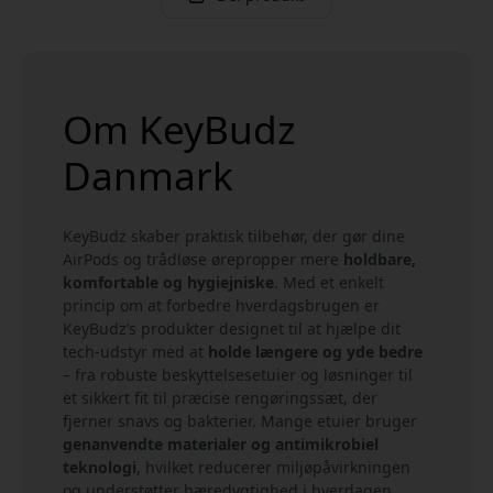
Om KeyBudz
Danmark
KeyBudz skaber praktisk tilbehør, der gør dine
AirPods og trådløse ørepropper mere
holdbare,
komfortable og hygiejniske
. Med et enkelt
princip om at forbedre hverdagsbrugen er
KeyBudz’s produkter designet til at hjælpe dit
tech-udstyr med at
holde længere og yde bedre
– fra robuste beskyttelsesetuier og løsninger til
et sikkert fit til præcise rengøringssæt, der
fjerner snavs og bakterier. Mange etuier bruger
genanvendte materialer og antimikrobiel
teknologi
, hvilket reducerer miljøpåvirkningen
og understøtter bæredygtighed i hverdagen.