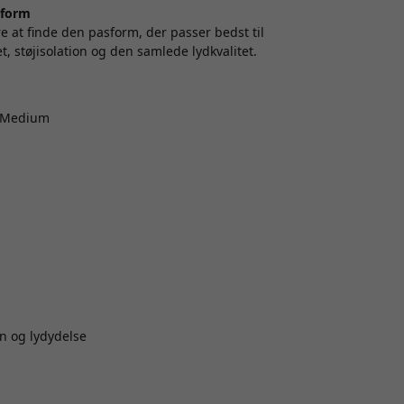
sform
e at finde den pasform, der passer bedst til
et, støjisolation og den samlede lydkvalitet.
i Medium
on og lydydelse