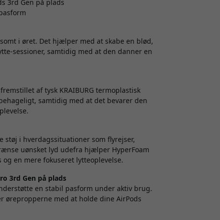
ds 3rd Gen på plads
 pasform
mt i øret. Det hjælper med at skabe en blød,
ytte-sessioner, samtidig med at den danner en
 fremstillet af tysk KRAIBURG termoplastisk
m behageligt, samtidig med at det bevarer den
plevelse.
tøj i hverdagssituationer som flyrejser,
begrænse uønsket lyd udefra hjælper HyperFoam
s og en mere fokuseret lytteoplevelse.
ro 3rd Gen på plads
nderstøtte en stabil pasform under aktiv brug.
per ørepropperne med at holde dine AirPods