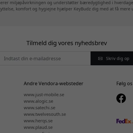
ucerer miljøpåvirkningen og understøtter bæredygtighed i hverdag
eskyttelse, komfort og hygiejne hjælper KeyBudz dig med at få mere
Tilmeld dig vores nyhedsbrev
Skriv dig op
Andre Vendora-websteder
Følg os
www.just-mobile.se
www.alogic.se
www.satechi.se
www.twelvesouth.se
www.herqs.se
www.plaud.se