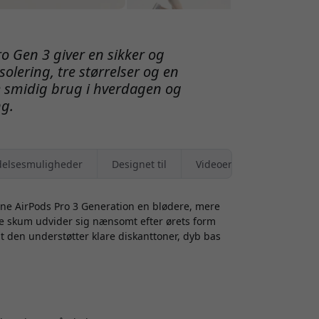
o Gen 3 giver en sikker og
olering, tre størrelser og en
 smidig brug i hverdagen og
ng.
elsesmuligheder
Designet til
Videoer
ine AirPods Pro 3 Generation en blødere, mere
e skum udvider sig nænsomt efter ørets form
t den understøtter klare diskanttoner, dyb bas