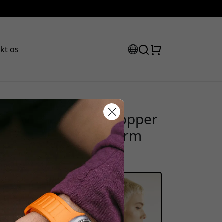
kt os
 Series skumørepropper
rabatkode:
ium, for bedre pasform
assen for at få 15% rabat.