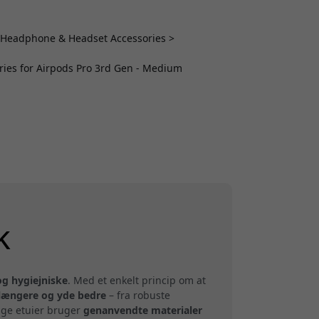
 > Headphone & Headset Accessories >
ries for Airpods Pro 3rd Gen - Medium
k
og hygiejniske
. Med et enkelt princip om at
længere og yde bedre
– fra robuste
ange etuier bruger
genanvendte materialer