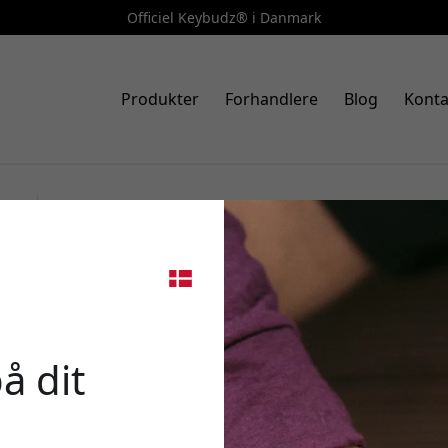
Officiel Keybudz® i Danmark
Produkter
Forhandlere
Blog
Konta
Varenr.: APP3_S11_BLK_MD
KeyBudz HyperFoam Comfort
🎉 Din 
til AirPods Pro 3rd gen, med
og lydisolering - Sort
å dit
Brug denne kode ved k