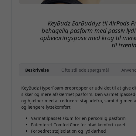
KeyBudz EarBuddyz til AirPods Pr
behagelig pasform med passiv lydis
opbevaringspose med krog til mere
til træni
Beskrivelse
Ofte stillede spørgsmål
Anvend
KeyBudz HyperFoam-ørepropper er udviklet til at give d
sikker og mere afskærmet pasform. Den varmetilpassed
og hjælper med at reducere støj udefra, samtidig med a
og længere lyttekomfort.
Varmatilpasset skum for en personlig pasform
Patenteret ComfortCore for blød komfort i øret
Forbedret støjisolation og lydklarhed