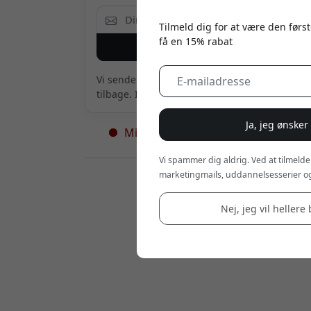
Tilmeld dig for at være den først
få en 15% rabat
Giv mig besked
Vi sender kun en mail, når produktet er
tilbage. Intet andet.
Ja, jeg ønsker
Midlertidigt udsolgt - flere på vej
Vi spammer dig aldrig. Ved at tilmelde
marketingmails, uddannelsesserier og
Forhandlere:
Nej, jeg vil hellere 