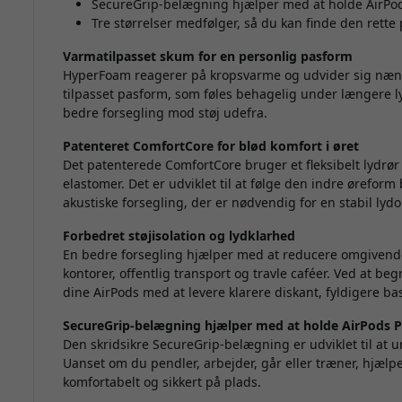
SecureGrip-belægning hjælper med at holde AirPo
Tre størrelser medfølger, så du kan finde den rette
Varmatilpasset skum for en personlig pasform
HyperFoam reagerer på kropsvarme og udvider sig nænso
tilpasset pasform, som føles behagelig under længere l
bedre forsegling mod støj udefra.
Patenteret ComfortCore for blød komfort i øret
Det patenterede ComfortCore bruger et fleksibelt lydrør
elastomer. Det er udviklet til at følge den indre ørefor
akustiske forsegling, der er nødvendig for en stabil lydo
Forbedret støjisolation og lydklarhed
En bedre forsegling hjælper med at reducere omgivende s
kontorer, offentlig transport og travle caféer. Ved at 
dine AirPods med at levere klarere diskant, fyldigere ba
SecureGrip-belægning hjælper med at holde AirPods P
Den skridsikre SecureGrip-belægning er udviklet til at u
Uanset om du pendler, arbejder, går eller træner, hjæl
komfortabelt og sikkert på plads.