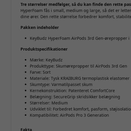
Tre størrelser medfølger, så du kan finde den rette pa
HyperFoam fås i small, medium og large, så det er letter
dine ører. Den rette størrelse forbedrer komfort, stabilit
Pakken indeholder
KeyBudz HyperFoam AirPods 3rd Gen-ørepropper 
Produktspecifikationer
Mærke: KeyBudz
Produkttype: Skumørepropper til AirPods 3rd Gen
Farve: Sort
Materiale: Tysk KRAIBURG termoplastisk elastomer
Skumtype: Varmatilpasset skum
Kernekonstruktion: Patenteret ComfortCore
Belægning: SecureGrip skridsikker belægning
Størrelser: Medium
Udviklet til: Forbedret komfort, pasform, støjisolati
Kompatibilitet: AirPods Pro 3 Generation
Fakta