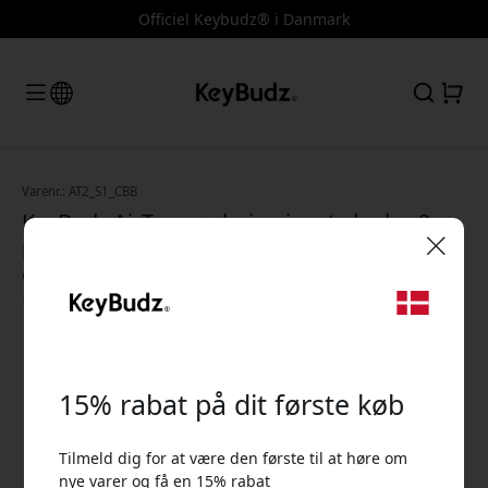
Officiel Keybudz® i Danmark
Varenr.: AT2_S1_CBB
KeyBudz AirTag-nøglering i ægte læder, 2-
pak med krog til nøgler og
opbevaringspose til Apple AirTag - Koboltblå
🎉 Din rabatkode:
Koboltblå
15% rabat på dit første køb
Tilmeld dig for at være den første til at høre om
Brug denne kode ved kassen for at få 15% rabat.
nye varer og få en 15% rabat