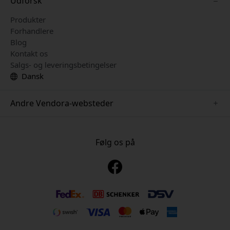
Udforsk
Produkter
Forhandlere
Blog
Kontakt os
Salgs- og leveringsbetingelser
Dansk
Andre Vendora-websteder
www.just-mobile.se
www.alogic.se
Følg os på
www.satechi.se
www.twelvesouth.se
www.herqs.se
www.plaud.se
www.myfirst.se