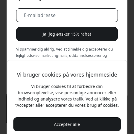
Ja, jeg ønsker 15% rabat
Vi spammer dig aldrig. Ved at tilmelde dig accepterer du
lejlighedsvise marketingmails, uddannelsesserier og
særlige tilbud.
Vi bruger cookies på vores hjemmeside
Nej, jeg vil hellere betale fuld pris.
Vi bruger cookies til at forbedre din
browseroplevelse, vise personlige annoncer eller
indhold og analysere vores trafik. Ved at klikke på
"Accepter alle" accepterer du vores brug af cookies.
Accepter alle
Anbefalet pris