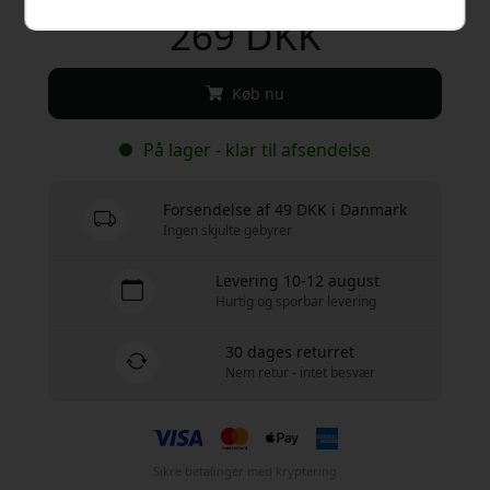
269 DKK
Køb nu
På lager - klar til afsendelse
Forsendelse af 49 DKK i Danmark
Ingen skjulte gebyrer
Levering 10-12 august
Hurtig og sporbar levering
30 dages returret
Nem retur - intet besvær
Sikre betalinger med kryptering