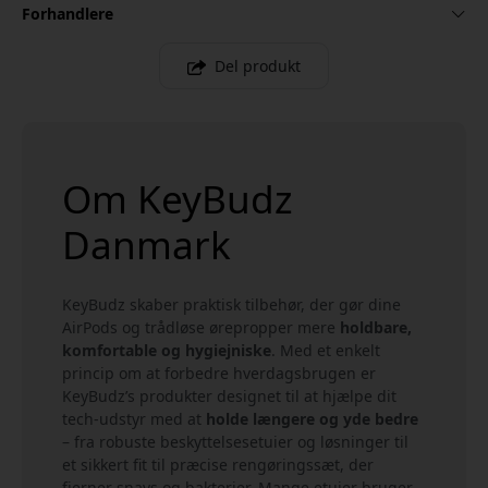
Forhandlere
Del produkt
Om KeyBudz
Danmark
KeyBudz skaber praktisk tilbehør, der gør dine
AirPods og trådløse ørepropper mere
holdbare,
komfortable og hygiejniske
. Med et enkelt
princip om at forbedre hverdagsbrugen er
KeyBudz’s produkter designet til at hjælpe dit
tech-udstyr med at
holde længere og yde bedre
– fra robuste beskyttelsesetuier og løsninger til
et sikkert fit til præcise rengøringssæt, der
fjerner snavs og bakterier. Mange etuier bruger