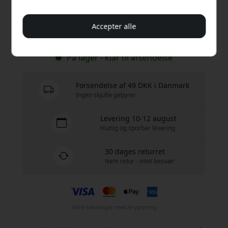
149 DKK
Accepter alle
Køb nu
På lager - klar til afsendelse
Forsendelse af 49 DKK i Danmark
Ingen skjulte gebyrer
Levering 10-12 august
Hurtig og sporbar levering
30 dages returret
Nem retur - intet besvær
Sikre betalinger med kryptering