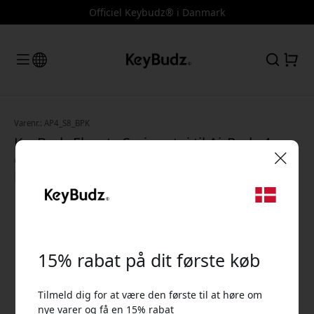
Officiel Keybudz® i Danmark
Varenr.: AP4_S8_BPK
KeyBudz Elevate Series etui til AirPods 4.
generation med nøgleringsholder samt
kablet og trådløs opladning - Blush Pink
🎉 Din rabatkode:
15% rabat på dit første køb
Tilmeld dig for at være den første til at høre om
Brug denne kode ved kassen for at få 15% rabat.
nye varer og få en 15% rabat