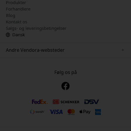
Produkter
Forhandlere
Blog
Kontakt os
Salgs- og leveringsbetingelser
Dansk
Andre Vendora-websteder
www.just-mobile.se
www.alogic.se
Følg os på
www.satechi.se
www.twelvesouth.se
www.herqs.se
www.plaud.se
www.myfirst.se