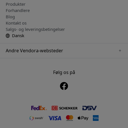
Produkter
Forhandlere
Blog
Kontakt os
Salgs- og leveringsbetingelser
Dansk
Andre Vendora-websteder
www.just-mobile.se
www.alogic.se
Følg os på
www.satechi.se
www.twelvesouth.se
www.herqs.se
www.plaud.se
www.myfirst.se