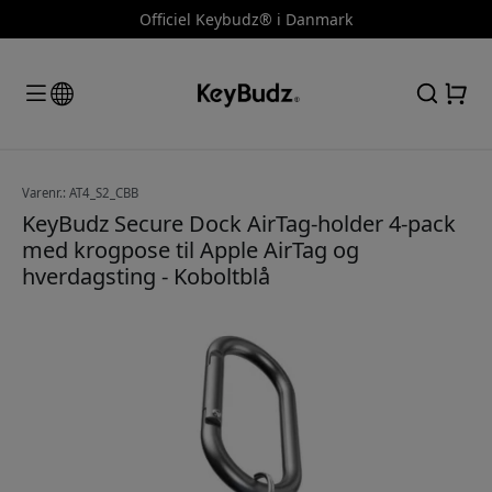
Officiel Keybudz® i Danmark
Varenr.: AT4_S2_CBB
KeyBudz Secure Dock AirTag-holder 4-pack
med krogpose til Apple AirTag og
hverdagsting - Koboltblå