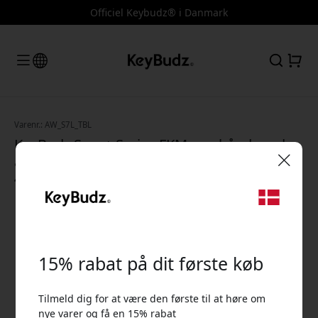
Officiel Keybudz® i Danmark
Varenr.: AW_S7L_TBL
KeyBudz Sync+ Series FKM-armbånd med
aftagelig AirPods-dock til Apple Watch 44–
49 mm og Ultra - Tidal Blue
🎉 Din rabatkode:
15% rabat på dit første køb
Tilmeld dig for at være den første til at høre om
Brug denne kode ved kassen for at få 15% rabat.
nye varer og få en 15% rabat