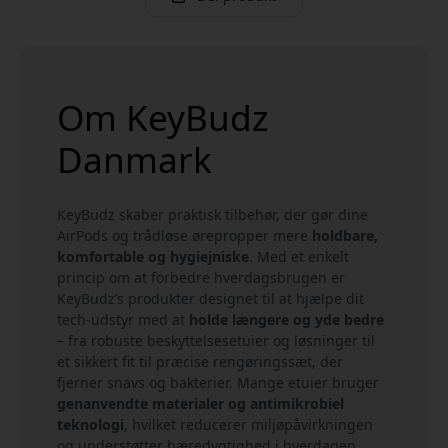
Om KeyBudz
Danmark
KeyBudz skaber praktisk tilbehør, der gør dine
AirPods og trådløse ørepropper mere
holdbare,
komfortable og hygiejniske
. Med et enkelt
princip om at forbedre hverdagsbrugen er
KeyBudz’s produkter designet til at hjælpe dit
tech-udstyr med at
holde længere og yde bedre
– fra robuste beskyttelsesetuier og løsninger til
et sikkert fit til præcise rengøringssæt, der
fjerner snavs og bakterier. Mange etuier bruger
genanvendte materialer og antimikrobiel
teknologi
, hvilket reducerer miljøpåvirkningen
og understøtter bæredygtighed i hverdagen.