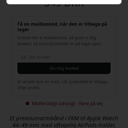
349 DKK
Få en mailbesked, når den er tilbage på
lager
Indtast din e-mailadresse, så giver vi dig
besked, så snart produktet er på lager igen.
Giv mig besked
Vi sender kun en mail, når produktet er tilbage.
Intet andet.
Midlertidigt udsolgt - flere på vej
Et premiumarmbånd i FKM til Apple Watch
44–49 mm med aftagelig AirPods-holder,