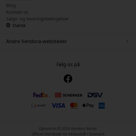
Blog
Kontakt os
Salgs- og leveringsbetingelser
Dansk
Andre Vendora-websteder
www.just-mobile.se
www.alogic.se
Følg os på
www.satechi.se
www.twelvesouth.se
www.herqs.se
www.plaud.se
www.myfirst.se
Ophavsret © 2026 Vendora Nordic
Officiel distributør for Keybudz® i Danmark