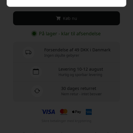
119 DKK
Køb nu
På lager - klar til afsendelse
Forsendelse af 49 DKK i Danmark
Ingen skjulte gebyrer
Levering 10-12 august
Hurtig og sporbar levering
30 dages returret
Nem retur - intet besvær
Sikre betalinger med kryptering