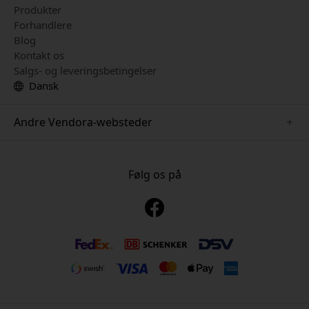
Produkter
Forhandlere
Blog
Kontakt os
Salgs- og leveringsbetingelser
Dansk
Andre Vendora-websteder
www.just-mobile.se
www.alogic.se
Følg os på
www.satechi.se
www.twelvesouth.se
www.herqs.se
www.plaud.se
www.myfirst.se