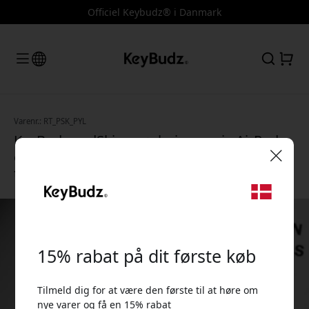
Officiel Keybudz® i Danmark
Varenr.: RT_PSK_PYL
KeyBudz podSkinz nøgleringsserie AirPods-
etui med nøglering til AirPods 1 og 2,
trådløs opladning - Pastel gul
🎉 Din rabatkode:
15% rabat på dit første køb
Tilmeld dig for at være den første til at høre om
Brug denne kode ved kassen for at få 15% rabat.
nye varer og få en 15% rabat