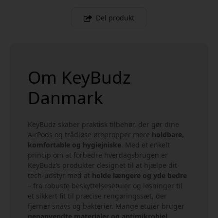
Del produkt
Om KeyBudz
Danmark
KeyBudz skaber praktisk tilbehør, der gør dine
AirPods og trådløse ørepropper mere
holdbare,
komfortable og hygiejniske
. Med et enkelt
princip om at forbedre hverdagsbrugen er
KeyBudz’s produkter designet til at hjælpe dit
tech-udstyr med at
holde længere og yde bedre
– fra robuste beskyttelsesetuier og løsninger til
et sikkert fit til præcise rengøringssæt, der
fjerner snavs og bakterier. Mange etuier bruger
genanvendte materialer og antimikrobiel