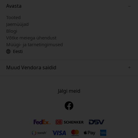
Avasta
Tooted
Jaemüüjad
Blogi
Võtke meiega ühendust
Müügi- ja tarnetingimused
Eesti
Muud Vendora saidid
www.just-mobile.se
www.alogic.se
Jälgi meid
www.satechi.se
www.twelvesouth.se
www.herqs.se
www.plaud.se
www.myfirst.se