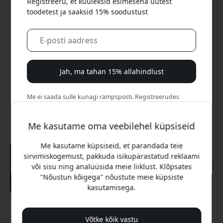
Registreeru, et kuuleksid esimesena uutest
toodetest ja saaksid 15% soodustust
Jah, ma tahan 15% allahindlust
Me ei saada sulle kunagi rämpsposti. Registreerudes
nõustud aeg-ajalt saadetavate turundusmeilide, harivate
sarjade ja eripakkumistega.
Me kasutame oma veebilehel küpsiseid
Ei, ma eelistaksin täishinda maksta.
Me kasutame küpsiseid, et parandada teie
sirvimiskogemust, pakkuda isikupärastatud reklaami
või sisu ning analüüsida meie liiklust. Klõpsates
"Nõustun kõigega" nõustute meie küpsiste
kasutamisega.
Soovitatav hind
Võtke kõik vastu