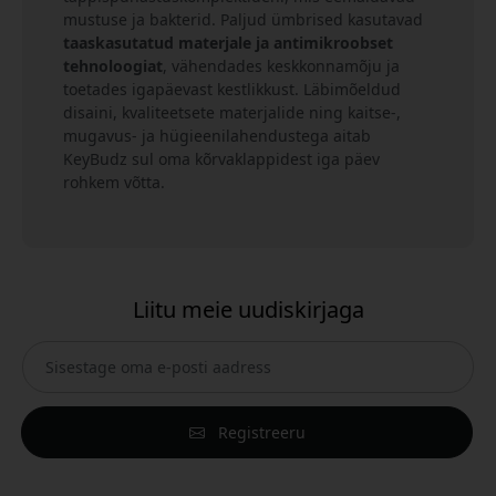
mustuse ja bakterid. Paljud ümbrised kasutavad
taaskasutatud materjale ja antimikroobset
tehnoloogiat
, vähendades keskkonnamõju ja
toetades igapäevast kestlikkust. Läbimõeldud
disaini, kvaliteetsete materjalide ning kaitse-,
mugavus- ja hügieenilahendustega aitab
KeyBudz sul oma kõrvaklappidest iga päev
rohkem võtta.
Liitu meie uudiskirjaga
Registreeru