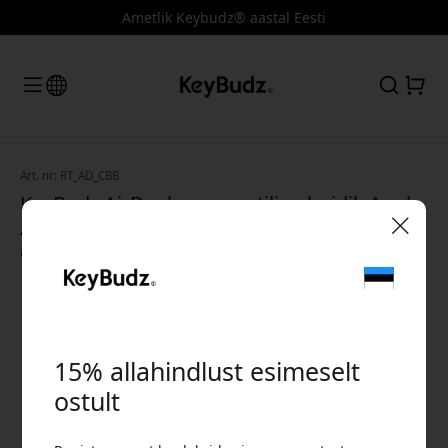
Ametlik Keybudz® aastal Eesti
Art. nr: RT_AD_CBB
KeyBudz AirDockz magnetiline hoidik Apple
AirPodsile taasliimuva kinnitusega ja kindla
dokkimisega - Kobaltsinine
🎉 Sinu sooduskood:
15% allahindlust esimeselt
ostult
Kasuta seda koodi kassas, et saada 15%
allahindlust.