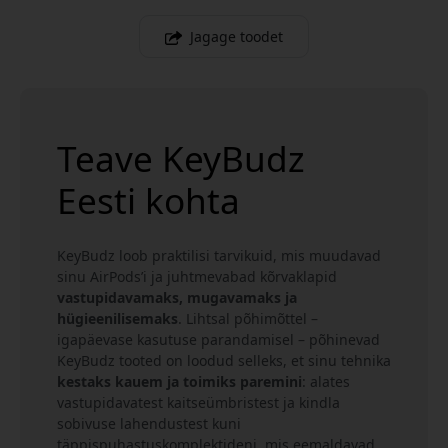
Jagage toodet
Teave KeyBudz
Eesti kohta
KeyBudz loob praktilisi tarvikuid, mis muudavad
sinu AirPods’i ja juhtmevabad kõrvaklapid
vastupidavamaks, mugavamaks ja
hügieenilisemaks
. Lihtsal põhimõttel –
igapäevase kasutuse parandamisel – põhinevad
KeyBudz tooted on loodud selleks, et sinu tehnika
kestaks kauem ja toimiks paremini
: alates
vastupidavatest kaitseümbristest ja kindla
sobivuse lahendustest kuni
täppispuhastuskomplektideni, mis eemaldavad