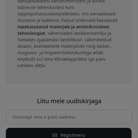
vastupidavatest kaitseümbristest ja kindla
sobivuse lahendustest kuni
täppispuhastuskomplektideni, mis eemaldavad
mustuse ja bakterid. Paljud ümbrised kasutavad
taaskasutatud materjale ja antimikroobset
tehnoloogiat
, vähendades keskkonnamõju ja
toetades igapäevast kestlikkust. Läbimõeldud
disaini, kvaliteetsete materjalide ning kaitse-,
mugavus- ja hügieenilahendustega aitab
KeyBudz sul oma kõrvaklappidest iga päev
rohkem võtta.
Liitu meie uudiskirjaga
Registreeru