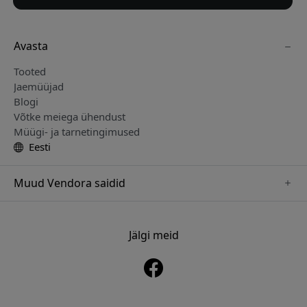
Avasta
Tooted
Jaemüüjad
Blogi
Võtke meiega ühendust
Müügi- ja tarnetingimused
Eesti
Muud Vendora saidid
www.just-mobile.se
www.alogic.se
Jälgi meid
www.satechi.se
www.twelvesouth.se
www.herqs.se
www.plaud.se
www.myfirst.se