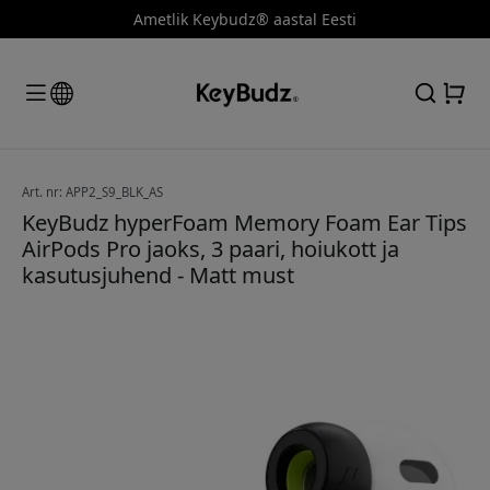
Ametlik Keybudz® aastal Eesti
Art. nr: APP2_S9_BLK_AS
KeyBudz hyperFoam Memory Foam Ear Tips
AirPods Pro jaoks, 3 paari, hoiukott ja
kasutusjuhend - Matt must