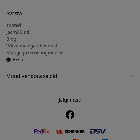
Avasta
Tooted
Jaemüüjad
Blogi
Võtke meiega ühendust
Müügi- ja tarnetingimused
Eesti
Muud Vendora saidid
www.just-mobile.se
www.alogic.se
Jälgi meid
www.satechi.se
www.twelvesouth.se
www.herqs.se
www.plaud.se
www.myfirst.se