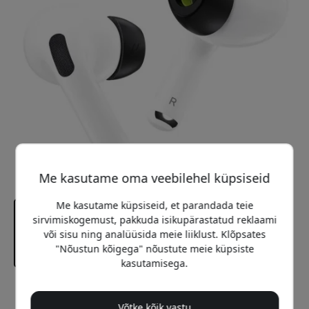
Me kasutame oma veebilehel küpsiseid
Me kasutame küpsiseid, et parandada teie
sirvimiskogemust, pakkuda isikupärastatud reklaami
või sisu ning analüüsida meie liiklust. Klõpsates
"Nõustun kõigega" nõustute meie küpsiste
kasutamisega.
Soovitatav hind
Võtke kõik vastu