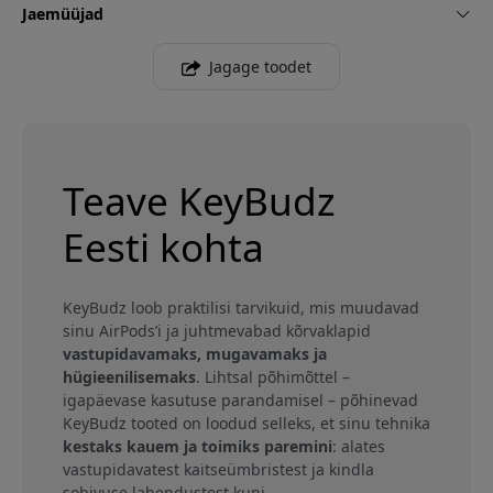
Jaemüüjad
Jagage toodet
Teave KeyBudz
Eesti kohta
KeyBudz loob praktilisi tarvikuid, mis muudavad
sinu AirPods’i ja juhtmevabad kõrvaklapid
vastupidavamaks, mugavamaks ja
hügieenilisemaks
. Lihtsal põhimõttel –
igapäevase kasutuse parandamisel – põhinevad
KeyBudz tooted on loodud selleks, et sinu tehnika
kestaks kauem ja toimiks paremini
: alates
vastupidavatest kaitseümbristest ja kindla
sobivuse lahendustest kuni