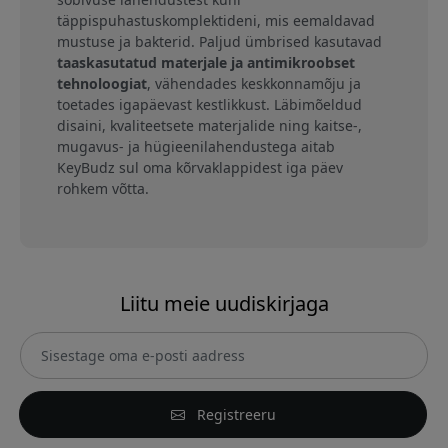
täppispuhastuskomplektideni, mis eemaldavad
mustuse ja bakterid. Paljud ümbrised kasutavad
taaskasutatud materjale ja antimikroobset
tehnoloogiat
, vähendades keskkonnamõju ja
toetades igapäevast kestlikkust. Läbimõeldud
disaini, kvaliteetsete materjalide ning kaitse-,
mugavus- ja hügieenilahendustega aitab
KeyBudz sul oma kõrvaklappidest iga päev
rohkem võtta.
Liitu meie uudiskirjaga
Registreeru