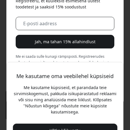
Registreeru, et kuuleksid esimesena uutest
toodetest ja saaksid 15% soodustust
Jah, ma tahan 15% allahindlust
Me ei saada sulle kunagi rämpsposti. Registreerudes
nõustud aeg-ajalt saadetavate turundusmeilide, harivate
sarjade ja eripakkumistega.
Me kasutame oma veebilehel küpsiseid
Ei, ma eelistaksin täishinda maksta.
Me kasutame küpsiseid, et parandada teie
sirvimiskogemust, pakkuda isikupärastatud reklaami
või sisu ning analüüsida meie liiklust. Klõpsates
"Nõustun kõigega" nõustute meie küpsiste
kasutamisega.
Soovitatav hind