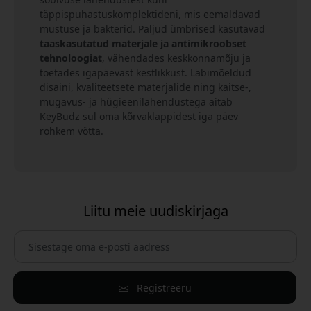
täppispuhastuskomplektideni, mis eemaldavad
mustuse ja bakterid. Paljud ümbrised kasutavad
taaskasutatud materjale ja antimikroobset
tehnoloogiat
, vähendades keskkonnamõju ja
toetades igapäevast kestlikkust. Läbimõeldud
disaini, kvaliteetsete materjalide ning kaitse-,
mugavus- ja hügieenilahendustega aitab
KeyBudz sul oma kõrvaklappidest iga päev
rohkem võtta.
Liitu meie uudiskirjaga
Registreeru