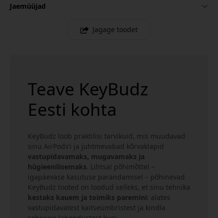
Jaemüüjad
Jagage toodet
Teave KeyBudz
Eesti kohta
KeyBudz loob praktilisi tarvikuid, mis muudavad
sinu AirPods’i ja juhtmevabad kõrvaklapid
vastupidavamaks, mugavamaks ja
hügieenilisemaks
. Lihtsal põhimõttel –
igapäevase kasutuse parandamisel – põhinevad
KeyBudz tooted on loodud selleks, et sinu tehnika
kestaks kauem ja toimiks paremini
: alates
vastupidavatest kaitseümbristest ja kindla
sobivuse lahendustest kuni