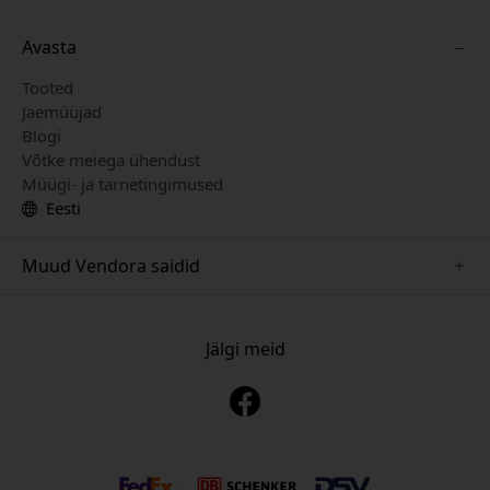
Avasta
Tooted
Jaemüüjad
Blogi
Võtke meiega ühendust
Müügi- ja tarnetingimused
Eesti
Muud Vendora saidid
www.just-mobile.se
www.alogic.se
Jälgi meid
www.satechi.se
www.twelvesouth.se
www.herqs.se
www.plaud.se
www.myfirst.se