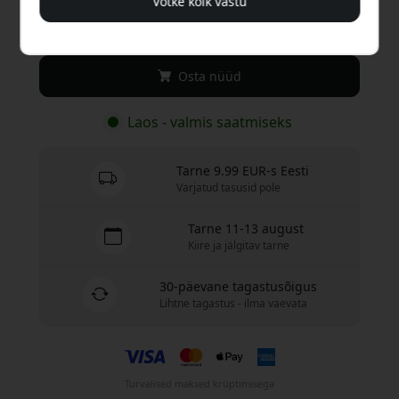
Võtke kõik vastu
24.99 EUR
Osta nüüd
Laos - valmis saatmiseks
Tarne 9.99 EUR-s Eesti
Varjatud tasusid pole
Tarne 11-13 august
Kiire ja jälgitav tarne
30-päevane tagastusõigus
Lihtne tagastus - ilma vaevata
Turvalised maksed krüptimisega