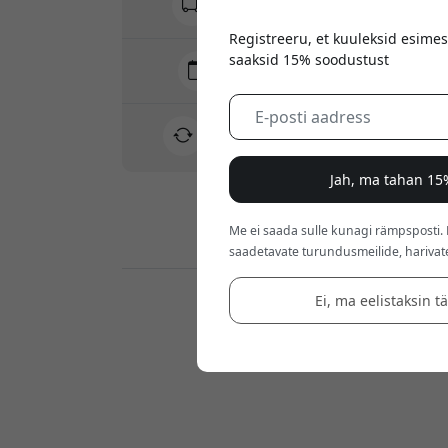
Varjatud tasusid pole
Registreeru, et kuuleksid esimes
saaksid 15% soodustust
Tarne 10-12 august
Kiire ja jälgitav tarne
30-päevane tagastusõigus
Lihtne tagastus - ilma vaevata
Jah, ma tahan 15
Me ei saada sulle kunagi rämpsposti.
Turvalised maksed krüptimisega
saadetavate turundusmeilide, harivat
Ei, ma eelistaksin t
Jaemüüjad: