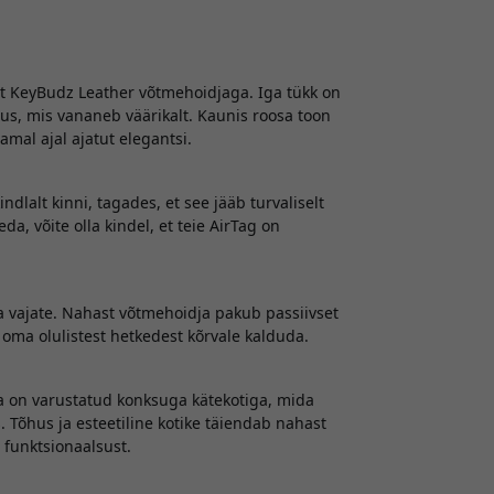
t KeyBudz Leather võtmehoidjaga. Iga tükk on
mus, mis vananeb väärikalt. Kaunis roosa toon
amal ajal ajatut elegantsi.
ndlalt kinni, tagades, et see jääb turvaliselt
da, võite olla kindel, et teie AirTag on
 vajate. Nahast võtmehoidja pakub passiivset
l oma olulistest hetkedest kõrvale kalduda.
ja on varustatud konksuga kätekotiga, mida
Tõhus ja esteetiline kotike täiendab nahast
 funktsionaalsust.