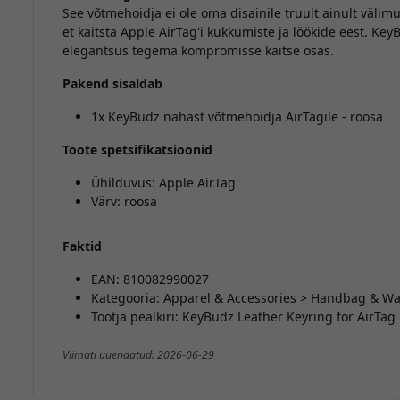
See võtmehoidja ei ole oma disainile truult ainult välimu
et kaitsta Apple AirTag'i kukkumiste ja löökide eest. Ke
elegantsus tegema kompromisse kaitse osas.
Pakend sisaldab
1x KeyBudz nahast võtmehoidja AirTagile - roosa
Toote spetsifikatsioonid
Ühilduvus: Apple AirTag
Värv: roosa
Faktid
EAN: 810082990027
Kategooria: Apparel & Accessories > Handbag & Wal
Tootja pealkiri: KeyBudz Leather Keyring for AirTag
Viimati uuendatud: 2026-06-29