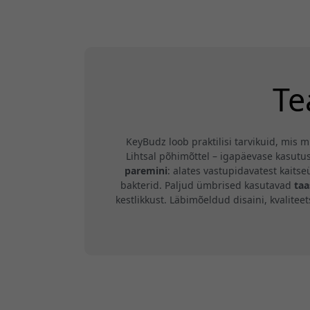
Te
KeyBudz loob praktilisi tarvikuid, mis
Lihtsal põhimõttel – igapäevase kasutu
paremini
: alates vastupidavatest kait
bakterid. Paljud ümbrised kasutavad
taa
kestlikkust. Läbimõeldud disaini, kvalite