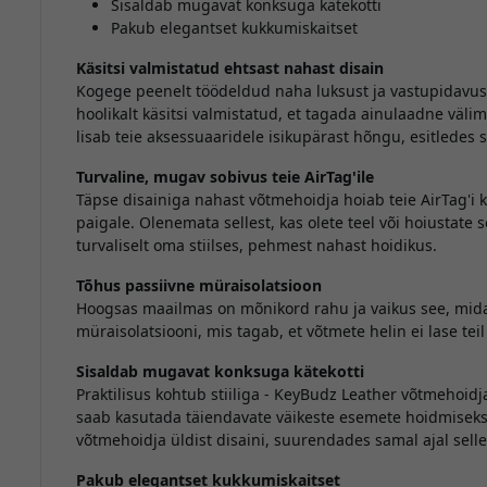
Sisaldab mugavat konksuga kätekotti
Pakub elegantset kukkumiskaitset
Käsitsi valmistatud ehtsast nahast disain
Kogege peenelt töödeldud naha luksust ja vastupidavus
hoolikalt käsitsi valmistatud, et tagada ainulaadne väli
lisab teie aksessuaaridele isikupärast hõngu, esitledes s
Turvaline, mugav sobivus teie AirTag'ile
Täpse disainiga nahast võtmehoidja hoiab teie AirTag'i ki
paigale. Olenemata sellest, kas olete teel või hoiustate se
turvaliselt oma stiilses, pehmest nahast hoidikus.
Tõhus passiivne müraisolatsioon
Hoogsas maailmas on mõnikord rahu ja vaikus see, mida
müraisolatsiooni, mis tagab, et võtmete helin ei lase tei
Sisaldab mugavat konksuga kätekotti
Praktilisus kohtub stiiliga - KeyBudz Leather võtmehoid
saab kasutada täiendavate väikeste esemete hoidmiseks. 
võtmehoidja üldist disaini, suurendades samal ajal selle
Pakub elegantset kukkumiskaitset