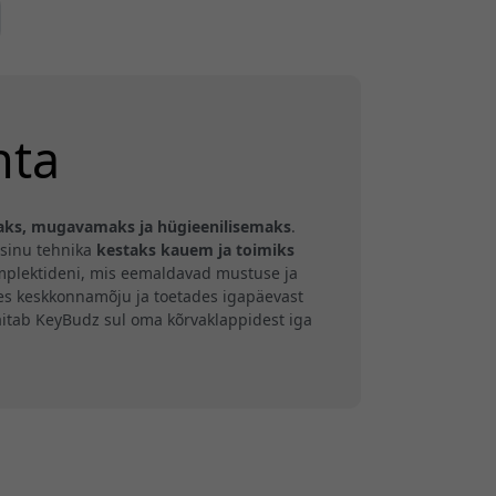
hta
ks, mugavamaks ja hügieenilisemaks
.
 sinu tehnika
kestaks kauem ja toimiks
omplektideni, mis eemaldavad mustuse ja
es keskkonnamõju ja toetades igapäevast
 aitab KeyBudz sul oma kõrvaklappidest iga