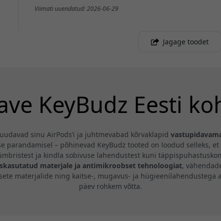
Viimati uuendatud: 2026-06-29
Jagage toodet
ave KeyBudz Eesti ko
 muudavad sinu AirPods’i ja juhtmevabad kõrvaklapid
vastupidavama
se parandamisel – põhinevad KeyBudz tooted on loodud selleks, et
seümbristest ja kindla sobivuse lahendustest kuni täppispuhastusk
skasutatud materjale ja antimikroobset tehnoloogiat
, vähendad
etsete materjalide ning kaitse-, mugavus- ja hügieenilahendustega
päev rohkem võtta.