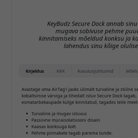
KeyBudz Secure Dock annab sinu A
mugava sobivuse pehme puudu
kinnitamiseks mõeldud konksu ja kaa
lahendus sinu kõige olulis
Kirjeldus
KKK
Kasutusjuhtumid
Mõel
Avastage oma AirTag'i jaoks ülimalt turvaline ja stiilne
kobaltsinise värviga ja tihedalt istuv Secure Dock tagab, e
esmatarbekaupade külge kinnitatud, tagades teile meele
Turvaline ja mugav istuvus
Passiivne müraisolatsiooni disain
Kaasas konksuga kott
Pehme pinnakate tagab parema tunde.