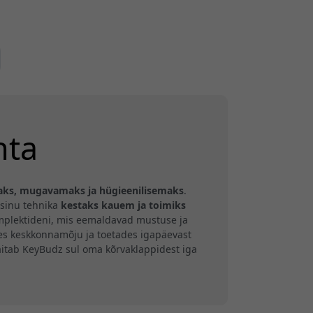
hta
ks, mugavamaks ja hügieenilisemaks
.
 sinu tehnika
kestaks kauem ja toimiks
omplektideni, mis eemaldavad mustuse ja
es keskkonnamõju ja toetades igapäevast
 aitab KeyBudz sul oma kõrvaklappidest iga