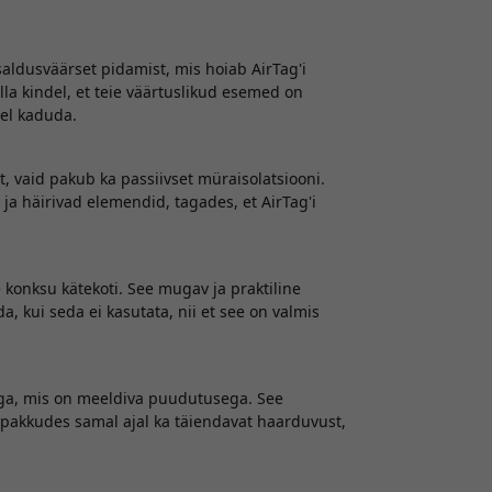
aldusväärset pidamist, mis hoiab AirTag'i
olla kindel, et teie väärtuslikud esemed on
eel kaduda.
t, vaid pakub ka passiivset müraisolatsiooni.
a häirivad elemendid, tagades, et AirTag'i
konksu kätekoti. See mugav ja praktiline
da, kui seda ei kasutata, nii et see on valmis
ga, mis on meeldiva puudutusega. See
, pakkudes samal ajal ka täiendavat haarduvust,