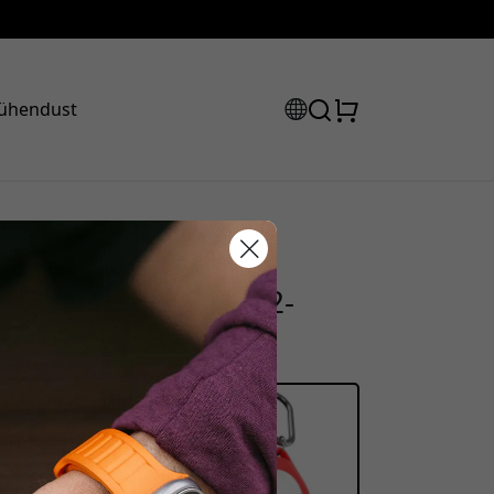
 ühendust
hoidik konksuga,
sooduskood:
a Apple AirTagile, 2-
, et saada 15% allahindlust.