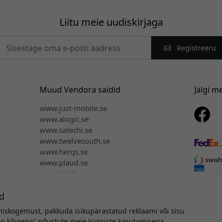
Liitu meie uudiskirjaga
Registreeru
Muud Vendora saidid
Jälgi m
www.just-mobile.se
www.alogic.se
www.satechi.se
www.twelvesouth.se
www.herqs.se
www.plaud.se
www.myfirst.se
d
miskogemust, pakkuda isikupärastatud reklaami või sisu
toriõigus © 2026 Vendora Nordic - Keybudz® ametlik turustaja Eest
tun kõigega" nõustute meie küpsiste kasutamisega.