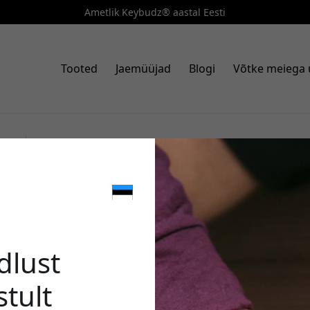
Ametlik Keybudz® aastal Eesti
Tooted
Jaemüüjad
Blogi
Võtke meiega
Art. nr: AT_S2_RED
KeyBudz Secure Dock AirTagi 
🎉 Sinu 
hoiukotiga ja kindla sobivuseg
pakk - Punane värvus
dlust
stult
Kasuta seda koodi kassas