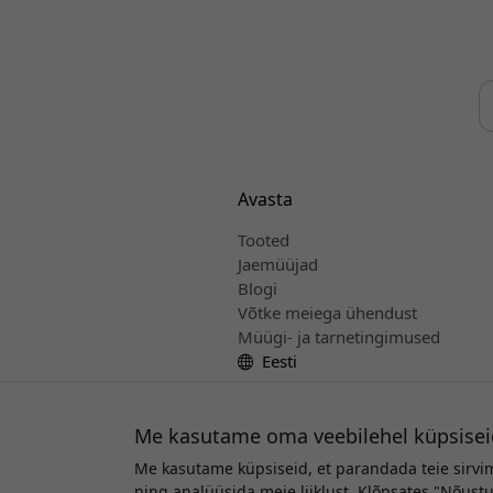
Avasta
Tooted
Jaemüüjad
Blogi
Võtke meiega ühendust
Müügi- ja tarnetingimused
Eesti
Me kasutame oma veebilehel küpsisei
Me kasutame küpsiseid, et parandada teie sirvi
Au
ning analüüsida meie liiklust. Klõpsates "Nõus