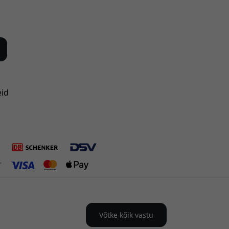
eid
Võtke kõik vastu
i-s