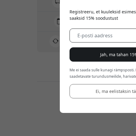
Varjatud tasusid pole
Registreeru, et kuuleksid esimes
saaksid 15% soodustust
Tarne 10-12 august
Kiire ja jälgitav tarne
30-päevane tagastusõigus
Lihtne tagastus - ilma vaevata
Jah, ma tahan 15
Me ei saada sulle kunagi rämpsposti.
Turvalised maksed krüptimisega
saadetavate turundusmeilide, harivat
Ei, ma eelistaksin t
Jaemüüjad: