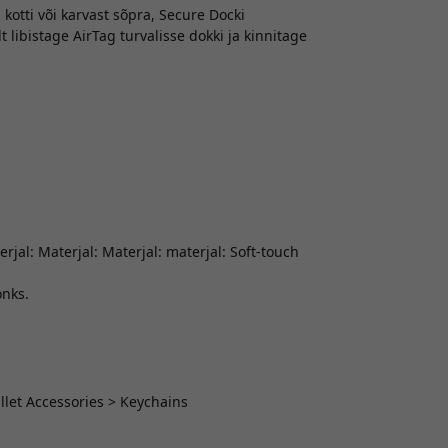
, kotti või karvast sõpra, Secure Docki
 libistage AirTag turvalisse dokki ja kinnitage
erjal: Materjal: Materjal: materjal: Soft-touch
onks.
let Accessories > Keychains