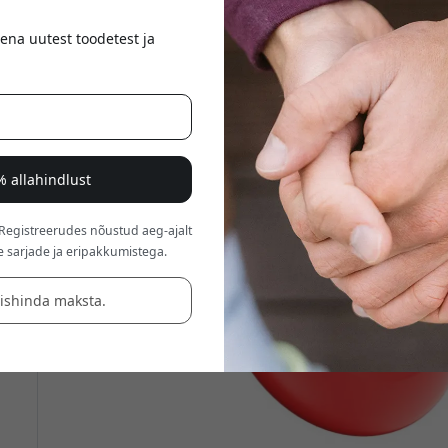
ena uutest toodetest ja
% allahindlust
 Registreerudes nõustud aeg-ajalt
e sarjade ja eripakkumistega.
äishinda maksta.