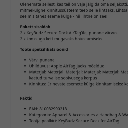
Olenemata sellest, kas teil on vaja jälgida oma seljakotti
mitmekülgne kinnitussüsteem teeb selle lihtsaks. Lihtsalt
see mis tahes eseme külge - nii lihtne on see!
Pakett sisaldab
2 x KeyBudz Secure Dock AirTag'ile, punane värvus
2 x konksuga kott mugavaks hoiustamiseks
Toote spetsifikatsioonid
Värv: punane
Ühilduvus: Apple AirTag jaoks mõeldud
Materjal: Materjal: Materjal: Materjal: Materjal: Mat
kaetud turvalise sobivusega korpus
Kinnitus: Erinevate esemete külge kinnitamiseks: k
Faktid
EAN: 810082990218
Kategooria: Apparel & Accessories > Handbag & Wal
Tootja pealkiri: KeyBudz Secure Dock for AirTag