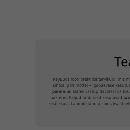
Te
KeyBudz loob praktilisi tarvikuid, mis
Lihtsal põhimõttel – igapäevase kasutu
paremini
: alates vastupidavatest kait
bakterid. Paljud ümbrised kasutavad
taa
kestlikkust. Läbimõeldud disaini, kvalite