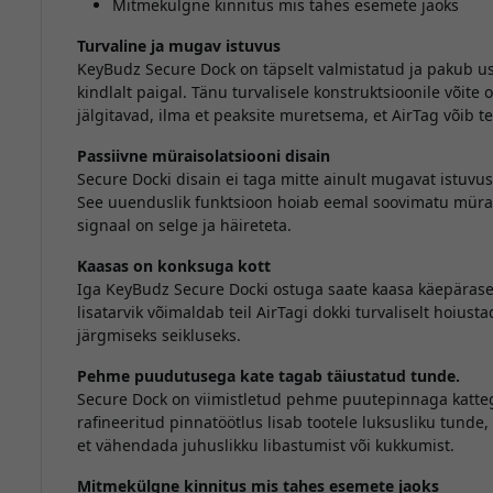
Mitmekülgne kinnitus mis tahes esemete jaoks
Turvaline ja mugav istuvus
KeyBudz Secure Dock on täpselt valmistatud ja pakub us
kindlalt paigal. Tänu turvalisele konstruktsioonile võite 
jälgitavad, ilma et peaksite muretsema, et AirTag võib t
Passiivne müraisolatsiooni disain
Secure Docki disain ei taga mitte ainult mugavat istuvus
See uuenduslik funktsioon hoiab eemal soovimatu müra j
signaal on selge ja häireteta.
Kaasas on konksuga kott
Iga KeyBudz Secure Docki ostuga saate kaasa käepärase 
lisatarvik võimaldab teil AirTagi dokki turvaliselt hoiusta
järgmiseks seikluseks.
Pehme puudutusega kate tagab täiustatud tunde.
Secure Dock on viimistletud pehme puutepinnaga katte
rafineeritud pinnatöötlus lisab tootele luksusliku tunde
et vähendada juhuslikku libastumist või kukkumist.
Mitmekülgne kinnitus mis tahes esemete jaoks