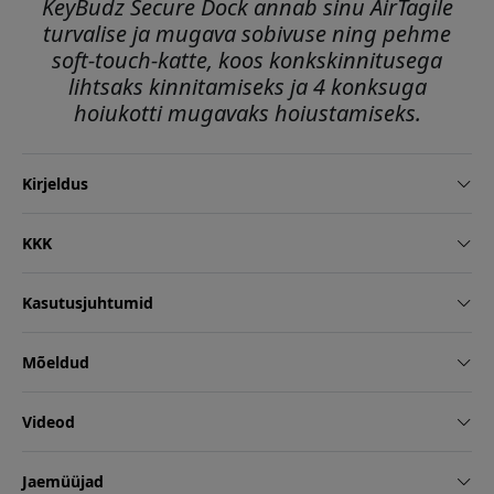
KeyBudz Secure Dock annab sinu AirTagile
turvalise ja mugava sobivuse ning pehme
soft-touch-katte, koos konkskinnitusega
lihtsaks kinnitamiseks ja 4 konksuga
hoiukotti mugavaks hoiustamiseks.
Kirjeldus
KKK
Kasutusjuhtumid
Mõeldud
Videod
Jaemüüjad