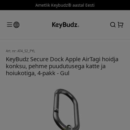
Ametlik Keybudz® aastal Eesti
Art. nr: AT4_S2_PYL
KeyBudz Secure Dock Apple AirTagi hoidja
konksu, pehme puudutusega katte ja
hoiukotiga, 4-pakk - Gul