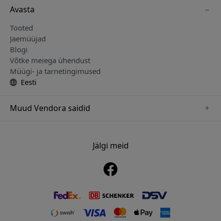
Avasta
Tooted
Jaemüüjad
Blogi
Võtke meiega ühendust
Müügi- ja tarnetingimused
Eesti
Muud Vendora saidid
www.just-mobile.se
www.alogic.se
Jälgi meid
www.satechi.se
www.twelvesouth.se
www.herqs.se
www.plaud.se
www.myfirst.se