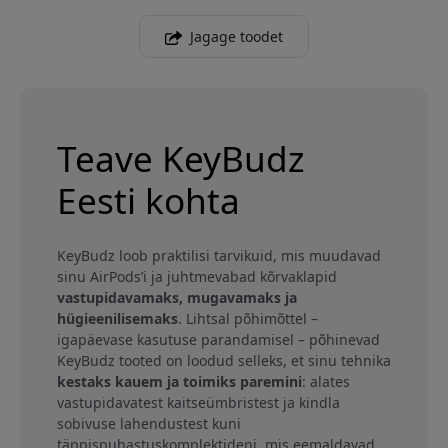
Jagage toodet
Teave KeyBudz
Eesti kohta
KeyBudz loob praktilisi tarvikuid, mis muudavad
sinu AirPods’i ja juhtmevabad kõrvaklapid
vastupidavamaks, mugavamaks ja
hügieenilisemaks
. Lihtsal põhimõttel –
igapäevase kasutuse parandamisel – põhinevad
KeyBudz tooted on loodud selleks, et sinu tehnika
kestaks kauem ja toimiks paremini
: alates
vastupidavatest kaitseümbristest ja kindla
sobivuse lahendustest kuni
täppispuhastuskomplektideni, mis eemaldavad