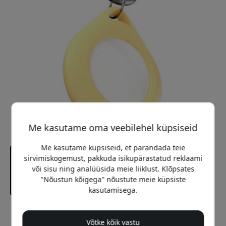
Me kasutame oma veebilehel küpsiseid
Me kasutame küpsiseid, et parandada teie
sirvimiskogemust, pakkuda isikupärastatud reklaami
või sisu ning analüüsida meie liiklust. Klõpsates
"Nõustun kõigega" nõustute meie küpsiste
kasutamisega.
Soovitatav hind
Võtke kõik vastu