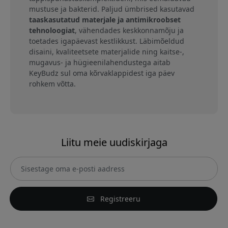
mustuse ja bakterid. Paljud ümbrised kasutavad
taaskasutatud materjale ja antimikroobset
tehnoloogiat
, vähendades keskkonnamõju ja
toetades igapäevast kestlikkust. Läbimõeldud
disaini, kvaliteetsete materjalide ning kaitse-,
mugavus- ja hügieenilahendustega aitab
KeyBudz sul oma kõrvaklappidest iga päev
rohkem võtta.
Liitu meie uudiskirjaga
Registreeru