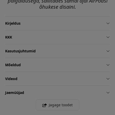
paigaldusega, säilitades samal ajal AirPodsi
õhukese disaini.
Kirjeldus
KKK
Kasutusjuhtumid
Mõeldud
Videod
Jaemüüjad
Jagage toodet