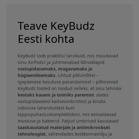
Teave KeyBudz
Eesti kohta
KeyBudz loob praktilisi tarvikuid, mis muudavad
sinu AirPods’i ja juhtmevabad kõrvaklapid
vastupidavamaks, mugavamaks ja
hügieenilisemaks
. Lihtsal põhimõttel –
igapäevase kasutuse parandamisel – põhinevad
KeyBudz tooted on loodud selleks, et sinu tehnika
kestaks kauem ja toimiks paremini
: alates
vastupidavatest kaitseümbristest ja kindla
sobivuse lahendustest kuni
täppispuhastuskomplektideni, mis eemaldavad
mustuse ja bakterid. Paljud ümbrised kasutavad
taaskasutatud materjale ja antimikroobset
tehnoloogiat
, vähendades keskkonnamõju ja