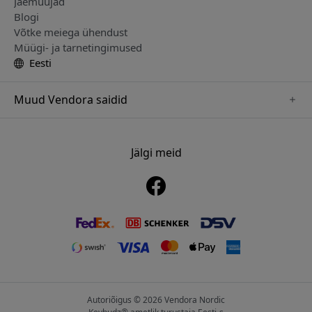
Jaemüüjad
Blogi
Võtke meiega ühendust
Müügi- ja tarnetingimused
Eesti
Muud Vendora saidid
www.just-mobile.se
www.alogic.se
Jälgi meid
www.satechi.se
www.twelvesouth.se
www.herqs.se
www.plaud.se
www.myfirst.se
Autoriõigus © 2026 Vendora Nordic