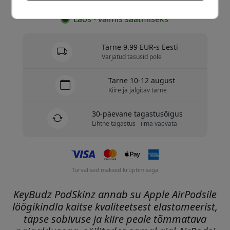
Laos - valmis saatmiseks
Tarne 9.99 EUR-s Eesti
Varjatud tasusid pole
Tarne 10-12 august
Kiire ja jälgitav tarne
30-päevane tagastusõigus
Lihtne tagastus - ilma vaevata
Turvalised maksed krüptimisega
KeyBudz PodSkinz annab su Apple AirPodsile
löögikindla kaitse kvaliteetsest elastomeerist,
täpse sobivuse ja kiire peale tõmmatava