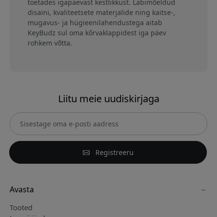
toetades igapäevast kestlikkust. Läbimõeldud
disaini, kvaliteetsete materjalide ning kaitse-,
mugavus- ja hügieenilahendustega aitab
KeyBudz sul oma kõrvaklappidest iga päev
rohkem võtta.
Liitu meie uudiskirjaga
Registreeru
Avasta
Tooted