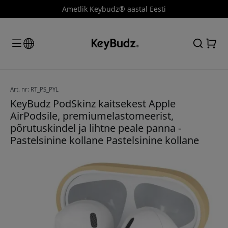
Ametlik Keybudz® aastal Eesti
Art. nr: RT_PS_PYL
KeyBudz PodSkinz kaitsekest Apple
AirPodsile, premiumelastomeerist,
põrutuskindel ja lihtne peale panna -
Pastelsinine kollane Pastelsinine kollane