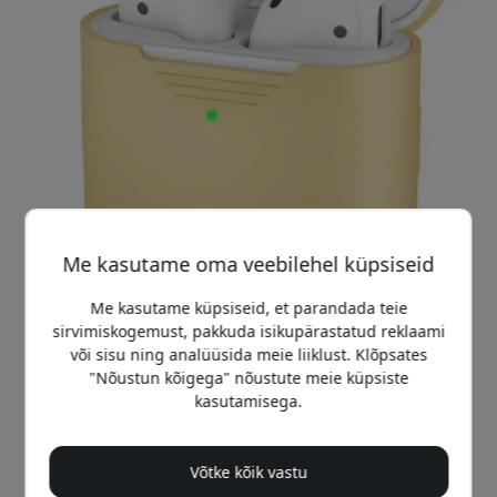
Me kasutame oma veebilehel küpsiseid
Me kasutame küpsiseid, et parandada teie
sirvimiskogemust, pakkuda isikupärastatud reklaami
või sisu ning analüüsida meie liiklust. Klõpsates
"Nõustun kõigega" nõustute meie küpsiste
Soovitatav hind
kasutamisega.
9.99 EUR
Võtke kõik vastu
Osta nüüd