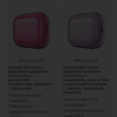
APP3_S10_NPK
APP3_S10_LVD
KeyBudz Jelly Series
KeyBudz Jelly Series
läpinäkyvä suojakotelo
läpinäkyvä suojakuori
AirPods Pro 3.
AirPods Pro 3.
sukupolvelle
sukupolvelle, jossa on tuki
langattomalla latauksella
langattomalle lataukselle
- Neon pinkki
- Laventeli, läpikuultava
viimeistely
Suojaa kolhuilta ja
Sopii AirPods Pro 3.
naarmuilta
sukupolveen
Yhteensopiva
Suojaa putoamisilta ja
langattoman latauksen
naarmuilta