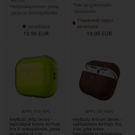
kanssa
Tuki langattomalle
Helppokäyttöinen pinta,
lataukselle
jossa on kiinnityslenkki
Tilapäisesti loppu
Varastossa
varastosta
19.99 EUR
19.99 EUR
APP3_S10_NYL
APP3_S3_NBN
KeyBudz Jelly Series -
KeyBudz Artisan Series -
läpinäkyvä kotelo AirPods
nahkakotelo AirPods Pro
Pro 3. sukupolvelle, jossa
3:lle, joka tukee
on nauha ja 1 m
langallista ja langatonta