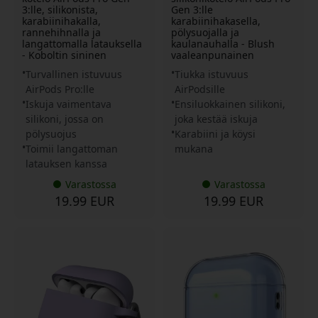
3:lle, silikonista,
Gen 3:lle
karabiinihakalla,
karabiinihakasella,
rannehihnalla ja
pölysuojalla ja
langattomalla latauksella
kaulanauhalla - Blush
- Koboltin sininen
vaaleanpunainen
Turvallinen istuvuus
Tiukka istuvuus
AirPods Pro:lle
AirPodsille
Iskuja vaimentava
Ensiluokkainen silikoni,
silikoni, jossa on
joka kestää iskuja
pölysuojus
Karabiini ja köysi
Toimii langattoman
mukana
latauksen kanssa
Varastossa
Varastossa
19.99 EUR
19.99 EUR