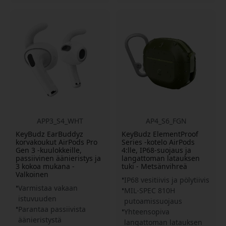
APP3_S4_WHT
AP4_S6_FGN
KeyBudz EarBuddyz
KeyBudz ElementProof
korvakoukut AirPods Pro
Series -kotelo AirPods
Gen 3 -kuulokkeille,
4:lle, IP68-suojaus ja
passiivinen äänieristys ja
langattoman latauksen
3 kokoa mukana -
tuki - Metsänvihreä
Valkoinen
IP68 vesitiivis ja pölytiivis
Varmistaa vakaan
MIL-SPEC 810H
istuvuuden
putoamissuojaus
Parantaa passiivista
Yhteensopiva
äänieristystä
langattoman latauksen