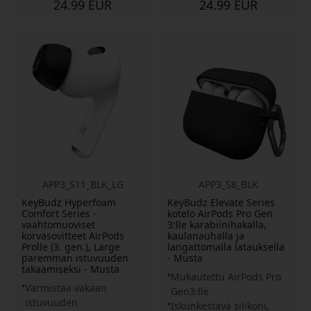
24.99 EUR
24.99 EUR
APP3_S11_BLK_LG
APP3_S8_BLK
KeyBudz Hyperfoam
KeyBudz Elevate Series
Comfort Series -
kotelo AirPods Pro Gen
vaahtomuoviset
3:lle karabiinihakalla,
korvasovitteet AirPods
kaulanauhalla ja
Prolle (3. gen.), Large
langattomalla latauksella
paremman istuvuuden
- Musta
takaamiseksi - Musta
Mukautettu AirPods Pro
Varmistaa vakaan
Gen3:lle
istuvuuden
Iskunkestävä silikoni,