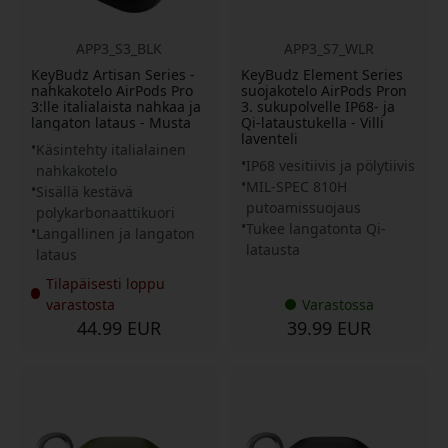
APP3_S3_BLK
APP3_S7_WLR
KeyBudz Artisan Series -
KeyBudz Element Series
nahkakotelo AirPods Pro
suojakotelo AirPods Pron
3:lle italialaista nahkaa ja
3. sukupolvelle IP68- ja
langaton lataus - Musta
Qi-lataustukella - Villi
laventeli
Käsintehty italialainen
IP68 vesitiivis ja pölytiivis
nahkakotelo
MIL-SPEC 810H
Sisällä kestävä
putoamissuojaus
polykarbonaattikuori
Tukee langatonta Qi-
Langallinen ja langaton
latausta
lataus
Tilapäisesti loppu
varastosta
Varastossa
44.99 EUR
39.99 EUR