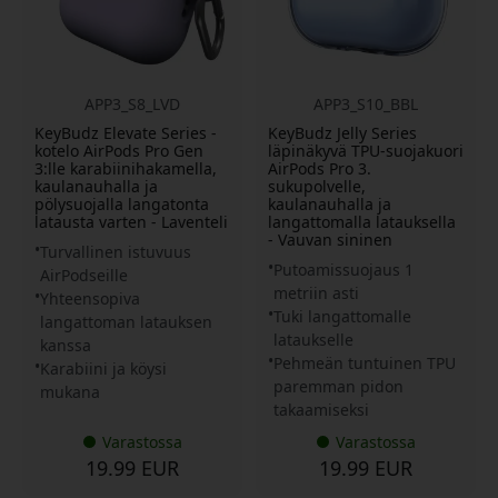
APP3_S8_LVD
APP3_S10_BBL
KeyBudz Elevate Series -
KeyBudz Jelly Series
kotelo AirPods Pro Gen
läpinäkyvä TPU-suojakuori
3:lle karabiinihakamella,
AirPods Pro 3.
kaulanauhalla ja
sukupolvelle,
pölysuojalla langatonta
kaulanauhalla ja
latausta varten - Laventeli
langattomalla latauksella
- Vauvan sininen
Turvallinen istuvuus
Putoamissuojaus 1
AirPodseille
metriin asti
Yhteensopiva
Tuki langattomalle
langattoman latauksen
lataukselle
kanssa
Pehmeän tuntuinen TPU
Karabiini ja köysi
paremman pidon
mukana
takaamiseksi
Varastossa
Varastossa
19.99 EUR
19.99 EUR