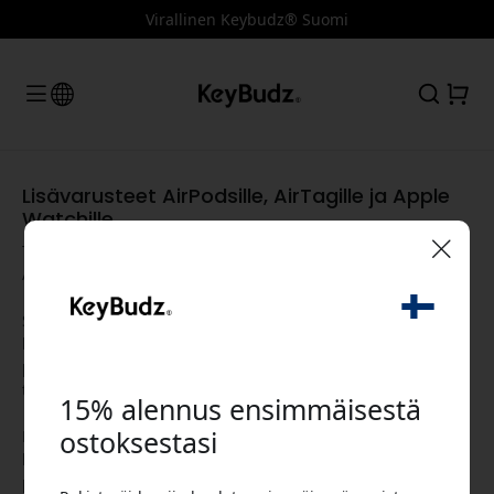
Virallinen Keybudz® Suomi
Lisävarusteet AirPodsille, AirTagille ja Apple
Watchille
Tutustu koko KeyBudz-lisävarustevalikoimaan AirPods-,
AirTag- ja Apple Watch -tuotteille.
🎉 Alennuskoodisi:
Suojaisista AirPods-koteloista ja mukavasti istuvista
korvasovitteista aina tarkkuuspuhdistussarjoihin, jotka
pitävät kuulokkeesi raikkaina ja äänen kirkkaana - jokainen
tuote on suunniteltu Apple-käyttäjien arkea varten.
15% alennus ensimmäisestä
ostoksestasi
Löydät myös kestävät AirTag-pidikkeet avaimille ja
laukkuihin sekä mukavat Apple Watch -rannekkeet
Käytä tätä koodia kassalla saadaksesi 15%
päivittäiseen käyttöön.
alennuksen.