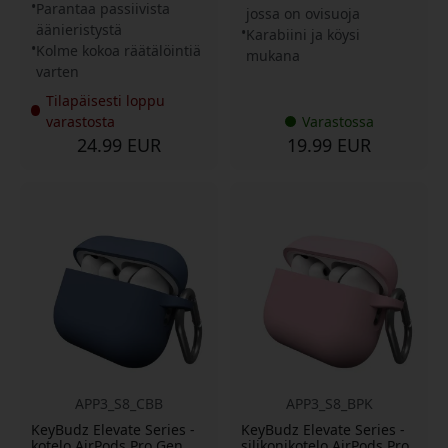
Parantaa passiivista
jossa on ovisuoja
äänieristystä
Karabiini ja köysi
Kolme kokoa räätälöintiä
mukana
varten
Tilapäisesti loppu
varastosta
Varastossa
24.99 EUR
19.99 EUR
APP3_S8_CBB
APP3_S8_BPK
KeyBudz Elevate Series -
KeyBudz Elevate Series -
kotelo AirPods Pro Gen
silikonikotelo AirPods Pro