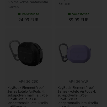
Kolme kokoa räätälöintiä
kanssa
varten
Varastossa
Varastossa
24.99 EUR
39.99 EUR
AP4_S6_CBK
AP4_S6_WLR
KeyBudz ElementProof
KeyBudz ElementProof
Series kotelo AirPods 4.
Series -kotelo AirPods 4.
sukupolven mallille, IP68-
sukupolvelle, IP68-
luokituksella ja Qi-
luokituksella,
langattomalla latauksella
langattomalla latauksella
- Hiilimusta
ja karabiinihakasella - Villi