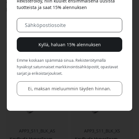
Rekisteröidy, niin kuulet ensimmäisenä uusista
Yksinkertaisia päivityksiä. Parempi käyttökokemus. Tehty
tuotteista ja saat 15% alennuksen
kestämään.
Kyllä, haluan 15% alennuksen
Näytä kaikki kategoriat
Emme koskaan spämmää sinua. Rekisteröitymällä
hyväksyt satunnaiset markkinointisähköpostit, opastavat
sarjat ja erikoistarjoukset.
Ei, maksan mieluummin täyden hinnan.
APP3_S11_BLK_AS
APP3_S11_BLK_XS
KeyBudz HyperFoam
KeyBudz HyperFoam -