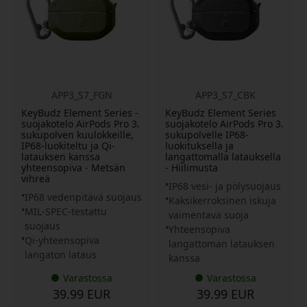
APP3_S7_FGN
APP3_S7_CBK
KeyBudz Element Series -
KeyBudz Element Series
suojakotelo AirPods Pro 3.
suojakotelo AirPods Pro 3.
sukupolven kuulokkeille,
sukupolvelle IP68-
IP68-luokiteltu ja Qi-
luokituksella ja
latauksen kanssa
langattomalla latauksella
yhteensopiva - Metsän
- Hiilimusta
vihreä
IP68 vesi- ja pölysuojaus
IP68 vedenpitävä suojaus
Kaksikerroksinen iskuja
MIL-SPEC-testattu
vaimentava suoja
suojaus
Yhteensopiva
Qi-yhteensopiva
langattoman latauksen
langaton lataus
kanssa
Varastossa
Varastossa
39.99 EUR
39.99 EUR