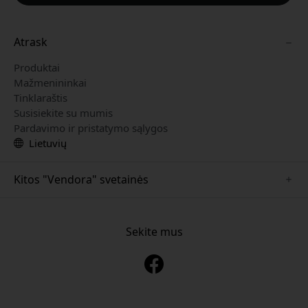
Atrask
Produktai
Mažmenininkai
Tinklaraštis
Susisiekite su mumis
Pardavimo ir pristatymo sąlygos
Lietuvių
Kitos "Vendora" svetainės
www.just-mobile.se
www.alogic.se
Sekite mus
www.satechi.se
www.twelvesouth.se
www.herqs.se
www.plaud.se
www.myfirst.se