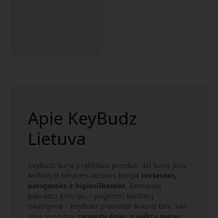
Apie KeyBudz
Lietuva
KeyBudz kuria praktiškus priedus, dėl kurių jūsų
AirPods ir belaidės ausinės tampa
tvirtesnės,
patogesnės ir higieniškesnės
. Remiantis
paprastu principu – pagerinti kasdienį
naudojimą – KeyBudz produktai sukurti tam, kad
jūsų įrenginiai
tarnautų ilgiau ir veiktų geriau
: