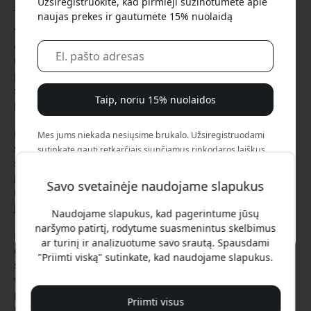
Užsiregistruokite, kad pirmieji sužinotumėte apie
Jan 15, 2025
naujas prekes ir gautumėte 15% nuolaidą
Yra nedaug dalykų, labiau erzinančių nei tada, kai ausinių
garsas pradeda skambėti dusliai arba įkrovimas neveikia
taip, kaip turėtų. Tačiau tinkamai prižiūrėdami galite ir
prailginti savo AirPods tarnavimo laiką, ir išsaugoti krištolo
skaidrumo garso kokybę, dėl kurios juos pamėgote iš
Taip, noriu 15% nuolaidos
pradžių.
KeyBudz AirCare 2.0 yra naujas ausinių priežiūros
Mes jums niekada nesiųsime brukalo. Užsiregistruodami
standartas, ypač pritaikytas „Apple“ produktų šeimai. Ši
sutinkate gauti retkarčiais siunčiamus rinkodaros laiškus,
specialiai sukurta valymo priemonių rinktinė turi visus
edukacines serijas ir specialius pasiūlymus.
įrankius, kurių reikia, kad jūsų ausinės išliktų puikios būklės,
Savo svetainėje naudojame slapukus
nepriklausomai nuo to, ar naudojate Lightning, ar USB-C
Ne, aš verčiau mokėčiau visą kainą.
jungtį.
Naudojame slapukus, kad pagerintume jūsų
naršymo patirtį, rodytume suasmenintus skelbimus
Kiekviena rinkinio dalis kruopščiai sukurta tam, kad būtų
ar turinį ir analizuotume savo srautą. Spausdami
galima spręsti konkrečius priežiūros poreikius. Specialiai
"Priimti viską" sutinkate, kad naudojame slapukus.
suprojektuoti šepetėliai ir įrankiai atitinka „Apple“ saugaus
valymo gaires, todėl galite valyti įrenginius be rūpesčių dėl
pažeidimų. Ypač įspūdingi yra tikslieji įrankiai, pasiekiantys
Priimti visus
net sunkiausiai prieinamas ausinių vietas.