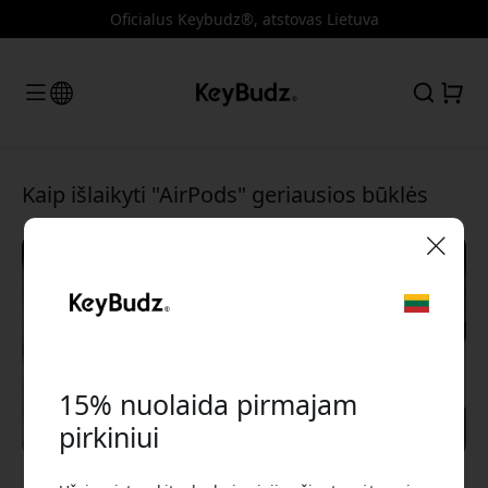
Oficialus Keybudz®, atstovas Lietuva
Kaip išlaikyti "AirPods" geriausios būklės
🎉 Jūsų nuolaidos kodas:
15% nuolaida pirmajam
pirkiniui
Norėdami gauti 15% nuolaidą, naudokite šį kodą
atsiskaitydami.