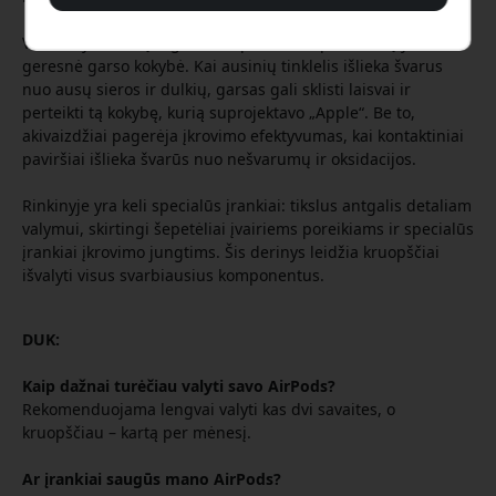
Vienas ryškiausių reguliarios priežiūros privalumų yra
geresnė garso kokybė. Kai ausinių tinklelis išlieka švarus
nuo ausų sieros ir dulkių, garsas gali sklisti laisvai ir
perteikti tą kokybę, kurią suprojektavo „Apple“. Be to,
akivaizdžiai pagerėja įkrovimo efektyvumas, kai kontaktiniai
paviršiai išlieka švarūs nuo nešvarumų ir oksidacijos.
Rinkinyje yra keli specialūs įrankiai: tikslus antgalis detaliam
valymui, skirtingi šepetėliai įvairiems poreikiams ir specialūs
įrankiai įkrovimo jungtims. Šis derinys leidžia kruopščiai
išvalyti visus svarbiausius komponentus.
DUK:
Kaip dažnai turėčiau valyti savo AirPods?
Rekomenduojama lengvai valyti kas dvi savaites, o
kruopščiau – kartą per mėnesį.
Ar įrankiai saugūs mano AirPods?