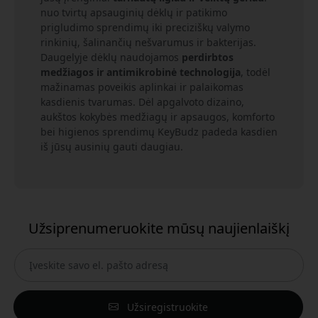
nuo tvirtų apsauginių dėklų ir patikimo
prigludimo sprendimų iki preciziškų valymo
rinkinių, šalinančių nešvarumus ir bakterijas.
Daugelyje dėklų naudojamos
perdirbtos
medžiagos ir antimikrobinė technologija
, todėl
mažinamas poveikis aplinkai ir palaikomas
kasdienis tvarumas. Dėl apgalvoto dizaino,
aukštos kokybės medžiagų ir apsaugos, komforto
bei higienos sprendimų KeyBudz padeda kasdien
iš jūsų ausinių gauti daugiau.
Užsiprenumeruokite mūsų naujienlaiškį
Užsiregistruokite