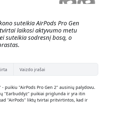
kono suteikia AirPods Pro Gen
 tvirtai laikosi aktyvumo metu
ei suteikia sodresnį bosą, o
rastas.
irta
Vaizdo įrašai
 - puikiu "AirPods Pro Gen 2" ausinių palydovu.
ų "Earbuddyz" puikiai priglunda ir yra itin
d "AirPods" liktų tvirtai pritvirtintos, kad ir