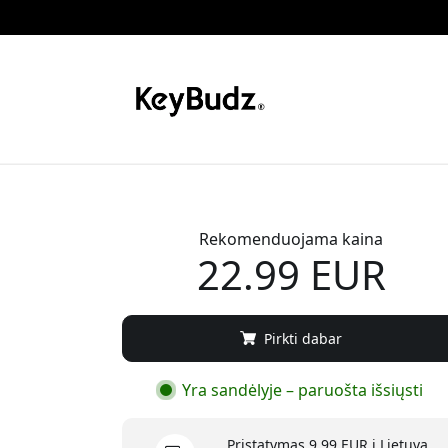
Rekomenduojama kaina
22.99 EUR
Pirkti dabar
Yra sandėlyje – paruošta išsiųsti
Pristatymas 9.99 EUR į Lietuva