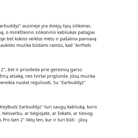
Earbuddyz" ausinėje yra dviejų tipų silikonas.
ą, o minkštesnis silikoninis kabliukas patogiai
toje bet kokios veiklos metu ir pašalina painiavą
ėgaukitės muzika būdami ramūs, kad "AirPods
 2", bet ir prisideda prie geresnių garso
ažnių atsaką, nes tvirtai priglunda. Jūsų muzika
nereikia nuolat reguliuoti. Su "Earbuddyz"
 "KeyBudz Earbuddyz" turi saugų kabliuką, kuris
. Nesvarbu, ar bėgiojate, ar šokate, ar tiesiog
ro Gen 2" liktų ten, kur ir turi būti - jūsų