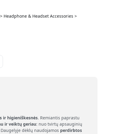
es > Headphone & Headset Accessories >
a
s ir higieniškesnės
. Remiantis paprastu
au ir veiktų geriau
: nuo tvirtų apsauginių
as. Daugelyje dėklų naudojamos
perdirbtos