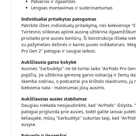
Patvarios ir ilgaamžės
Lengvas montavimas ir suderinamumas
Individualiai pritaikytas patogumas
Patirkite išties individualų pritaikymą, nes kiekvienoje "
Tvirtesnis silikonas aplink ausinę užtikrina ilgaamžiškum
prisitaiko prie ausies kontūrų. Ši konstrukcija išlieka vie
su pažymėtais dešinės ir kairės pusės indikatoriais. M
Pro Gen 2" patogiai ir saugiai laikosi.
Aukščiausia garso kokybė
Ausinės "Earbuddyz" ne tik tvirtai laiko "AirPods Pro Gen
pojūčių. Jie užtikrina geresnę garso izoliaciją ir žemų d
skamba sodriau, o podcast'ai yra krištolo skaidrumo, jų 
kiekviena nata - malonumas jūsų ausims.
Aukščiausias ausies stabilumas
Daugiau niekada nesijaudinkite, kad "AirPods" išslysta.
patogiai priglunda prie ausies, todėl galite laisvai judėti
keliaujate, mūsų "Earbuddyz" sukurtas taip, kad "AirPods P
ausyse.
Patvarūs ir ilgaamžiai