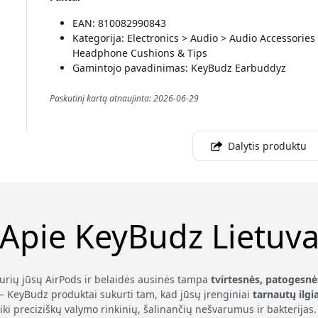
EAN: 810082990843
Kategorija: Electronics > Audio > Audio Accessori
Headphone Cushions & Tips
Gamintojo pavadinimas: KeyBudz Earbuddyz
Paskutinį kartą atnaujinta: 2026-06-29
Dalytis produktu
Apie KeyBudz Lietuv
kurių jūsų AirPods ir belaidės ausinės tampa
tvirtesnės, patogesnė
– KeyBudz produktai sukurti tam, kad jūsų įrenginiai
tarnautų ilgi
iki preciziškų valymo rinkinių, šalinančių nešvarumus ir bakterij