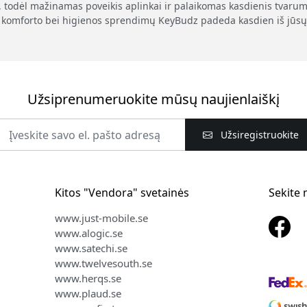
, todėl mažinamas poveikis aplinkai ir palaikomas kasdienis tvarum
komforto bei higienos sprendimų KeyBudz padeda kasdien iš jūsų
Užsiprenumeruokite mūsų naujienlaiškį
Užsiregistruokite
Kitos "Vendora" svetainės
Sekite
www.just-mobile.se
www.alogic.se
www.satechi.se
www.twelvesouth.se
www.herqs.se
www.plaud.se