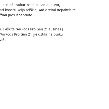
 ausinės sukurtos taip, kad atlaikytų
 konstrukcija reiškia, kad greitai nepakeisite
ažnai juos išbandote.
. Įkiškite "AirPods Pro Gen 2" ausines į
"AirPods Pro Gen 2", jie užtikrina puikų
rtį.