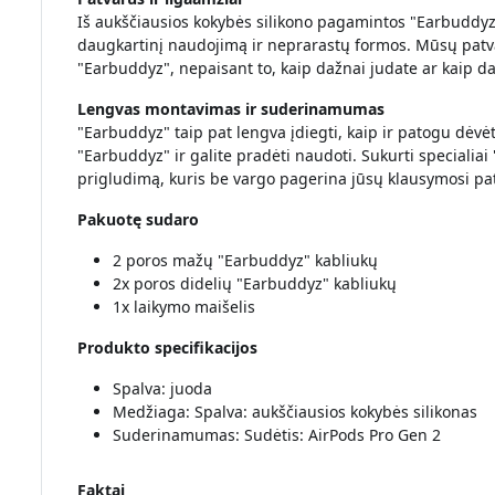
Iš aukščiausios kokybės silikono pagamintos "Earbuddyz"
daugkartinį naudojimą ir neprarastų formos. Mūsų patvari
"Earbuddyz", nepaisant to, kaip dažnai judate ar kaip d
Lengvas montavimas ir suderinamumas
"Earbuddyz" taip pat lengva įdiegti, kaip ir patogu dėvėti
"Earbuddyz" ir galite pradėti naudoti. Sukurti specialiai 
prigludimą, kuris be vargo pagerina jūsų klausymosi pati
Pakuotę sudaro
2 poros mažų "Earbuddyz" kabliukų
2x poros didelių "Earbuddyz" kabliukų
1x laikymo maišelis
Produkto specifikacijos
Spalva: juoda
Medžiaga: Spalva: aukščiausios kokybės silikonas
Suderinamumas: Sudėtis: AirPods Pro Gen 2
Faktai