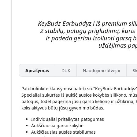
KeyBudz Earbuddyz i iš premium sili
2 stabilų, patogų prigludimą, kuris
ir padeda geriau izoliuoti garsą b
uždėjimas pap
Aprašymas
DUK
Naudojimo atvejai
Sk
Patobulinkite klausymosi patirtį su "KeyBudz Earbuddyz"
Specialiai sukurtas iš aukščiausios kokybės silikono, mūs
patogus, todėl pagerina jūsų garso kelionę ir užtikrina, ka
koks aktyvus būtų jūsų gyvenimo būdas.
Individualiai pritaikytas patogumas
Aukščiausia garso kokybė
Aukščiausias ausies stabilumas