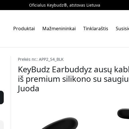
Oficialus Keybudz®, atstovas Lietuva
Produktai
Mažmenininkai
Tinklaraštis
Susis
Prekės nr.: APP2_S4_BLK
KeyBudz Earbuddyz ausų kabl
iš premium silikono su saugiu
Juoda