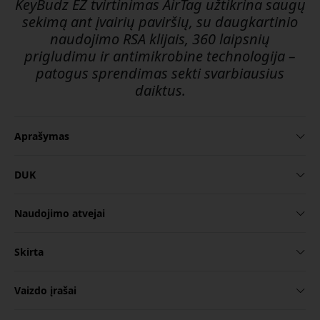
KeyBudz EZ tvirtinimas AirTag užtikrina saugų
sekimą ant įvairių paviršių, su daugkartinio
naudojimo RSA klijais, 360 laipsnių
prigludimu ir antimikrobine technologija –
patogus sprendimas sekti svarbiausius
daiktus.
Aprašymas
DUK
Naudojimo atvejai
Skirta
Vaizdo įrašai