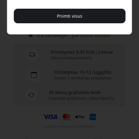
19.99 EUR
Priimti visus
Pirkti dabar
Yra sandėlyje – paruošta išsiųsti
Pristatymas 9.99 EUR į Lietuva
Jokių paslėptų mokesčių
Pristatymas 10-12 rugpjūtis
Greitas ir atsekamas pristatymas
30 dienų grąžinimo teisė
Paprastas grąžinimas – jokių rūpesčių
Saugūs mokėjimai su šifravimu