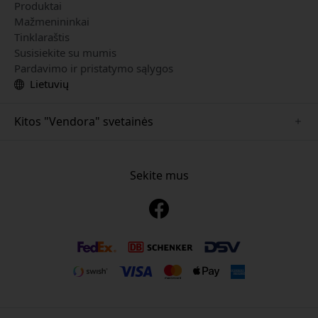
Produktai
Mažmenininkai
Tinklaraštis
Susisiekite su mumis
Pardavimo ir pristatymo sąlygos
Lietuvių
Kitos "Vendora" svetainės
www.just-mobile.se
www.alogic.se
Sekite mus
www.satechi.se
www.twelvesouth.se
www.herqs.se
www.plaud.se
www.myfirst.se