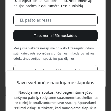
Užsiregistruokite, kad pirmieji sužinotumėte apie
naujas prekes ir gautumėte 15% nuolaidą
Taip, noriu 15% nuolaidos
Mes jums niekada nesiųsime brukalo. Užsiregistruodami
sutinkate gauti retkarčiais siunčiamus rinkodaros laiškus,
edukacines serijas ir specialius pasiūlymus.
Ne, aš verčiau mokėčiau visą kainą.
Savo svetainėje naudojame slapukus
Naudojame slapukus, kad pagerintume jūsų
naršymo patirtį, rodytume suasmenintus skelbimus
ar turinį ir analizuotume savo srautą. Spausdami
Rekomenduojama kaina
"Priimti viską" sutinkate, kad naudojame slapukus.