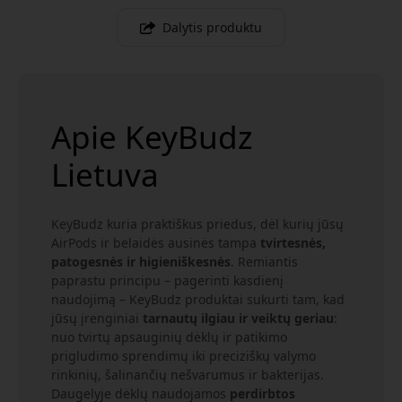
Dalytis produktu
Apie KeyBudz
Lietuva
KeyBudz kuria praktiškus priedus, dėl kurių jūsų
AirPods ir belaidės ausinės tampa
tvirtesnės,
patogesnės ir higieniškesnės
. Remiantis
paprastu principu – pagerinti kasdienį
naudojimą – KeyBudz produktai sukurti tam, kad
jūsų įrenginiai
tarnautų ilgiau ir veiktų geriau
:
nuo tvirtų apsauginių dėklų ir patikimo
prigludimo sprendimų iki preciziškų valymo
rinkinių, šalinančių nešvarumus ir bakterijas.
Daugelyje dėklų naudojamos
perdirbtos