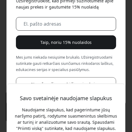
Užsiregistruokite, kad pirmieji sužinotumėte apie
naujas prekes ir gautumėte 15% nuolaidą
Taip, noriu 15% nuolaidos
Mes jums niekada nesiųsime brukalo. Užsiregistruodami
sutinkate gauti retkarčiais siunčiamus rinkodaros laiškus,
edukacines serijas ir specialius pasiūlymus.
Ne, aš verčiau mokėčiau visą kainą.
Savo svetainėje naudojame slapukus
Naudojame slapukus, kad pagerintume jūsų
naršymo patirtį, rodytume suasmenintus skelbimus
ar turinį ir analizuotume savo srautą. Spausdami
"Priimti viską" sutinkate, kad naudojame slapukus.
Rekomenduojama kaina