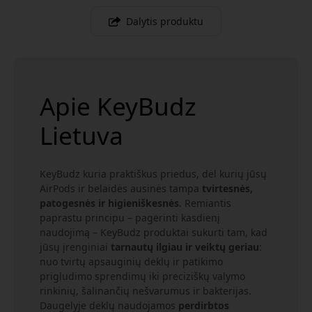
Dalytis produktu
Apie KeyBudz
Lietuva
KeyBudz kuria praktiškus priedus, dėl kurių jūsų
AirPods ir belaidės ausinės tampa
tvirtesnės,
patogesnės ir higieniškesnės
. Remiantis
paprastu principu – pagerinti kasdienį
naudojimą – KeyBudz produktai sukurti tam, kad
jūsų įrenginiai
tarnautų ilgiau ir veiktų geriau
:
nuo tvirtų apsauginių dėklų ir patikimo
prigludimo sprendimų iki preciziškų valymo
rinkinių, šalinančių nešvarumus ir bakterijas.
Daugelyje dėklų naudojamos
perdirbtos