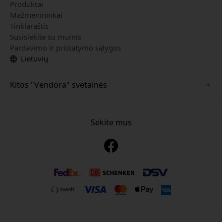
Produktai
Mažmenininkai
Tinklaraštis
Susisiekite su mumis
Pardavimo ir pristatymo sąlygos
Lietuvių
Kitos "Vendora" svetainės
www.just-mobile.se
www.alogic.se
Sekite mus
www.satechi.se
www.twelvesouth.se
www.herqs.se
www.plaud.se
www.myfirst.se