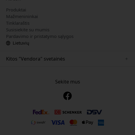
Produktai
Mažmenininkai
Tinklaraštis
Susisiekite su mumis
Pardavimo ir pristatymo sąlygos
Lietuvių
Kitos "Vendora" svetainės
www.just-mobile.se
www.alogic.se
Sekite mus
www.satechi.se
www.twelvesouth.se
www.herqs.se
www.plaud.se
www.myfirst.se