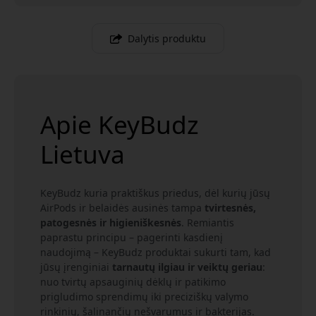
Dalytis produktu
Apie KeyBudz
Lietuva
KeyBudz kuria praktiškus priedus, dėl kurių jūsų
AirPods ir belaidės ausinės tampa
tvirtesnės,
patogesnės ir higieniškesnės
. Remiantis
paprastu principu – pagerinti kasdienį
naudojimą – KeyBudz produktai sukurti tam, kad
jūsų įrenginiai
tarnautų ilgiau ir veiktų geriau
:
nuo tvirtų apsauginių dėklų ir patikimo
prigludimo sprendimų iki preciziškų valymo
rinkinių, šalinančių nešvarumus ir bakterijas.