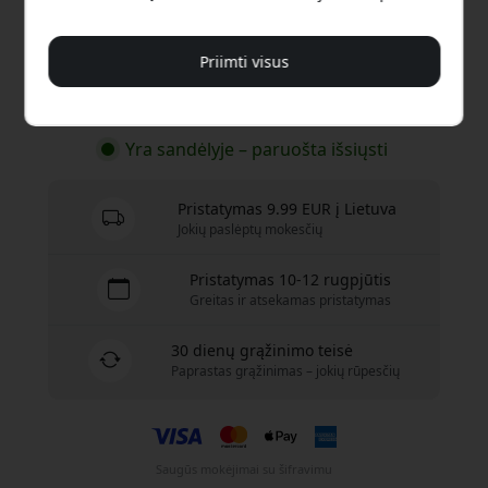
29.99 EUR
Priimti visus
Pirkti dabar
Yra sandėlyje – paruošta išsiųsti
Pristatymas 9.99 EUR į Lietuva
Jokių paslėptų mokesčių
Pristatymas 10-12 rugpjūtis
Greitas ir atsekamas pristatymas
30 dienų grąžinimo teisė
Paprastas grąžinimas – jokių rūpesčių
Saugūs mokėjimai su šifravimu