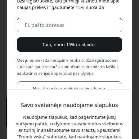
Užsiregistruokite, kad pirmieji sužinotumėte apie
naujas prekes ir gautumėte 15% nuolaidą
Taip, noriu 15% nuolaidos
Mes jums niekada nesiųsime brukalo. Užsiregistruodami
sutinkate gauti retkarčiais siunčiamus rinkodaros laiškus,
edukacines serijas ir specialius pasiūlymus.
Ne, aš verčiau mokėčiau visą kainą.
Savo svetainėje naudojame slapukus
Naudojame slapukus, kad pagerintume jūsų
naršymo patirtį, rodytume suasmenintus skelbimus
ar turinį ir analizuotume savo srautą. Spausdami
"Priimti viską" sutinkate, kad naudojame slapukus.
Rekomenduojama kaina