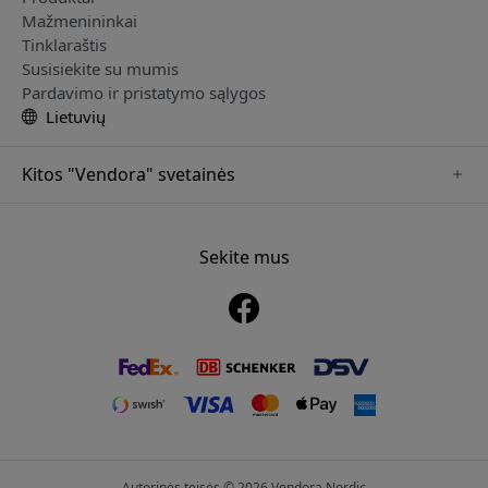
Mažmenininkai
Tinklaraštis
Susisiekite su mumis
Pardavimo ir pristatymo sąlygos
Lietuvių
Kitos "Vendora" svetainės
www.just-mobile.se
www.alogic.se
Sekite mus
www.satechi.se
www.twelvesouth.se
www.herqs.se
www.plaud.se
www.myfirst.se
Autorinės teisės © 2026 Vendora Nordic