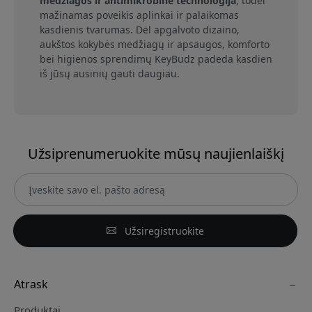
medžiagos ir antimikrobinė technologija
, todėl
mažinamas poveikis aplinkai ir palaikomas
kasdienis tvarumas. Dėl apgalvoto dizaino,
aukštos kokybės medžiagų ir apsaugos, komforto
bei higienos sprendimų KeyBudz padeda kasdien
iš jūsų ausinių gauti daugiau.
Užsiprenumeruokite mūsų naujienlaiškį
Užsiregistruokite
Atrask
Produktai