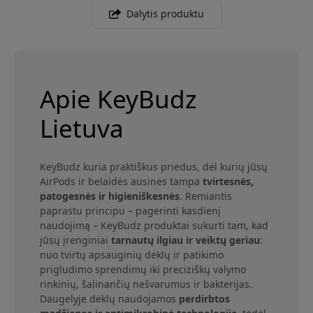
Dalytis produktu
Apie KeyBudz
Lietuva
KeyBudz kuria praktiškus priedus, dėl kurių jūsų
AirPods ir belaidės ausinės tampa
tvirtesnės,
patogesnės ir higieniškesnės
. Remiantis
paprastu principu – pagerinti kasdienį
naudojimą – KeyBudz produktai sukurti tam, kad
jūsų įrenginiai
tarnautų ilgiau ir veiktų geriau
:
nuo tvirtų apsauginių dėklų ir patikimo
prigludimo sprendimų iki preciziškų valymo
rinkinių, šalinančių nešvarumus ir bakterijas.
Daugelyje dėklų naudojamos
perdirbtos