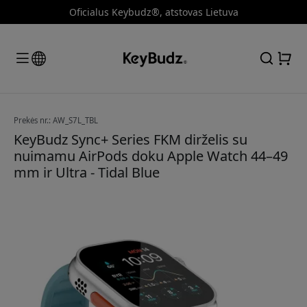
Oficialus Keybudz®, atstovas Lietuva
Prekės nr.: AW_S7L_TBL
KeyBudz Sync+ Series FKM dirželis su
nuimamu AirPods doku Apple Watch 44–49
mm ir Ultra - Tidal Blue