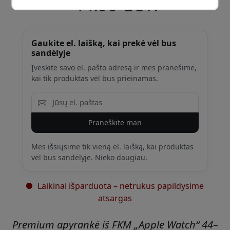
44.99 EUR
Gaukite el. laišką, kai prekė vėl bus
sandėlyje
Įveskite savo el. pašto adresą ir mes pranešime,
kai tik produktas vėl bus prieinamas.
Praneškite man
Mes išsiųsime tik vieną el. laišką, kai produktas
vėl bus sandėlyje. Nieko daugiau.
Laikinai išparduota – netrukus papildysime
atsargas
Premium apyrankė iš FKM „Apple Watch“ 44–