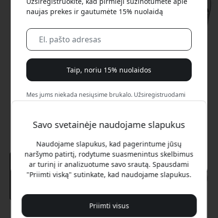
Užsiregistruokite, kad pirmieji sužinotumėte apie
naujas prekes ir gautumėte 15% nuolaidą
Taip, noriu 15% nuolaidos
Mes jums niekada nesiųsime brukalo. Užsiregistruodami
sutinkate gauti retkarčiais siunčiamus rinkodaros laiškus,
edukacines serijas ir specialius pasiūlymus.
Savo svetainėje naudojame slapukus
Ne, aš verčiau mokėčiau visą kainą.
Naudojame slapukus, kad pagerintume jūsų
naršymo patirtį, rodytume suasmenintus skelbimus
ar turinį ir analizuotume savo srautą. Spausdami
"Priimti viską" sutinkate, kad naudojame slapukus.
Priimti visus
Rekomenduojama kaina