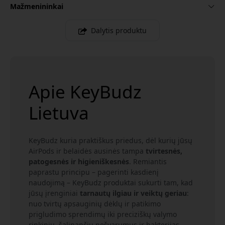
Mažmenininkai
Dalytis produktu
Apie KeyBudz
Lietuva
KeyBudz kuria praktiškus priedus, dėl kurių jūsų
AirPods ir belaidės ausinės tampa
tvirtesnės,
patogesnės ir higieniškesnės
. Remiantis
paprastu principu – pagerinti kasdienį
naudojimą – KeyBudz produktai sukurti tam, kad
jūsų įrenginiai
tarnautų ilgiau ir veiktų geriau
:
nuo tvirtų apsauginių dėklų ir patikimo
prigludimo sprendimų iki preciziškų valymo
rinkinių, šalinančių nešvarumus ir bakterijas.