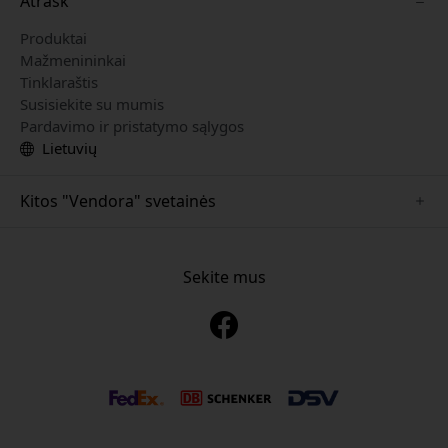
Atrask
Produktai
Mažmenininkai
Tinklaraštis
Susisiekite su mumis
Pardavimo ir pristatymo sąlygos
Lietuvių
Kitos "Vendora" svetainės
www.just-mobile.se
www.alogic.se
Sekite mus
www.satechi.se
www.twelvesouth.se
www.herqs.se
www.plaud.se
www.myfirst.se