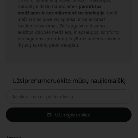
Daugelyje dėklų naudojamos
perdirbtos
medžiagos ir antimikrobinė technologija
, todėl
mažinamas poveikis aplinkai ir palaikomas
kasdienis tvarumas. Dėl apgalvoto dizaino,
aukštos kokybės medžiagų ir apsaugos, komforto
bei higienos sprendimų KeyBudz padeda kasdien
iš jūsų ausinių gauti daugiau.
Užsiprenumeruokite mūsų naujienlaiškį
Užsiregistruokite