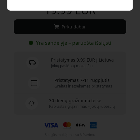
19.99 EUR
Pirkti dabar
Yra sandėlyje – paruošta išsiųsti
Pristatymas 9.99 EUR į Lietuva
Jokių paslėptų mokesčių
Pristatymas 7-11 rugpjūtis
Greitas ir atsekamas pristatymas
30 dienų grąžinimo teisė
Paprastas grąžinimas – jokių rūpesčių
Saugūs mokėjimai su šifravimu