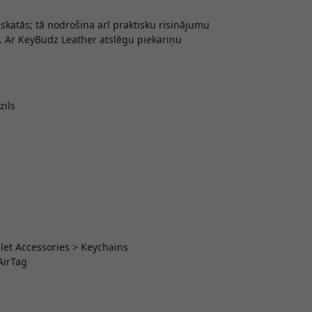
zskatās; tā nodrošina arī praktisku risinājumu
m. Ar KeyBudz Leather atslēgu piekariņu
zils
let Accessories > Keychains
AirTag