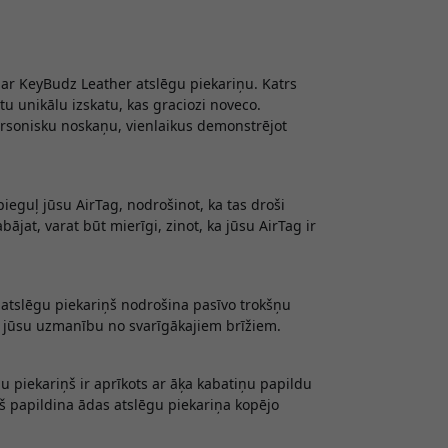
 ar KeyBudz Leather atslēgu piekariņu. Katrs
tu unikālu izskatu, kas graciozi noveco.
personisku noskaņu, vienlaikus demonstrējot
 pieguļ jūsu AirTag, nodrošinot, ka tas droši
abājat, varat būt mierīgi, zinot, ka jūsu AirTag ir
atslēgu piekariņš nodrošina pasīvo trokšņu
š jūsu uzmanību no svarīgākajiem brīžiem.
u piekariņš ir aprīkots ar āķa kabatiņu papildu
ņš papildina ādas atslēgu piekariņa kopējo