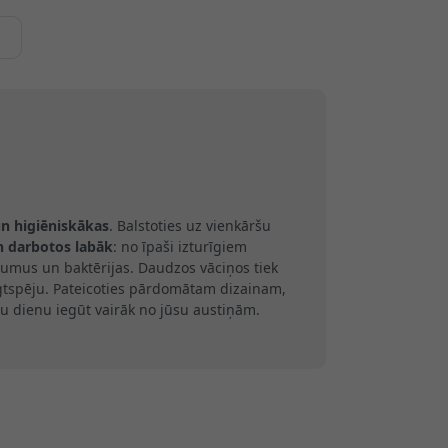
un higiēniskākas
. Balstoties uz vienkāršu
n darbotos labāk
: no īpaši izturīgiem
umus un baktērijas. Daudzos vāciņos tiek
ilgtspēju. Pateicoties pārdomātam dizainam,
u dienu iegūt vairāk no jūsu austiņām.