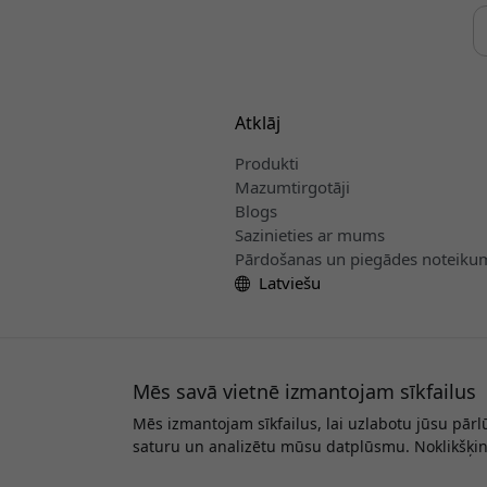
Atklāj
Produkti
Mazumtirgotāji
Blogs
Sazinieties ar mums
Pārdošanas un piegādes noteiku
Latviešu
Mēs savā vietnē izmantojam sīkfailus
Mēs izmantojam sīkfailus, lai uzlabotu jūsu pārl
Auto
saturu un analizētu mūsu datplūsmu. Noklikšķinot