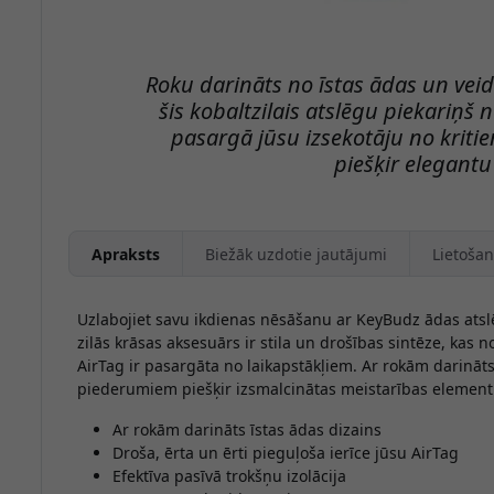
Roku darināts no īstas ādas un vei
šis kobaltzilais atslēgu piekariņ
pasargā jūsu izsekotāju no kriti
piešķir elegant
Apraksts
Biežāk uzdotie jautājumi
Lietošan
Uzlabojiet savu ikdienas nēsāšanu ar KeyBudz ādas atslē
zilās krāsas aksesuārs ir stila un drošības sintēze, kas 
AirTag ir pasargāta no laikapstākļiem. Ar rokām darināt
piederumiem piešķir izsmalcinātas meistarības element
Ar rokām darināts īstas ādas dizains
Droša, ērta un ērti pieguļoša ierīce jūsu AirTag
Efektīva pasīvā trokšņu izolācija