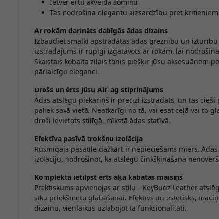
Ietver ērtu āķveida somiņu
Tas nodrošina elegantu aizsardzību pret kritieniem
Ar rokām darināts dabīgās ādas dizains
Izbaudiet smalki apstrādātas ādas greznību un izturību
izstrādājums ir rūpīgi izgatavots ar rokām, lai nodrošinā
Skaistais kobalta zilais tonis piešķir jūsu aksesuāriem 
pārlaicīgu eleganci.
Drošs un ērts jūsu AirTag stiprinājums
Ādas atslēgu piekariņš ir precīzi izstrādāts, un tas cieši
paliek savā vietā. Neatkarīgi no tā, vai esat ceļā vai to gl
droši ievietots stilīgā, mīkstā ādas statīvā.
Efektīva pasīvā trokšņu izolācija
Rūsmīgajā pasaulē dažkārt ir nepieciešams miers. Ādas 
izolāciju, nodrošinot, ka atslēgu činkšķināšana nenovēr
Komplektā ietilpst ērts āķa kabatas maisiņš
Praktiskums apvienojas ar stilu - KeyBudz Leather atslēg
sīku priekšmetu glabāšanai. Efektīvs un estētisks, maci
dizainu, vienlaikus uzlabojot tā funkcionalitāti.