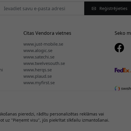
Reģistrējieties
Citas Vendora vietnes
Seko 
www.just-mobile.se
www.alogic.se
www.satechi.se
www.twelvesouth.se
mi
www.herqs.se
www.plaud.se
www.myfirst.se
ūkošanas pieredzi, rādītu personalizētas reklāmas vai
rtiesības © 2026 Vendora Nordic - Keybudz® oficiālais izplatītājs La
 uz "Pieņemt visu", jūs piekrītat sīkfailu izmantošanai.
Mēs nepārdodam un nekopīgojam jūsu personisko informāciju.