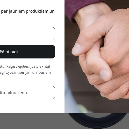
a
tu par jauniem produktiem un
5% atlaidi
. Reģistrējoties, jūs piekrītat
zglītojošām sērijām un īpašiem
ātu pilnu cenu.