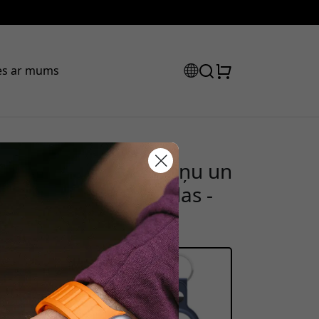
ies ar mums
irTag, ar āķa kabatiņu un
tlaižu kods:
AirTag, no īstas ādas -
ot pasūtījumu, lai saņemtu 15%