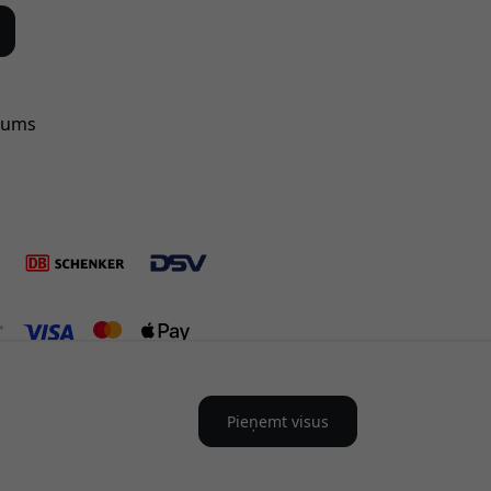
mums
Pieņemt visus
tvija