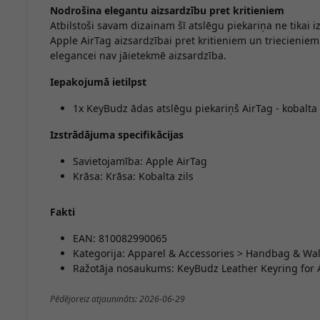
Nodrošina elegantu aizsardzību pret kritieniem
Atbilstoši savam dizainam šī atslēgu piekariņa ne tikai i
Apple AirTag aizsardzībai pret kritieniem un triecienie
elegancei nav jāietekmē aizsardzība.
Iepakojumā ietilpst
1x KeyBudz ādas atslēgu piekariņš AirTag - kobalta 
Izstrādājuma specifikācijas
Savietojamība: Apple AirTag
Krāsa: Krāsa: Kobalta zils
Fakti
EAN: 810082990065
Kategorija: Apparel & Accessories > Handbag & Wal
Ražotāja nosaukums: KeyBudz Leather Keyring for 
Pēdējoreiz atjaunināts: 2026-06-29