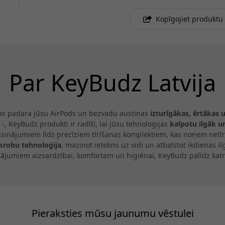
Kopīgojiet produktu
Par KeyBudz Latvija
as padara jūsu AirPods un bezvadu austiņas
izturīgākas, ērtākas 
 -, KeyBudz produkti ir radīti, lai jūsu tehnoloģijas
kalpotu ilgāk u
isinājumiem līdz precīziem tīrīšanas komplektiem, kas noņem netīr
ikrobu tehnoloģija
, mazinot ietekmi uz vidi un atbalstot ikdienas 
inājumiem aizsardzībai, komfortam un higiēnai, KeyBudz palīdz katr
Pieraksties mūsu jaunumu vēstulei