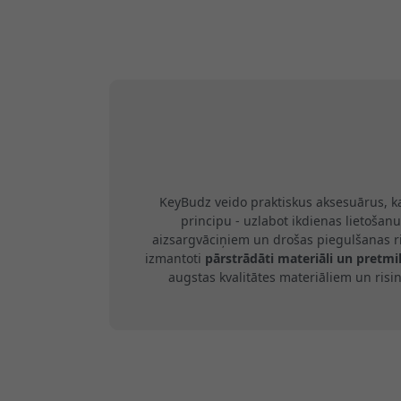
KeyBudz veido praktiskus aksesuārus, k
principu - uzlabot ikdienas lietošanu
aizsargvāciņiem un drošas piegulšanas r
izmantoti
pārstrādāti materiāli un pretm
augstas kvalitātes materiāliem un ris