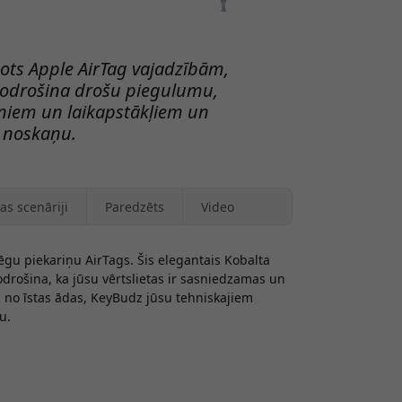
dots Apple AirTag vajadzībām,
š nodrošina drošu piegulumu,
eniem un laikapstākļiem un
u noskaņu.
as scenāriji
Paredzēts
Video
gu piekariņu AirTags. Šis elegantais Kobalta
nodrošina, ka jūsu vērtslietas ir sasniedzamas un
s no īstas ādas, KeyBudz jūsu tehniskajiem
u.