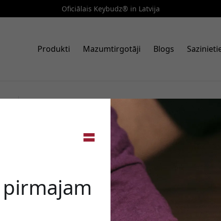
Oficiālais Keybudz® in Latvija
Produkti
Mazumtirgotāji
Blogs
Saziniet
Art. nr.: AT_S1_CBB
KeyBudz ādas atslēgu riņķis A
🎉 Jūsu a
aizsargājošu piegulumu Apple 
Kobalta zils
e pirmajam
Izmantojiet šo kodu, veic