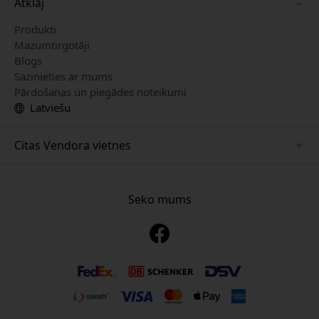
Atklāj
Produkti
Mazumtirgotāji
Blogs
Sazinieties ar mums
Pārdošanas un piegādes noteikumi
Latviešu
Citas Vendora vietnes
www.just-mobile.se
www.alogic.se
Seko mums
www.satechi.se
www.twelvesouth.se
www.herqs.se
www.plaud.se
www.myfirst.se