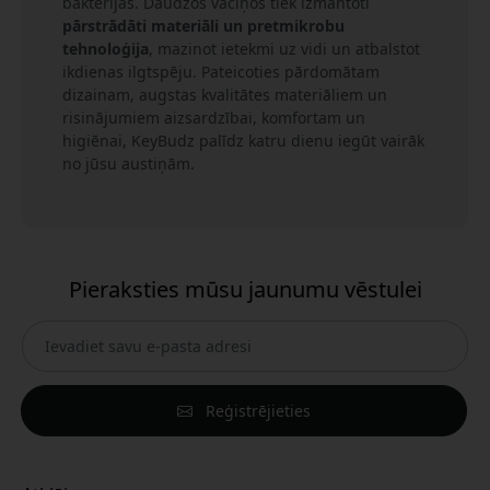
baktērijas. Daudzos vāciņos tiek izmantoti
pārstrādāti materiāli un pretmikrobu
tehnoloģija
, mazinot ietekmi uz vidi un atbalstot
ikdienas ilgtspēju. Pateicoties pārdomātam
dizainam, augstas kvalitātes materiāliem un
risinājumiem aizsardzībai, komfortam un
higiēnai, KeyBudz palīdz katru dienu iegūt vairāk
no jūsu austiņām.
Pieraksties mūsu jaunumu vēstulei
Reģistrējieties