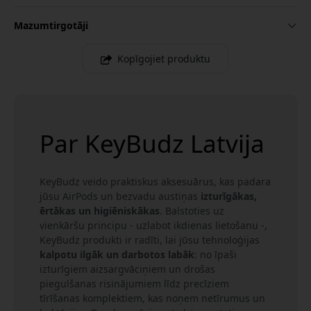
Mazumtirgotāji
Kopīgojiet produktu
Par KeyBudz Latvija
KeyBudz veido praktiskus aksesuārus, kas padara
jūsu AirPods un bezvadu austiņas
izturīgākas,
ērtākas un higiēniskākas
. Balstoties uz
vienkāršu principu - uzlabot ikdienas lietošanu -,
KeyBudz produkti ir radīti, lai jūsu tehnoloģijas
kalpotu ilgāk un darbotos labāk
: no īpaši
izturīgiem aizsargvāciņiem un drošas
piegulšanas risinājumiem līdz precīziem
tīrīšanas komplektiem, kas noņem netīrumus un