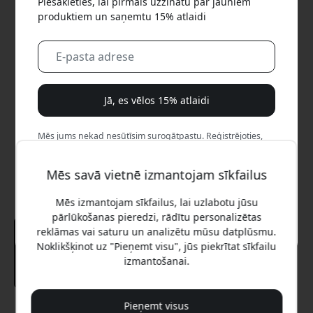
Piesakieties, lai pirmais uzzinātu par jauniem
produktiem un saņemtu 15% atlaidi
Jā, es vēlos 15% atlaidi
Mēs jums nekad nesūtīsim surogātpastu. Reģistrējoties,
jūs piekrītat neregulāriem mārketinga e-pastiem,
izglītojošām sērijām un īpašiem piedāvājumiem.
Mēs savā vietnē izmantojam sīkfailus
Nē, es labāk maksātu pilnu cenu.
Mēs izmantojam sīkfailus, lai uzlabotu jūsu
pārlūkošanas pieredzi, rādītu personalizētas
reklāmas vai saturu un analizētu mūsu datplūsmu.
Noklikšķinot uz "Pieņemt visu", jūs piekrītat sīkfailu
izmantošanai.
Pieņemt visus
Ieteicamā cena