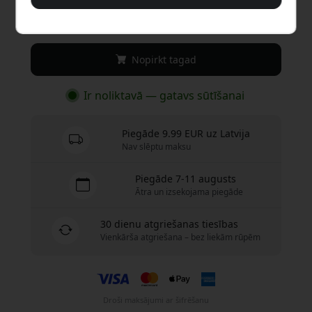
34.99 EUR
Nopirkt tagad
Ir noliktavā — gatavs sūtīšanai
Piegāde 9.99 EUR uz Latvija
Nav slēptu maksu
Piegāde 7-11 augusts
Ātra un izsekojama piegāde
30 dienu atgriešanas tiesības
Vienkārša atgriešana – bez liekām rūpēm
Droši maksājumi ar šifrēšanu