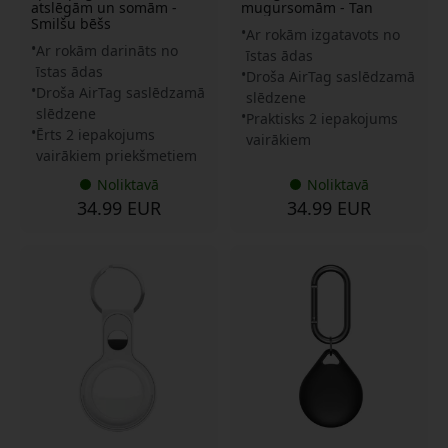
atslēgām un somām -
mugursomām - Tan
Smilšu bēšs
Ar rokām izgatavots no
Ar rokām darināts no
īstas ādas
īstas ādas
Droša AirTag saslēdzamā
Droša AirTag saslēdzamā
slēdzene
slēdzene
Praktisks 2 iepakojums
Ērts 2 iepakojums
vairākiem
vairākiem priekšmetiem
Noliktavā
Noliktavā
34.99 EUR
34.99 EUR