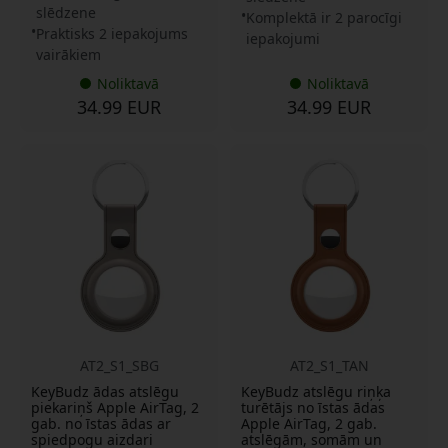
slēdzene
Komplektā ir 2 parocīgi
Praktisks 2 iepakojums
iepakojumi
vairākiem
Noliktavā
Noliktavā
34.99 EUR
34.99 EUR
AT2_S1_SBG
AT2_S1_TAN
KeyBudz ādas atslēgu
KeyBudz atslēgu riņķa
piekariņš Apple AirTag, 2
turētājs no īstas ādas
gab. no īstas ādas ar
Apple AirTag, 2 gab.
spiedpogu aizdari
atslēgām, somām un