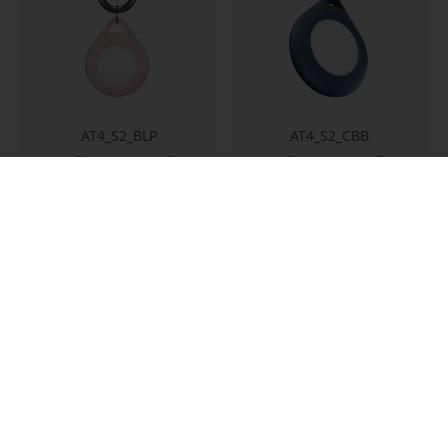
AT4_S2_BLP
AT4_S2_CBB
KeyBudz Secure Dock
KeyBudz Secure Dock
AirTag turētājs Apple
AirTag turētāji 4 gab. ar
AirTag ar āķi, 4 gab. un
āķa somiņu Apple AirTag
uzglabāšanas maisiņi
un ikdienas mantām -
dokiem - Rozā
Kobalta zils
Droša AirTag
Piemērots, kas cieši
pietauvošana
pieguļ
Āķis ērtai
Saderīgs ar Apple AirTag
piestiprināšanai
Ietverot āķa
Četras lelles un somas
uzglabāšanas maisiņu
Noliktavā
Noliktavā
29.99 EUR
29.99 EUR