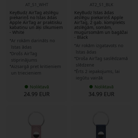
AT_S1_WHT
AT2_S1_BLK
KeyBudz AirTag atslēgu
KeyBudz īstas ādas
piekariņš no īstas ādas
atslēgu piekariņš Apple
Apple AirTag ar praktisku
AirTag, 2 gab. komplekts
kabatiņu un āķi sīkumiem
atslēgām, somām,
- White
mugursomām un bagāžai
- Black
Ar rokām darināts no
Ar rokām izgatavots no
īstas ādas
īstas ādas
Drošs AirTag
Droša AirTag saslēdzamā
stiprinājums
slēdzene
Aizsargā pret kritieniem
Ērts 2 iepakojums, lai
un triecieniem
iegūtu vairāk
Noliktavā
Noliktavā
24.99 EUR
34.99 EUR