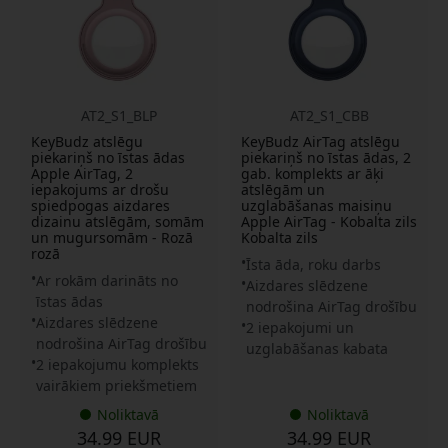
AT2_S1_BLP
AT2_S1_CBB
KeyBudz atslēgu
KeyBudz AirTag atslēgu
piekariņš no īstas ādas
piekariņš no īstas ādas, 2
Apple AirTag, 2
gab. komplekts ar āķi
iepakojums ar drošu
atslēgām un
spiedpogas aizdares
uzglabāšanas maisiņu
dizainu atslēgām, somām
Apple AirTag - Kobalta zils
un mugursomām - Rozā
Kobalta zils
rozā
Īsta āda, roku darbs
Ar rokām darināts no
Aizdares slēdzene
īstas ādas
nodrošina AirTag drošību
Aizdares slēdzene
2 iepakojumi un
nodrošina AirTag drošību
uzglabāšanas kabata
2 iepakojumu komplekts
vairākiem priekšmetiem
Noliktavā
Noliktavā
34.99 EUR
34.99 EUR