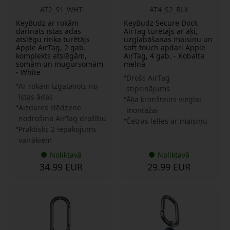
AT2_S1_WHT
AT4_S2_BLK
KeyBudz ar rokām
KeyBudz Secure Dock
darināts īstas ādas
AirTag turētājs ar āķi,
atslēgu riņķa turētājs
uzglabāšanas maisiņu un
Apple AirTag, 2 gab.
soft-touch apdari Apple
komplekts atslēgām,
AirTag, 4 gab. - Kobalta
somām un mugursomām
melnā
- White
Drošs AirTag
Ar rokām izgatavots no
stiprinājums
īstas ādas
Āķa kronšteins vieglai
Aizdares slēdzene
montāžai
nodrošina AirTag drošību
Četras lelles ar maisiņu
Praktisks 2 iepakojums
vairākiem
Noliktavā
Noliktavā
34.99 EUR
29.99 EUR