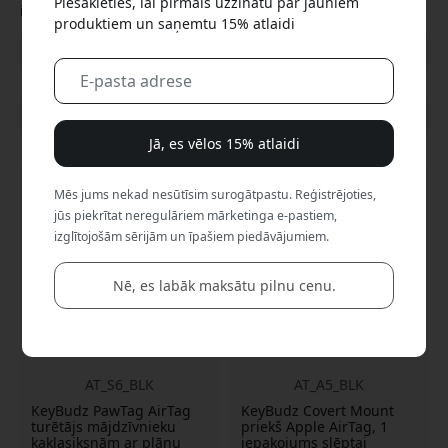
Piesakieties, lai pirmais uzzinātu par jauniem
ilgi.
produktiem un saņemtu 15% atlaidi
Rādīt visas kategorijas
Jā, es vēlos 15% atlaidi
Mēs jums nekad nesūtīsim surogātpastu. Reģistrējoties,
jūs piekrītat neregulāriem mārketinga e-pastiem,
izglītojošām sērijām un īpašiem piedāvājumiem.
Nē, es labāk maksātu pilnu cenu.
AT_S6_BLK
AT_A5_BLK
KeyBudz PawTag AirTag
KeyBudz Covert Mount
turētājs mājdzīvnieku
priekš Apple AirTag, 1
kaklasiksnām ar plānu
iepakojums slēptai