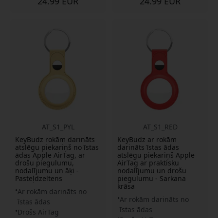
24.99 EUR
24.99 EUR
AT_S1_PYL
AT_S1_RED
KeyBudz rokām darināts
KeyBudz ar rokām
atslēgu piekariņš no īstas
darināts īstas ādas
ādas Apple AirTag, ar
atslēgu piekariņš Apple
drošu piegulumu,
AirTag ar praktisku
nodalījumu un āķi -
nodalījumu un drošu
Pasteļdzeltens
piegulumu - Sarkana
krāsa
Ar rokām darināts no
Ar rokām darināts no
īstas ādas
īstas ādas
Drošs AirTag