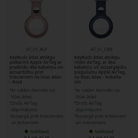
AT_S1_BLP
AT_S1_CBB
KeyBudz ādas atslēgu
KeyBudz ādas atslēgu
piekariņš Apple AirTag ar
riņķis AirTag, ar āķa
praktisku āķa kabatiņu un
kabatiņu un aizsargājošu
aizsardzību pret
piegulumu Apple AirTag,
triecieniem no īstas ādas
no īstas ādas - Kobalta
- Rozā
zils
Ar rokām darināts no
Ar rokām darināts no
īstas ādas
īstas ādas
Drošs AirTag
Drošs AirTag
stiprinājums
stiprinājums
Aizsargā pret triecieniem
Aizsargā pret kritieniem
un kritieniem
un triecieniem
Noliktavā
Noliktavā