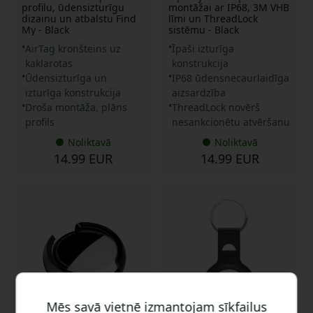
profilu, ūdensizturīgu
montāžai ar IP68, 3M VHB
dizainu un atbalstu Find
līmi un ThreadLock
My - Black
sistēmu - Black
AirTag kronšteins uz
Īpaši izturīga
kaklarotas
konstrukcija
Ūdensizturīga un
IP68 ūdensnecaurlaidīga
izturīga konstrukcija
aizsardzība
Droša montāža, plāns
ThreadLock novērš
profils
nesankcionētu atvēršanu
Noliktavā
Noliktavā
14.99 EUR
14.99 EUR
Mēs savā vietnē izmantojam sīkfailus