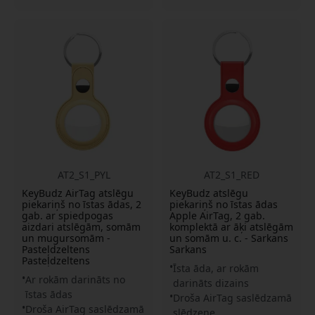
AT2_S1_PYL
AT2_S1_RED
KeyBudz AirTag atslēgu
KeyBudz atslēgu
piekariņš no īstas ādas, 2
piekariņš no īstas ādas
gab. ar spiedpogas
Apple AirTag, 2 gab.
aizdari atslēgām, somām
komplektā ar āķi atslēgām
un mugursomām -
un somām u. c. - Sarkans
Pasteļdzeltens
Sarkans
Pasteļdzeltens
Īsta āda, ar rokām
Ar rokām darināts no
darināts dizains
īstas ādas
Droša AirTag saslēdzamā
Droša AirTag saslēdzamā
slēdzene