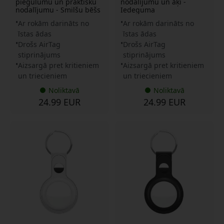
piegulumu un praktisku
nodalījumu un āķi -
nodalījumu - Smilšu bēšs
Iedeguma
Ar rokām darināts no
Ar rokām darināts no
īstas ādas
īstas ādas
Drošs AirTag
Drošs AirTag
stiprinājums
stiprinājums
Aizsargā pret kritieniem
Aizsargā pret kritieniem
un triecieniem
un triecieniem
Noliktavā
Noliktavā
24.99 EUR
24.99 EUR