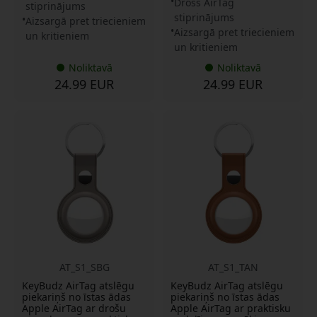
Drošs AirTag
stiprinājums
stiprinājums
Aizsargā pret triecieniem
Aizsargā pret triecieniem
un kritieniem
un kritieniem
Noliktavā
Noliktavā
24.99 EUR
24.99 EUR
AT_S1_SBG
AT_S1_TAN
KeyBudz AirTag atslēgu
KeyBudz AirTag atslēgu
piekariņš no īstas ādas
piekariņš no īstas ādas
Apple AirTag ar drošu
Apple AirTag ar praktisku