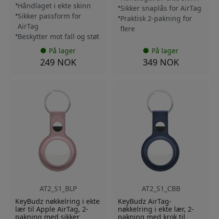
Håndlaget i ekte skinn
Sikker snaplås for AirTag
Sikker passform for
Praktisk 2-pakning for
AirTag
flere
Beskytter mot fall og støt
På lager
På lager
249 NOK
349 NOK
AT2_S1_BLP
AT2_S1_CBB
KeyBudz nøkkelring i ekte
KeyBudz AirTag-
lær til Apple AirTag, 2-
nøkkelring i ekte lær, 2-
pakning med sikker
pakning med krok til