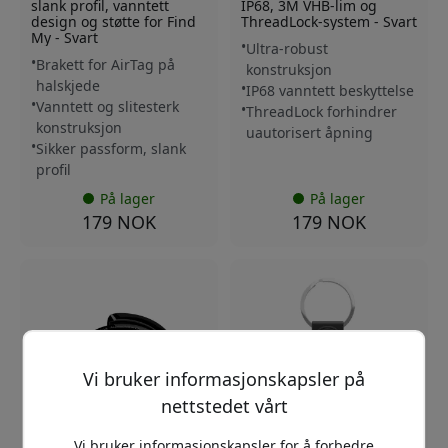
slank profil, vanntett
IP68, 3M VHB-lim og
design og støtte for Find
ThreadLock-system - Svart
My - Svart
Ultra-robust
Brakett for AirTag på
konstruksjon
halskjede
IP68 vanntett beskyttelse
Vanntett og slitesterk
ThreadLock forhindrer
konstruksjon
uautorisert åpning
Sikker passform, slank
profil
På lager
På lager
179 NOK
179 NOK
Vi bruker informasjonskapsler på
nettstedet vårt
Vi bruker informasjonskapsler for å forbedre