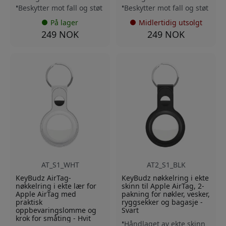
Beskytter mot fall og støt
Beskytter mot fall og støt
På lager
Midlertidig utsolgt
249 NOK
249 NOK
AT_S1_WHT
AT2_S1_BLK
KeyBudz AirTag-
KeyBudz nøkkelring i ekte
nøkkelring i ekte lær for
skinn til Apple AirTag, 2-
Apple AirTag med
pakning for nøkler, vesker,
praktisk
ryggsekker og bagasje -
oppbevaringslomme og
Svart
krok for småting - Hvit
Håndlaget av ekte skinn