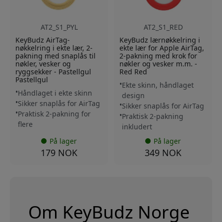
AT2_S1_PYL
AT2_S1_RED
KeyBudz AirTag-
KeyBudz lærnøkkelring i
nøkkelring i ekte lær, 2-
ekte lær for Apple AirTag,
pakning med snaplås til
2-pakning med krok for
nøkler, vesker og
nøkler og vesker m.m. -
ryggsekker - Pastellgul
Red Red
Pastellgul
Ekte skinn, håndlaget
Håndlaget i ekte skinn
design
Sikker snaplås for AirTag
Sikker snaplås for AirTag
Praktisk 2-pakning for
Praktisk 2-pakning
flere
inkludert
På lager
På lager
179 NOK
349 NOK
Om KeyBudz Norge