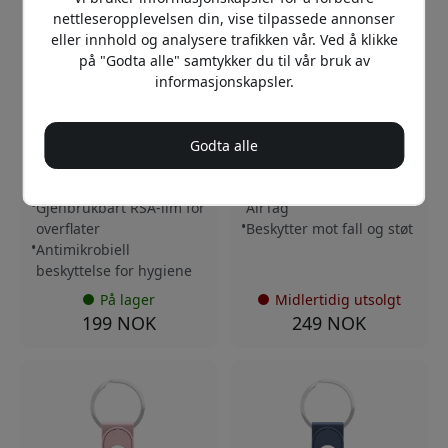
nettleseropplevelsen din, vise tilpassede annonser
AT4_S3_BLK
AT_S1_BLK
eller innhold og analysere trafikken vår. Ved å klikke
KeyBudz eZ-feste for
KeyBudz nøkkelring i ekte
på "Godta alle" samtykker du til vår bruk av
Apple AirTag med
lær for Apple AirTag med
informasjonskapsler.
gjenbrukbart RSA-lim for
kroklomme,
flere overflater og 360°-
oppbevaringsrom og
passform, 4-pakning -
støtbeskyttelse ved fall -
Svart
Svart
Godta alle
Enkel montering med
Håndlaget i ekte skinn
klikkbrakett
Sikker passform for
Gjenbrukbart RSA-lim for
AirTag
overflater
Beskytter mot fall og støt
Antimikrobiell
beskyttelse for hygiene
På lager
Midlertidig utsolgt
199 NOK
249 NOK