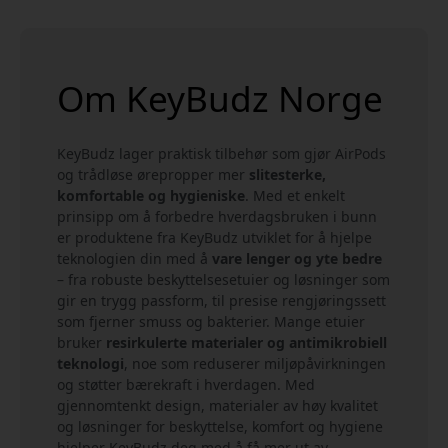
Om KeyBudz Norge
KeyBudz lager praktisk tilbehør som gjør AirPods
og trådløse ørepropper mer
slitesterke,
komfortable og hygieniske
. Med et enkelt
prinsipp om å forbedre hverdagsbruken i bunn
er produktene fra KeyBudz utviklet for å hjelpe
teknologien din med å
vare lenger og yte bedre
– fra robuste beskyttelsesetuier og løsninger som
gir en trygg passform, til presise rengjøringssett
som fjerner smuss og bakterier. Mange etuier
bruker
resirkulerte materialer og antimikrobiell
teknologi
, noe som reduserer miljøpåvirkningen
og støtter bærekraft i hverdagen. Med
gjennomtenkt design, materialer av høy kvalitet
og løsninger for beskyttelse, komfort og hygiene
hjelper KeyBudz deg med å få mer ut av