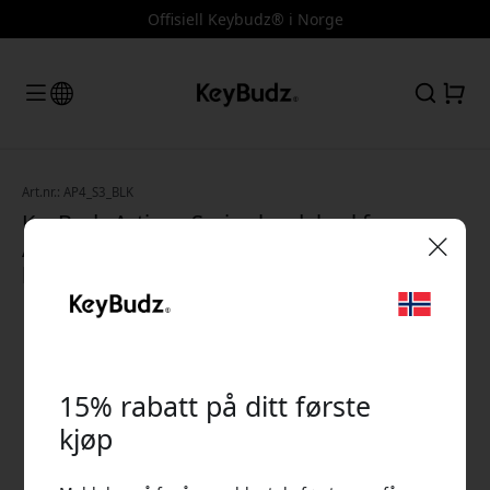
Offisiell Keybudz® i Norge
Art.nr.: AP4_S3_BLK
KeyBudz Artisan Series lærdeksel for
AirPods 4. generasjon, håndlaget og
ladevennlig - Svart
🎉 Din rabattkode:
15% rabatt på ditt første
kjøp
Bruk denne koden i kassen for å få 15% rabatt.