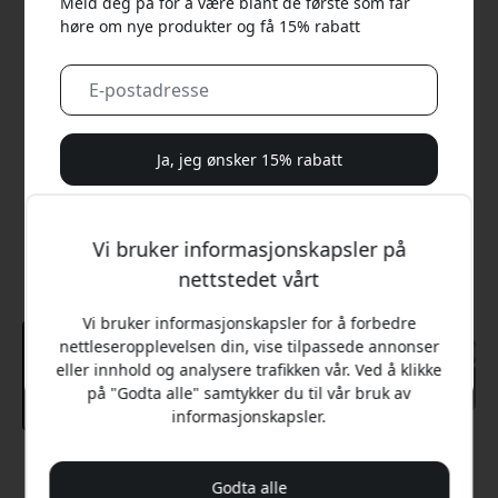
Meld deg på for å være blant de første som får
høre om nye produkter og få 15% rabatt
Ja, jeg ønsker 15% rabatt
Vi vil aldri sende deg søppelpost. Ved å registrere deg
samtykker du til sporadiske markedsførings-e-poster,
Vi bruker informasjonskapsler på
opplæringsserier og spesialtilbud.
nettstedet vårt
Nei, jeg vil heller betale full pris.
Vi bruker informasjonskapsler for å forbedre
nettleseropplevelsen din, vise tilpassede annonser
eller innhold og analysere trafikken vår. Ved å klikke
på "Godta alle" samtykker du til vår bruk av
informasjonskapsler.
Anbefalt pris
Godta alle