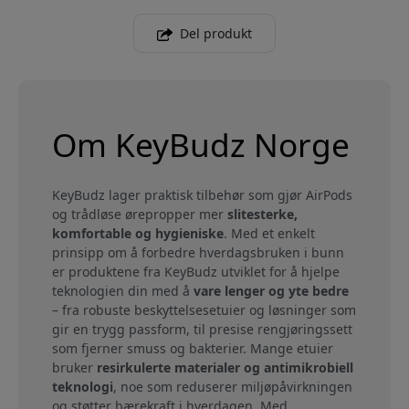
Del produkt
Om KeyBudz Norge
KeyBudz lager praktisk tilbehør som gjør AirPods
og trådløse ørepropper mer
slitesterke,
komfortable og hygieniske
. Med et enkelt
prinsipp om å forbedre hverdagsbruken i bunn
er produktene fra KeyBudz utviklet for å hjelpe
teknologien din med å
vare lenger og yte bedre
– fra robuste beskyttelsesetuier og løsninger som
gir en trygg passform, til presise rengjøringssett
som fjerner smuss og bakterier. Mange etuier
bruker
resirkulerte materialer og antimikrobiell
teknologi
, noe som reduserer miljøpåvirkningen
og støtter bærekraft i hverdagen. Med