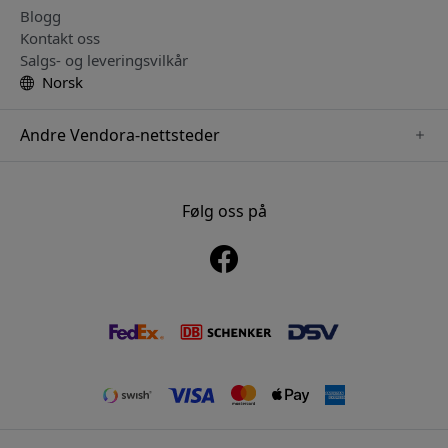
Blogg
Kontakt oss
Salgs- og leveringsvilkår
Norsk
Andre Vendora-nettsteder
www.just-mobile.se
www.alogic.se
Følg oss på
www.satechi.se
www.twelvesouth.se
www.herqs.se
www.plaud.se
www.myfirst.se