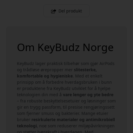
Del produkt
Om KeyBudz Norge
KeyBudz lager praktisk tilbehør som gjør AirPods
og trådløse ørepropper mer
slitesterke,
komfortable og hygieniske
. Med et enkelt
prinsipp om å forbedre hverdagsbruken i bunn
er produktene fra KeyBudz utviklet for å hjelpe
teknologien din med å
vare lenger og yte bedre
– fra robuste beskyttelsesetuier og løsninger som
gir en trygg passform, til presise rengjøringssett
som fjerner smuss og bakterier. Mange etuier
bruker
resirkulerte materialer og antimikrobiell
teknologi
, noe som reduserer miljøpåvirkningen
og støtter bærekraft i hverdagen. Med