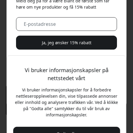
Meld deg på for å være blant de første som får
høre om nye produkter og få 15% rabatt
Ja, jeg ønsker 15% rabatt
Vi vil aldri sende deg søppelpost. Ved å registrere deg
samtykker du til sporadiske markedsførings-e-poster,
Vi bruker informasjonskapsler på
opplæringsserier og spesialtilbud.
nettstedet vårt
Nei, jeg vil heller betale full pris.
Vi bruker informasjonskapsler for å forbedre
nettleseropplevelsen din, vise tilpassede annonser
eller innhold og analysere trafikken vår. Ved å klikke
på "Godta alle" samtykker du til vår bruk av
informasjonskapsler.
Anbefalt pris