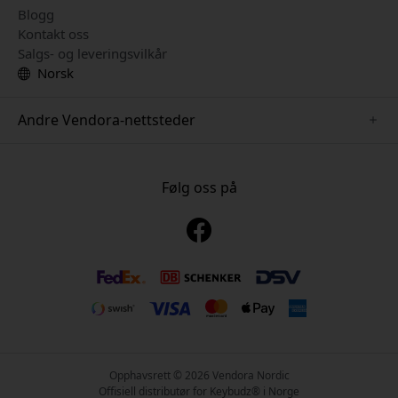
Blogg
Kontakt oss
Salgs- og leveringsvilkår
Norsk
Andre Vendora-nettsteder
www.just-mobile.se
www.alogic.se
Følg oss på
www.satechi.se
www.twelvesouth.se
www.herqs.se
www.plaud.se
www.myfirst.se
Opphavsrett © 2026 Vendora Nordic
Offisiell distributør for Keybudz® i Norge