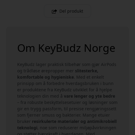
Del produkt
Om KeyBudz Norge
KeyBudz lager praktisk tilbehør som gjør AirPods
og trådløse ørepropper mer
slitesterke,
komfortable og hygieniske
. Med et enkelt
prinsipp om å forbedre hverdagsbruken i bunn
er produktene fra KeyBudz utviklet for å hjelpe
teknologien din med å
vare lenger og yte bedre
– fra robuste beskyttelsesetuier og løsninger som
gir en trygg passform, til presise rengjøringssett
som fjerner smuss og bakterier. Mange etuier
bruker
resirkulerte materialer og antimikrobiell
teknologi
, noe som reduserer miljøpåvirkningen
og støtter bærekraft i hverdagen. Med