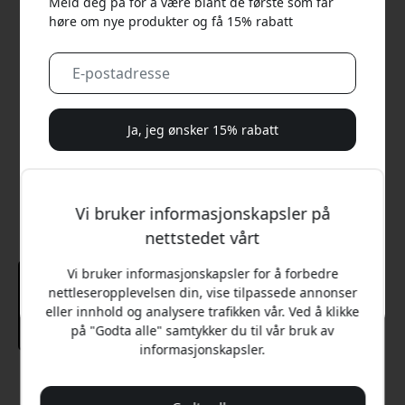
Meld deg på for å være blant de første som får
høre om nye produkter og få 15% rabatt
Ja, jeg ønsker 15% rabatt
Vi vil aldri sende deg søppelpost. Ved å registrere deg
samtykker du til sporadiske markedsførings-e-poster,
Vi bruker informasjonskapsler på
opplæringsserier og spesialtilbud.
nettstedet vårt
Nei, jeg vil heller betale full pris.
Vi bruker informasjonskapsler for å forbedre
nettleseropplevelsen din, vise tilpassede annonser
eller innhold og analysere trafikken vår. Ved å klikke
på "Godta alle" samtykker du til vår bruk av
informasjonskapsler.
Anbefalt pris