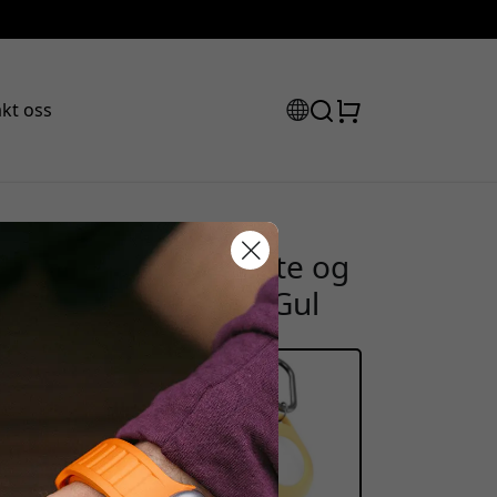
kt oss
holder med krokfeste og
abattkode:
for Apple AirTag - Gul
ssen for å få 15% rabatt.