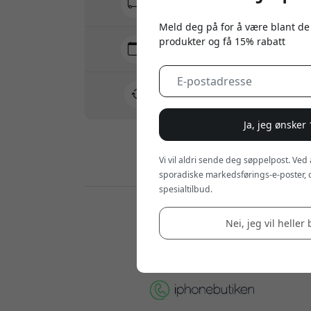
Ingen skjulte avgifter
Meld deg på for å være blant de
produkter og få 15% rabatt
Levering 7-11 august
Rask og sporbar levering
30 dagers returrett
Enkel retur - ingen krøll
Ja, jeg ønsker
Vi vil aldri sende deg søppelpost. Ved
Sikre betalinger med kryptering
sporadiske markedsførings-e-poster, 
spesialtilbud.
Forhandlere:
Nei, jeg vil heller 