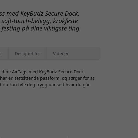
lass med KeyBudz Secure Dock,
soft-touch-belegg, krokfeste
esting på dine viktigste ting.
r
Designet for
Videoer
or dine AirTags med KeyBudz Secure Dock.
har en tettsittende passform, og sørger for at
k at du kan føle deg trygg uansett hvor du går.