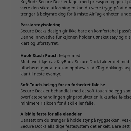
KeyBudz Secure Dock er laget med presisjon og gir et på
være den sikre utformingen kan du være trygg på at din
trenger å bekymre deg for å miste AirTag-enheten unde
Passiv støyisolering
Secure Docks design gir ikke bare en komfortabel passf
Denne innovative funksjonen holder uønsket støy og distr
klart og uforstyrret.
Hook Stash Pouch
følger med
Med hvert kjøp av KeyBudz Secure Dock følger det med e
tilbehøret gjør at du kan oppbevare AirTag-dokkingstasjon
klar til neste eventyr.
Soft-Touch-belegg for en forbedret følelse
Secure Dock er behandlet med et soft-touch-belegg som 
overflatebehandlingen gir produktet en luksuriøs følelse
minimere risikoen for å skli eller falle.
Allsidig feste for alle eiendeler
Uansett om du trenger å holde styr på ryggsekken, vesk
Secure Docks allsidige festesystem det enkelt. Bare sett