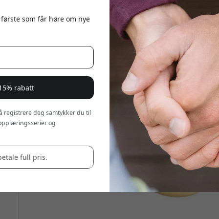
 første som får høre om nye
 15% rabatt
 å registrere deg samtykker du til
opplæringsserier og
betale full pris.