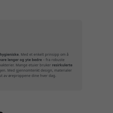
 hygieniske
. Med et enkelt prinsipp om å
vare lenger og yte bedre
– fra robuste
 bakterier. Mange etuier bruker
resirkulerte
agen. Med gjennomtenkt design, materialer
 ut av øreproppene dine hver dag.