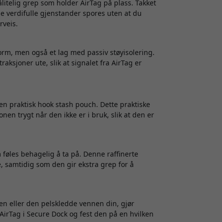
litelig grep som holder AirTag på plass. Takket
e verdifulle gjenstander spores uten at du
rveis.
orm, men også et lag med passiv støyisolering.
aksjoner ute, slik at signalet fra AirTag er
n praktisk hook stash pouch. Dette praktiske
en trygt når den ikke er i bruk, slik at den er
føles behagelig å ta på. Denne raffinerte
, samtidig som den gir ekstra grep for å
en eller den pelskledde vennen din, gjør
 AirTag i Secure Dock og fest den på en hvilken