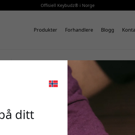
Offisiell Keybudz® i Norge
Produkter
Forhandlere
Blogg
Konta
Art.nr.: AT_S2_PYL
KeyBudz Secure Dock AirTag-
🎉 Din r
oppbevaringspose, 2-pakning 
på ditt
Bruk denne koden i ka