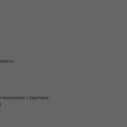
assform
t Accessories > Keychains
g