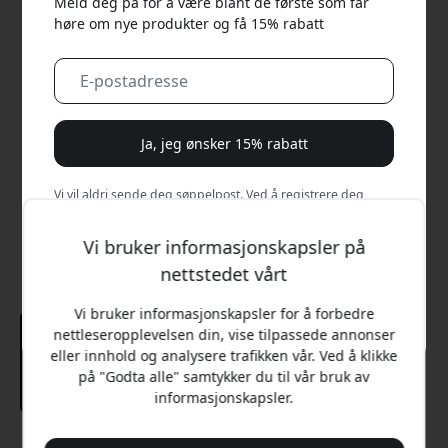
Meld deg på for å være blant de første som får
høre om nye produkter og få 15% rabatt
Ja, jeg ønsker 15% rabatt
Vi vil aldri sende deg søppelpost. Ved å registrere deg
samtykker du til sporadiske markedsførings-e-poster,
opplæringsserier og spesialtilbud.
Vi bruker informasjonskapsler på
nettstedet vårt
Nei, jeg vil heller betale full pris.
Vi bruker informasjonskapsler for å forbedre
nettleseropplevelsen din, vise tilpassede annonser
eller innhold og analysere trafikken vår. Ved å klikke
på "Godta alle" samtykker du til vår bruk av
informasjonskapsler.
Anbefalt pris