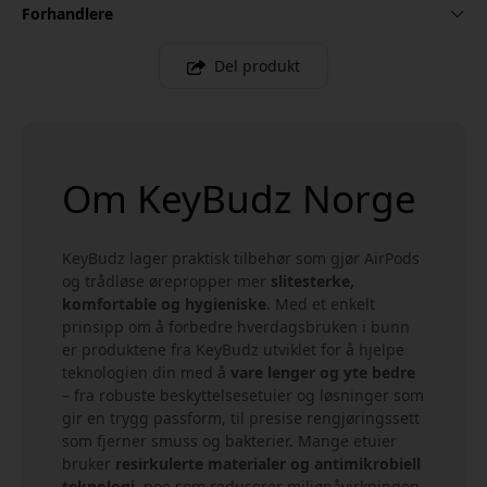
Forhandlere
Del produkt
Om KeyBudz Norge
KeyBudz lager praktisk tilbehør som gjør AirPods
og trådløse ørepropper mer
slitesterke,
komfortable og hygieniske
. Med et enkelt
prinsipp om å forbedre hverdagsbruken i bunn
er produktene fra KeyBudz utviklet for å hjelpe
teknologien din med å
vare lenger og yte bedre
– fra robuste beskyttelsesetuier og løsninger som
gir en trygg passform, til presise rengjøringssett
som fjerner smuss og bakterier. Mange etuier
bruker
resirkulerte materialer og antimikrobiell
teknologi
, noe som reduserer miljøpåvirkningen