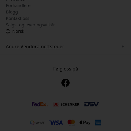
Forhandlere
Blogg
Kontakt oss
Salgs- og leveringsvilkår
Norsk
Andre Vendora-nettsteder
www.just-mobile.se
www.alogic.se
Følg oss på
www.satechi.se
www.twelvesouth.se
www.herqs.se
www.plaud.se
www.myfirst.se