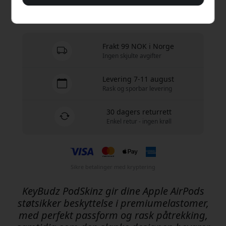
På lager - klar til å sendes
Frakt 99 NOK i Norge
Ingen skjulte avgifter
Levering 7-11 august
Rask og sporbar levering
30 dagers returrett
Enkel retur - ingen krøll
Sikre betalinger med kryptering
KeyBudz PodSkinz gir dine Apple AirPods
støtsikker beskyttelse i premiumelastomer,
med perfekt passform og rask påtrekking,