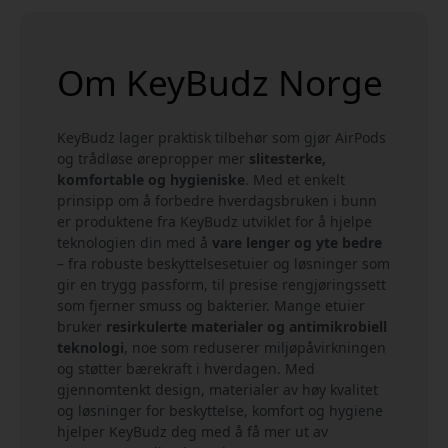
Om KeyBudz Norge
KeyBudz lager praktisk tilbehør som gjør AirPods
og trådløse ørepropper mer
slitesterke,
komfortable og hygieniske
. Med et enkelt
prinsipp om å forbedre hverdagsbruken i bunn
er produktene fra KeyBudz utviklet for å hjelpe
teknologien din med å
vare lenger og yte bedre
– fra robuste beskyttelsesetuier og løsninger som
gir en trygg passform, til presise rengjøringssett
som fjerner smuss og bakterier. Mange etuier
bruker
resirkulerte materialer og antimikrobiell
teknologi
, noe som reduserer miljøpåvirkningen
og støtter bærekraft i hverdagen. Med
gjennomtenkt design, materialer av høy kvalitet
og løsninger for beskyttelse, komfort og hygiene
hjelper KeyBudz deg med å få mer ut av