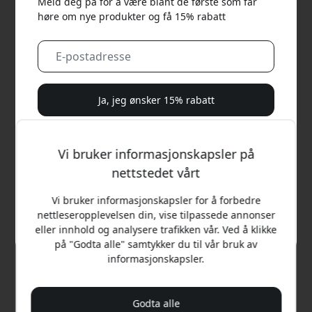
Meld deg på for å være blant de første som får
høre om nye produkter og få 15% rabatt
Ja, jeg ønsker 15% rabatt
Vi vil aldri sende deg søppelpost. Ved å registrere deg
samtykker du til sporadiske markedsførings-e-poster,
Vi bruker informasjonskapsler på
opplæringsserier og spesialtilbud.
nettstedet vårt
Nei, jeg vil heller betale full pris.
Vi bruker informasjonskapsler for å forbedre
nettleseropplevelsen din, vise tilpassede annonser
eller innhold og analysere trafikken vår. Ved å klikke
Anbefalt pris
på "Godta alle" samtykker du til vår bruk av
99 NOK
informasjonskapsler.
Kjøp nå
Godta alle