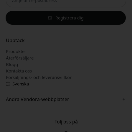
Registrera dig
Upptäck
Produkter
Återförsäljare
Blogg
Kontakta oss
Försäljnings- och leveransvillkor
Svenska
Andra Vendora-webbplatser
www.just-mobile.se
www.alogic.se
Följ oss på
www.satechi.se
www.twelvesouth.se