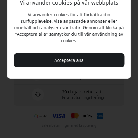
499 SEK
Vi använder cookies på vår webbplats
Vi använder cookies för att förbättra din
Köp nu
surfupplevelse, visa anpassade annonser eller
innehåll och analysera vår trafik. Genom att klicka på
"Acceptera alla" samtycker du till vår användning av
I lager - redo att skickas
cookies.
Fri frakt i Sverige
Inga dolda avgifter
Acceptera alla
Leverans 7-11 augusti
Snabb och spårbar leverans
30 dagars returrätt
Enkel retur - inget krångel
Säkra betalningar med kryptering