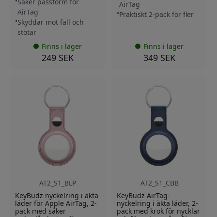
Säker passform för
AirTag
AirTag
Praktiskt 2-pack för fler
Skyddar mot fall och
stötar
Finns i lager
Finns i lager
249 SEK
349 SEK
AT2_S1_BLP
AT2_S1_CBB
KeyBudz nyckelring i äkta
KeyBudz AirTag-
läder för Apple AirTag, 2-
nyckelring i äkta läder, 2-
pack med säker
pack med krok för nycklar