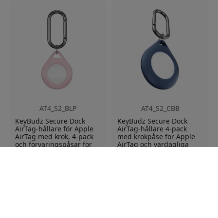
AT4_S2_BLP
AT4_S2_CBB
KeyBudz Secure Dock
KeyBudz Secure Dock
AirTag-hållare för Apple
AirTag-hållare 4-pack
AirTag med krok, 4-pack
med krokpåse för Apple
och förvaringspåsar för
AirTag och vardagliga
dockorna - Rosa
tillhörigheter - Koboltblå
Säker dockning för
Passform som sitter
AirTag
säkert
Krok för enkel
Kompatibel med Apple
fastsättning
AirTag
Fyra dockor och påsar
Inklusive krokförsedd
förvaringspåse