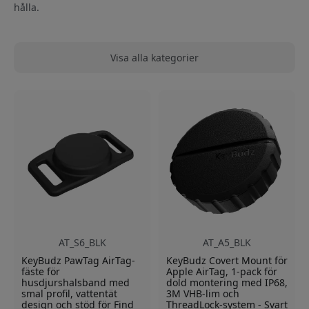
hålla.
Visa alla kategorier
AT_S6_BLK
AT_A5_BLK
KeyBudz PawTag AirTag-
KeyBudz Covert Mount för
fäste för
Apple AirTag, 1-pack för
husdjurshalsband med
dold montering med IP68,
smal profil, vattentät
3M VHB-lim och
design och stöd för Find
ThreadLock-system - Svart