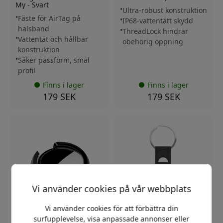
My - Svart
Ultra-robust konstruktion
Fäste för AirTag på
IP68-vattentätt skydd
halsband
ThreadLock hindrar
Vattentät och hållbar
obehörig öppning
konstruktion
Säker passform, smal
profil
Finns i lager
Finns i lager
179 SEK
179 SEK
Vi använder cookies på vår webbplats
Vi använder cookies för att förbättra din
surfupplevelse, visa anpassade annonser eller