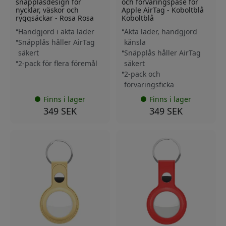
snäpplåsdesign för
och förvaringspåse för
nycklar, väskor och
Apple AirTag - Koboltblå
ryggsäckar - Rosa Rosa
Koboltblå
Handgjord i äkta läder
Äkta läder, handgjord
Snäpplås håller AirTag
känsla
säkert
Snäpplås håller AirTag
2-pack för flera föremål
säkert
2-pack och
förvaringsficka
Finns i lager
Finns i lager
349 SEK
349 SEK