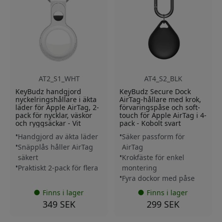
AT2_S1_WHT
AT4_S2_BLK
KeyBudz handgjord
KeyBudz Secure Dock
nyckelringshållare i äkta
AirTag-hållare med krok,
läder för Apple AirTag, 2-
förvaringspåse och soft-
pack för nycklar, väskor
touch för Apple AirTag i 4-
och ryggsäckar - Vit
pack - Kobolt svart
Handgjord av äkta läder
Säker passform för
Snäpplås håller AirTag
AirTag
säkert
Krokfäste för enkel
Praktiskt 2-pack för flera
montering
Fyra dockor med påse
Finns i lager
Finns i lager
349 SEK
299 SEK