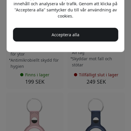
AT4_S3_BLK
AT_S1_BLK
innehåll och analysera vår trafik. Genom att klicka på
KeyBudz eZ-fäste för
KeyBudz nyckelring i äkta
"Acceptera alla" samtycker du till vår användning av
Apple AirTag med
läder för Apple AirTag
cookies.
återanvändbart RSA-lim
med krokficka,
för flera ytor och 360°
förvaringsfack och
passform, 4-pack - Svart
fallskydd mot stötar -
Svart
Acceptera alla
Enkel montering med
Handgjord i äkta läder
klickfäste
Säker passform för
Återanvändbart RSA-lim
AirTag
för ytor
Skyddar mot fall och
Antimikrobiellt skydd för
stötar
hygien
Finns i lager
Tillfälligt slut i lager
199 SEK
249 SEK