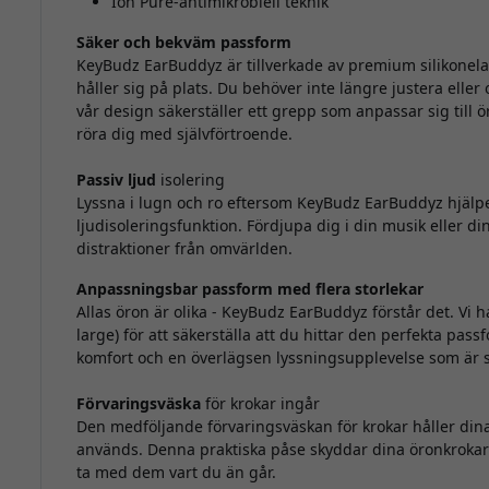
Ion Pure-antimikrobiell teknik
Säker och bekväm passform
KeyBudz EarBuddyz är tillverkade av premium silikonel
håller sig på plats. Du behöver inte längre justera eller 
vår design säkerställer ett grepp som anpassar sig till ö
röra dig med självförtroende.
Passiv ljud
isolering
Lyssna i lugn och ro eftersom KeyBudz EarBuddyz hjälper 
ljudisoleringsfunktion. Fördjupa dig i din musik eller di
distraktioner från omvärlden.
Anpassningsbar passform med flera storlekar
Allas öron är olika - KeyBudz EarBuddyz förstår det. Vi 
large) för att säkerställa att du hittar den perfekta p
komfort och en överlägsen lyssningsupplevelse som är s
Förvaringsväska
för krokar ingår
Den medföljande förvaringsväskan för krokar håller din
används. Denna praktiska påse skyddar dina öronkrokar 
ta med dem vart du än går.