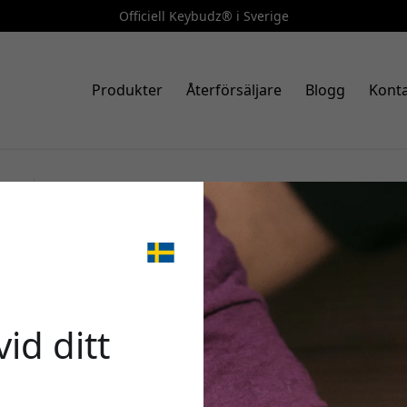
Officiell Keybudz® i Sverige
Produkter
Återförsäljare
Blogg
Konta
Art.nr.: AP3_S4_WHT
KeyBudz EarBuddyz öronkroka
🎉 Din 
säker passform, passiv ljudiso
Vit
id ditt
Använd denna kod i kas