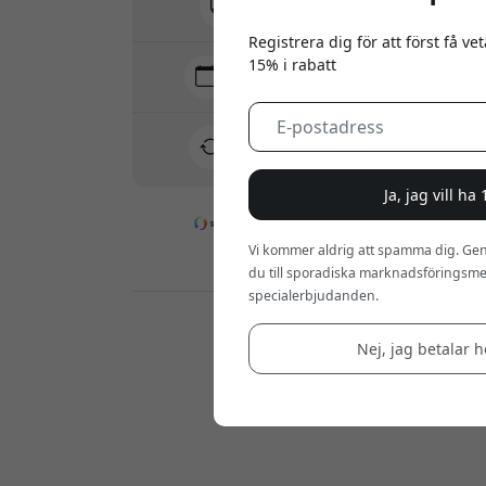
Inga dolda avgifter
Registrera dig för att först få v
15% i rabatt
Leverans 10-12 augusti
Snabb och spårbar leverans
30 dagars returrätt
Enkel retur - inget krångel
Ja, jag vill ha
Vi kommer aldrig att spamma dig. Gen
Säkra betalningar med kryptering
du till sporadiska marknadsföringsmej
specialerbjudanden.
Återförsäljare:
Nej, jag betalar he