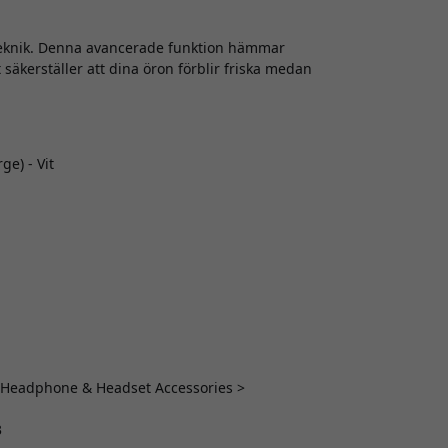
 teknik. Denna avancerade funktion hämmar
 säkerställer att dina öron förblir friska medan
e) - Vit
 > Headphone & Headset Accessories >
3