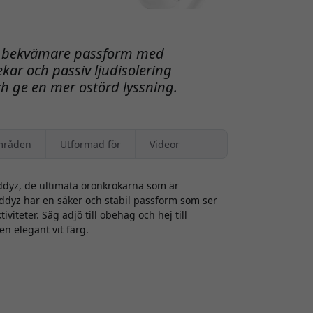
ch bekvämare passform med
ekar och passiv ljudisolering
och ge en mer ostörd lyssning.
mråden
Utformad för
Videor
dyz, de ultimata öronkrokarna som är
uddyz har en säker och stabil passform som ser
tiviteter. Säg adjö till obehag och hej till
n elegant vit färg.