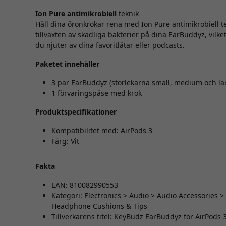
Ion Pure antimikrobiell
teknik
Håll dina öronkrokar rena med Ion Pure antimikrobiell
tillväxten av skadliga bakterier på dina EarBuddyz, vilket
du njuter av dina favoritlåtar eller podcasts.
Paketet innehåller
3 par EarBuddyz (storlekarna small, medium och larg
1 förvaringspåse med krok
Produktspecifikationer
Kompatibilitet med: AirPods 3
Färg: Vit
Fakta
EAN: 810082990553
Kategori: Electronics > Audio > Audio Accessories
Headphone Cushions & Tips
Tillverkarens titel: KeyBudz EarBuddyz for AirPods 