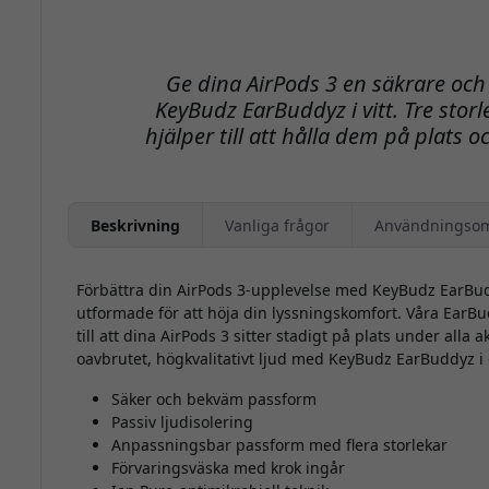
Ge dina AirPods 3 en säkrare o
KeyBudz EarBuddyz i vitt. Tre storl
hjälper till att hålla dem på plats 
Beskrivning
Vanliga frågor
Användningso
Förbättra din AirPods 3-upplevelse med KeyBudz EarBud
utformade för att höja din lyssningskomfort. Våra EarB
till att dina AirPods 3 sitter stadigt på plats under alla ak
oavbrutet, högkvalitativt ljud med KeyBudz EarBuddyz i e
Säker och bekväm passform
Passiv ljudisolering
Anpassningsbar passform med flera storlekar
Förvaringsväska med krok ingår