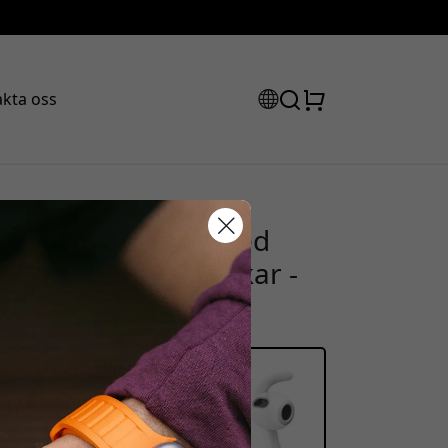
kta oss
r för AirPods 3 med
rabattkod:
lering och 3 storlekar -
san för att få 15% rabatt.