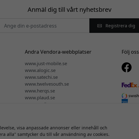
Anmäl dig till vårt nyhetsbrev
Registrera dig
Andra Vendora-webbplatser
Följ os
www.just-mobile.se
www.alogic.se
www.satechi.se
www.twelvesouth.se
www.herqs.se
www.plaud.se
www.myfirst.se
plevelse, visa anpassade annonser eller innehåll och
srätt © 2026 Vendora Nordic - Officiell distributör för Keybudz® i 
era alla" samtycker du till vår användning av cookies.