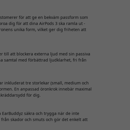
astomerer för att ge en bekväm passform som
oroa dig för att dina AirPods 3 ska ramla ut -
ronens unika form, vilket ger dig friheten att
till att blockera externa ljud med sin passiva
na samtal med förbättrad ljudklarhet, fri från
har inkluderat tre storlekar (small, medium och
assformen. En anpassad öronkrok innebär maximal
kräddarsydd för dig.
a EarBuddyz säkra och trygga när de inte
från skador och smuts och gör det enkelt att