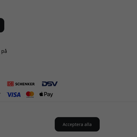
s på
Acceptera alla
Sverige