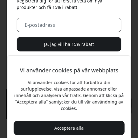
Registrera dig för att först få veta om nya
produkter och få 15% i rabatt
Ja, jag vill ha 15% rabatt
Vi kommer aldrig att spamma dig. Genom att registrera dig
samtycker du till sporadiska marknadsföringsmejl,
Vi använder cookies på vår webbplats
utbildningsserier och specialerbjudanden.
Vi använder cookies för att förbättra din
Nej, jag betalar hellre fullt pris.
surfupplevelse, visa anpassade annonser eller
innehåll och analysera vår trafik. Genom att klicka på
"Acceptera alla" samtycker du till vår användning av
cookies.
Acceptera alla
Rekommenderat pris