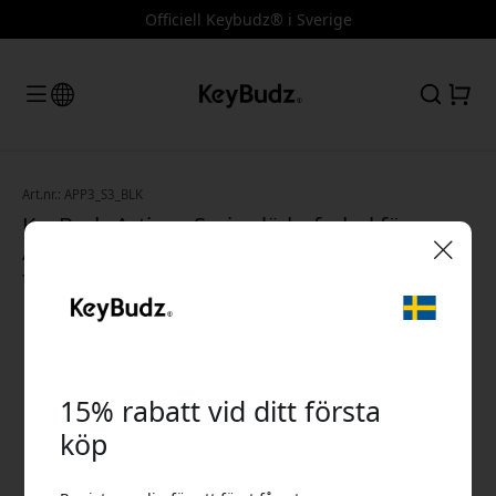
Officiell Keybudz® i Sverige
Art.nr.: APP3_S3_BLK
KeyBudz Artisan Series läderfodral för
AirPods Pro 3 med italienskt läder och
trådlös laddning - Svart
🎉 Din rabattkod:
15% rabatt vid ditt första
köp
Använd denna kod i kassan för att få 15% rabatt.