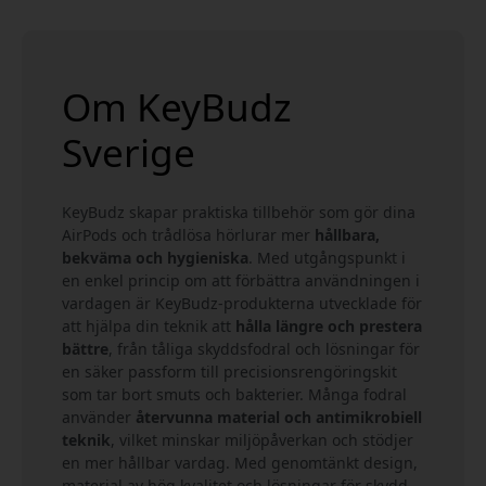
Om KeyBudz
Sverige
KeyBudz skapar praktiska tillbehör som gör dina
AirPods och trådlösa hörlurar mer
hållbara,
bekväma och hygieniska
. Med utgångspunkt i
en enkel princip om att förbättra användningen i
vardagen är KeyBudz-produkterna utvecklade för
att hjälpa din teknik att
hålla längre och prestera
bättre
, från tåliga skyddsfodral och lösningar för
en säker passform till precisionsrengöringskit
som tar bort smuts och bakterier. Många fodral
använder
återvunna material och antimikrobiell
teknik
, vilket minskar miljöpåverkan och stödjer
en mer hållbar vardag. Med genomtänkt design,
material av hög kvalitet och lösningar för skydd,