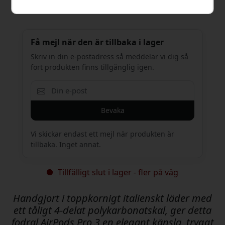
499 SEK
Få mejl när den är tillbaka i lager
Skriv in din e-postadress så meddelar vi dig så
fort produkten finns tillgänglig igen.
Bevaka
Vi skickar endast ett mejl när produkten är
tillbaka. Inget annat.
Tillfälligt slut i lager - fler på väg
Handgjort i toppkornigt italienskt läder med
ett tåligt 4-delat polykarbonatskal, ger detta
fodral AirPods Pro 3 en elegant känsla, tryggt