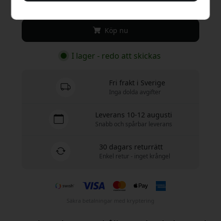
349 SEK
Köp nu
I lager - redo att skickas
Fri frakt i Sverige
Inga dolda avgifter
Leverans 10-12 augusti
Snabb och spårbar leverans
30 dagars returrätt
Enkel retur - inget krångel
Säkra betalningar med kryptering