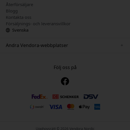
Återförsäljare
Blogg
Kontakta oss
Försäljnings- och leveransvillkor
Svenska
Andra Vendora-webbplatser
www.just-mobile.se
www.alogic.se
Följ oss på
www.satechi.se
www.twelvesouth.se
www.herqs.se
www.plaud.se
www.myfirst.se
Upphovsrätt © 2026 Vendora Nordic