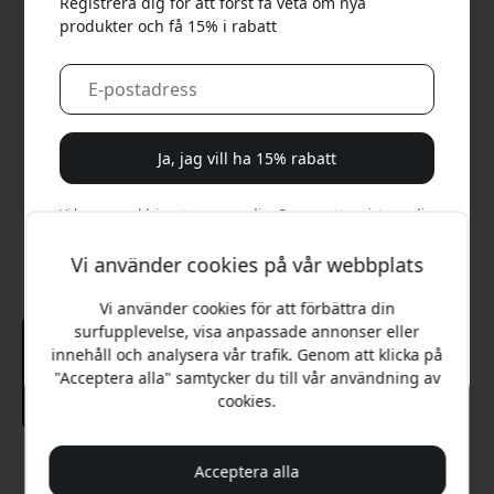
Registrera dig för att först få veta om nya
produkter och få 15% i rabatt
Ja, jag vill ha 15% rabatt
Vi kommer aldrig att spamma dig. Genom att registrera dig
samtycker du till sporadiska marknadsföringsmejl,
utbildningsserier och specialerbjudanden.
Vi använder cookies på vår webbplats
Vi använder cookies för att förbättra din
Nej, jag betalar hellre fullt pris.
surfupplevelse, visa anpassade annonser eller
innehåll och analysera vår trafik. Genom att klicka på
"Acceptera alla" samtycker du till vår användning av
cookies.
Rekommenderat pris
Acceptera alla