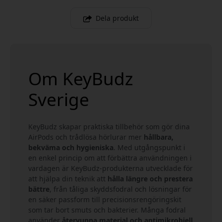
Dela produkt
Om KeyBudz
Sverige
KeyBudz skapar praktiska tillbehör som gör dina
AirPods och trådlösa hörlurar mer
hållbara,
bekväma och hygieniska
. Med utgångspunkt i
en enkel princip om att förbättra användningen i
vardagen är KeyBudz-produkterna utvecklade för
att hjälpa din teknik att
hålla längre och prestera
bättre
, från tåliga skyddsfodral och lösningar för
en säker passform till precisionsrengöringskit
som tar bort smuts och bakterier. Många fodral
använder
återvunna material och antimikrobiell