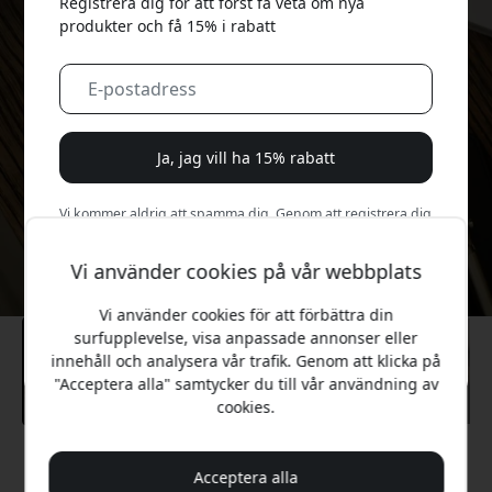
Registrera dig för att först få veta om nya
produkter och få 15% i rabatt
Ja, jag vill ha 15% rabatt
Vi kommer aldrig att spamma dig. Genom att registrera dig
samtycker du till sporadiska marknadsföringsmejl,
utbildningsserier och specialerbjudanden.
Vi använder cookies på vår webbplats
Nej, jag betalar hellre fullt pris.
Vi använder cookies för att förbättra din
surfupplevelse, visa anpassade annonser eller
innehåll och analysera vår trafik. Genom att klicka på
"Acceptera alla" samtycker du till vår användning av
cookies.
Rekommenderat pris
Acceptera alla