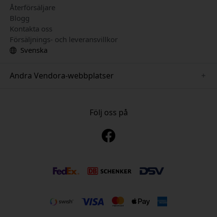
Återförsäljare
Blogg
Kontakta oss
Försäljnings- och leveransvillkor
Svenska
Andra Vendora-webbplatser
www.just-mobile.se
www.alogic.se
Följ oss på
www.satechi.se
www.twelvesouth.se
www.herqs.se
www.plaud.se
www.myfirst.se