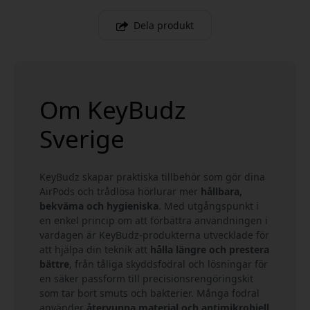
Dela produkt
Om KeyBudz
Sverige
KeyBudz skapar praktiska tillbehör som gör dina
AirPods och trådlösa hörlurar mer
hållbara,
bekväma och hygieniska
. Med utgångspunkt i
en enkel princip om att förbättra användningen i
vardagen är KeyBudz-produkterna utvecklade för
att hjälpa din teknik att
hålla längre och prestera
bättre
, från tåliga skyddsfodral och lösningar för
en säker passform till precisionsrengöringskit
som tar bort smuts och bakterier. Många fodral
använder
återvunna material och antimikrobiell