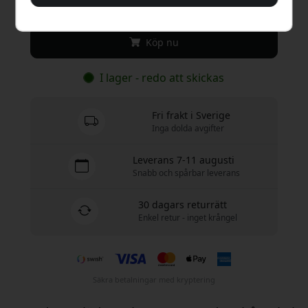
499 SEK
Köp nu
I lager - redo att skickas
Fri frakt i Sverige
Inga dolda avgifter
Leverans 7-11 augusti
Snabb och spårbar leverans
30 dagars returrätt
Enkel retur - inget krångel
Säkra betalningar med kryptering