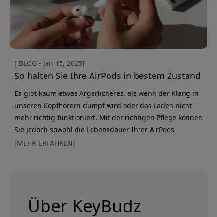
[ BLOG - Jan 15, 2025]
So halten Sie Ihre AirPods in bestem Zustand
Es gibt kaum etwas Ärgerlicheres, als wenn der Klang in
unseren Kopfhörern dumpf wird oder das Laden nicht
mehr richtig funktioniert. Mit der richtigen Pflege können
Sie jedoch sowohl die Lebensdauer Ihrer AirPods
verlängern als auch die kristallklare Klangqualität
[MEHR ERFAHREN]
erhalten, die Sie von Anfang an überzeugt hat. KeyBudz
AirCare 2.0 steht für einen neuen Standard in der
Kopfhörerpflege, speziell für Apples Produktfamilie
entwickelt. Dieses speziell ent
Über KeyBudz