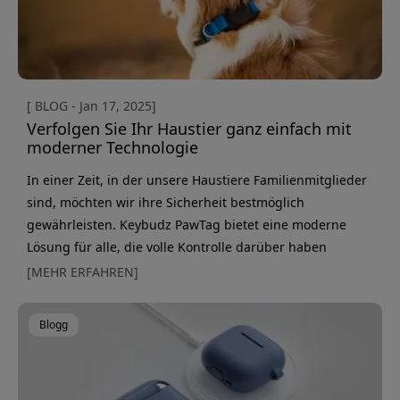
[ BLOG - Jan 17, 2025]
Verfolgen Sie Ihr Haustier ganz einfach mit
moderner Technologie
In einer Zeit, in der unsere Haustiere Familienmitglieder
sind, möchten wir ihre Sicherheit bestmöglich
gewährleisten. Keybudz PawTag bietet eine moderne
Lösung für alle, die volle Kontrolle darüber haben
möchten, wo sich ihr Haustier befindet. Diese praktische
[MEHR ERFAHREN]
Halterung für AirTag lässt sich einfach am vorhandenen
Halsband Ihres Haustiers befestigen und ermöglicht eine
Blogg
kontinuierliche Ortung. Mit Echtzeitverfolgung über die
FindMy-App sehe