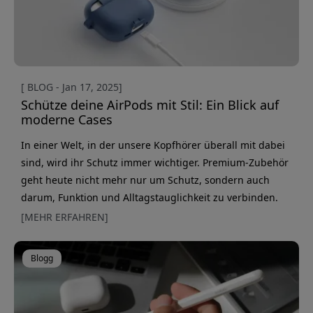
[ BLOG - Jan 17, 2025]
Schütze deine AirPods mit Stil: Ein Blick auf
moderne Cases
In einer Welt, in der unsere Kopfhörer überall mit dabei
sind, wird ihr Schutz immer wichtiger. Premium-Zubehör
geht heute nicht mehr nur um Schutz, sondern auch
darum, Funktion und Alltagstauglichkeit zu verbinden.
Das zeigt sich besonders deutlich bei modernen Hüllen
[MEHR ERFAHREN]
für AirPods. Was die heutigen Schutzhüllen auszeichnet,
ist das durchdachte Design, das den Anforderungen des
Blogg
Alltags standhält. Dank stoßdämpfender Eigenschaften
halten die Hüll