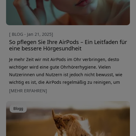
[ BLOG - Jan 21, 2025]
So pflegen Sie Ihre AirPods – Ein Leitfaden für
eine bessere Hörgesundheit
Je mehr Zeit wir mit AirPods im Ohr verbringen, desto
wichtiger wird eine gute Ohrhörerhygiene. Vielen
Nutzerinnen und Nutzern ist jedoch nicht bewusst, wie
wichtig es ist, die AirPods regelmäßig zu reinigen, um
sowohl die Hörgesundheit als auch die Klangqualität zu
[MEHR ERFAHREN]
erhalten. Warum die Reinigung von AirPods für Ihre
Gesundheit entscheidend ist Durch die tägliche Nutzung
Blogg
von AirPods lagern sich natürlich Ohrenschmalz und
Bakterien ab. Das kann zu Beschwer