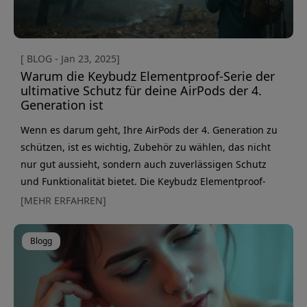
[ BLOG - Jan 23, 2025]
Warum die Keybudz Elementproof-Serie der
ultimative Schutz für deine AirPods der 4.
Generation ist
Wenn es darum geht, Ihre AirPods der 4. Generation zu
schützen, ist es wichtig, Zubehör zu wählen, das nicht
nur gut aussieht, sondern auch zuverlässigen Schutz
und Funktionalität bietet. Die Keybudz Elementproof-
Serie für die AirPods der 4. Generation ist die perfekte
[MEHR ERFAHREN]
Lösung für alle, die ihre Ohrhörer vor Wasser, Staub und
Stößen schützen möchten. In diesem Artikel zeigen wir,
Blogg
warum die Keybudz Elementproof-Serie die beste Wahl