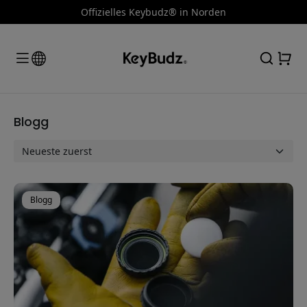
Offizielles Keybudz® in Norden
Blogg
Blogg