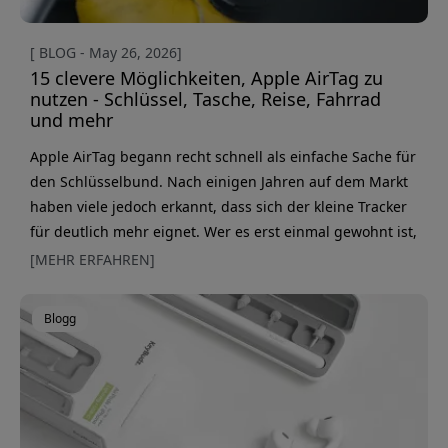
[ BLOG - May 26, 2026]
15 clevere Möglichkeiten, Apple AirTag zu
nutzen - Schlüssel, Tasche, Reise, Fahrrad
und mehr
Apple AirTag begann recht schnell als einfache Sache für
den Schlüsselbund. Nach einigen Jahren auf dem Markt
haben viele jedoch erkannt, dass sich der kleine Tracker
für deutlich mehr eignet. Wer es erst einmal gewohnt ist,
seine Dinge direkt in der Wo-ist?-App zu finden, will
[MEHR ERFAHREN]
kaum noch zurück. Das Schöne an AirTag ist auch, wie
einfach es ist. Kein Aufladen, keine Drittanbieter-App,
Blogg
und die Batterie hält oft etwa ein Jahr. Hier sind 15
clevere AirTag-Einsatzm&o