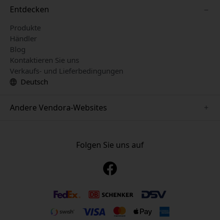
Entdecken
Produkte
Händler
Blog
Kontaktieren Sie uns
Verkaufs- und Lieferbedingungen
Deutsch
Andere Vendora-Websites
www.just-mobile.se
www.alogic.se
Folgen Sie uns auf
www.satechi.se
www.twelvesouth.se
www.herqs.se
www.plaud.se
www.myfirst.se