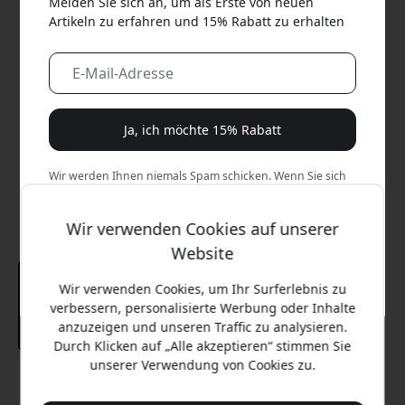
Melden Sie sich an, um als Erste von neuen
Artikeln zu erfahren und 15% Rabatt zu erhalten
Ja, ich möchte 15% Rabatt
Wir werden Ihnen niemals Spam schicken. Wenn Sie sich
anmelden, stimmen Sie gelegentlichen Marketing-E-Mails,
Bildungsreihen und Sonderangeboten zu.
Wir verwenden Cookies auf unserer
Website
Nein, ich zahle lieber den vollen Preis.
Wir verwenden Cookies, um Ihr Surferlebnis zu
verbessern, personalisierte Werbung oder Inhalte
anzuzeigen und unseren Traffic zu analysieren.
Durch Klicken auf „Alle akzeptieren“ stimmen Sie
unserer Verwendung von Cookies zu.
Empfohlener Preis