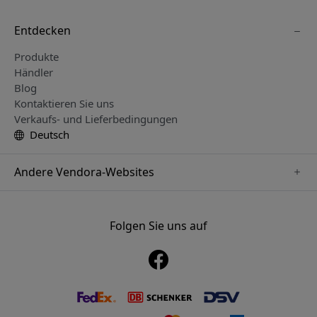
Entdecken
Produkte
Händler
Blog
Kontaktieren Sie uns
Verkaufs- und Lieferbedingungen
Deutsch
Andere Vendora-Websites
www.just-mobile.se
www.alogic.se
Folgen Sie uns auf
www.satechi.se
www.twelvesouth.se
www.herqs.se
www.plaud.se
www.myfirst.se