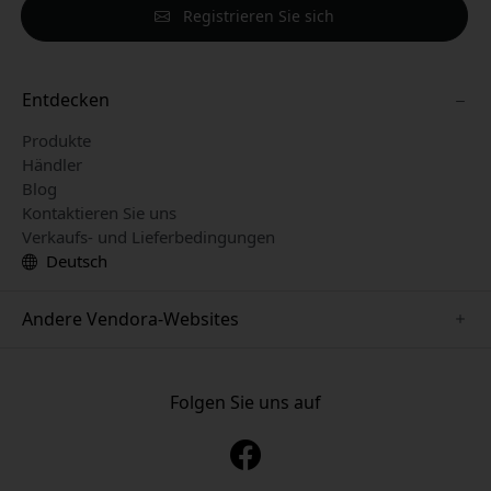
Registrieren Sie sich
Entdecken
Produkte
Händler
Blog
Kontaktieren Sie uns
Verkaufs- und Lieferbedingungen
Deutsch
Andere Vendora-Websites
www.just-mobile.se
www.alogic.se
Folgen Sie uns auf
www.satechi.se
www.twelvesouth.se
www.herqs.se
www.plaud.se