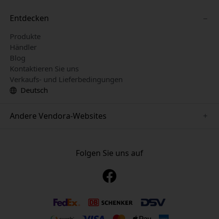
Entdecken
Produkte
Händler
Blog
Kontaktieren Sie uns
Verkaufs- und Lieferbedingungen
Deutsch
Andere Vendora-Websites
www.just-mobile.se
www.alogic.se
Folgen Sie uns auf
www.satechi.se
www.twelvesouth.se
www.herqs.se
www.plaud.se
www.myfirst.se